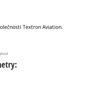
lečností Textron Aviation.
výbavě
etry: