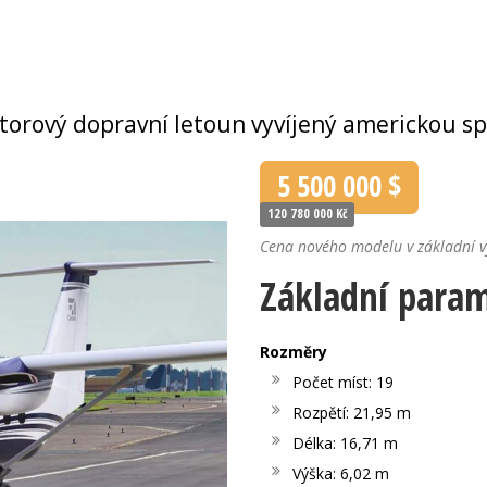
orový dopravní letoun vyvíjený americkou spo
5 500 000 $
120 780 000 Kč
Cena nového modelu v základní 
Základní param
Rozměry
Počet míst: 19
Rozpětí: 21,95 m
Délka: 16,71 m
Výška: 6,02 m