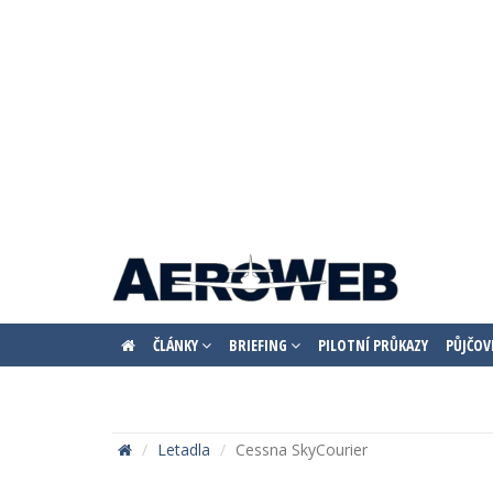
ČLÁNKY
BRIEFING
PILOTNÍ PRŮKAZY
PŮJČOV
Letadla
Cessna SkyCourier