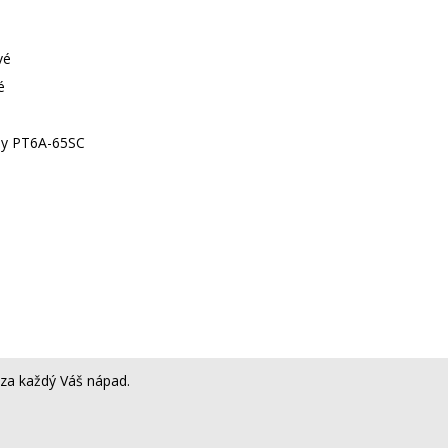
vé
é
ey PT6A-65SC
za každý Váš nápad.