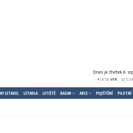
Dnes je čtvrtek 6. s
LKTB:
VFR
5:39
NY LETADEL
LETADLA
LETIŠTĚ
BAZAR
AKCE
POJIŠTĚNÍ
PILOTNÍ