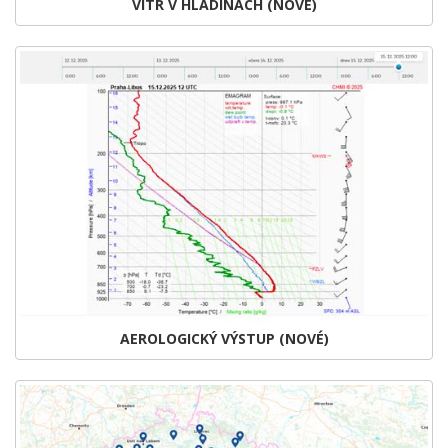
VÍTR V HLADINÁCH (NOVÉ)
AEROLOGICKÝ VÝSTUP (NOVÉ)