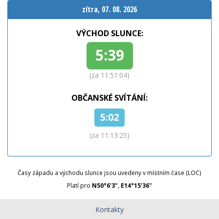
zítra, 07. 08. 2026
VÝCHOD SLUNCE:
5:39
(za 11:51:02)
OBČANSKÉ SVÍTÁNÍ:
5:02
(za 11:13:23)
Časy západu a východu slunce jsou uvedeny v místním čase (LOC)
Platí pro
N50°6'3"
,
E14°15'36"
Kontakty