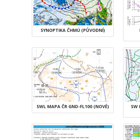
SYNOPTIKA ČHMÚ (PŮVODNÍ)
SWL MAPA ČR GND-FL100 (NOVÉ)
SW 