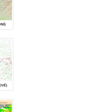
NÍ)
OVÉ)