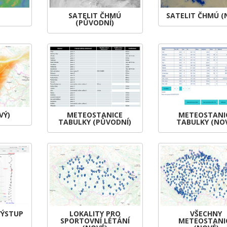
SATELIT ČHMÚ
SATELIT ČHMÚ (
(PŮVODNÍ)
VÝ)
METEOSTANICE
METEOSTANI
TABULKY (PŮVODNÍ)
TABULKY (NO
VÝSTUP
LOKALITY PRO
VŠECHNY
SPORTOVNÍ LÉTÁNÍ
METEOSTANI