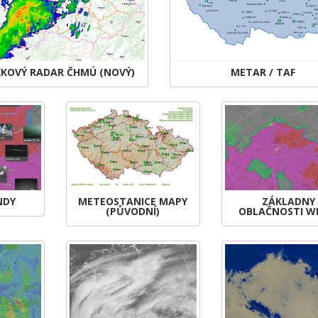
ŽKOVÝ RADAR ČHMÚ (NOVÝ)
METAR / TAF
NDY
METEOSTANICE MAPY
ZÁKLADNY
(PŮVODNÍ)
OBLAČNOSTI W