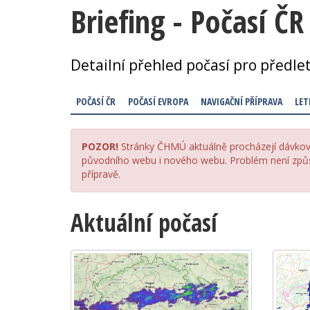
Briefing - Počasí ČR
Detailní přehled počasí pro předle
POČASÍ ČR
POČASÍ EVROPA
NAVIGAČNÍ PŘÍPRAVA
LET
POZOR!
Stránky ČHMÚ aktuálně procházejí dávkov
původního webu i nového webu. Problém není způso
přípravě.
Aktuální počasí