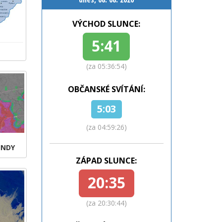
VÝCHOD SLUNCE:
5:41
(za 05:36:53)
OBČANSKÉ SVÍTÁNÍ:
5:03
(za 04:59:25)
INDY
ZÁPAD SLUNCE:
20:35
(za 20:30:43)