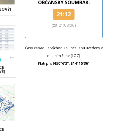
OBČANSKÝ SOUMRAK:
NOVÝ)
21:12
(za 21:08:05)
Časy západu a východu slunce jsou uvedeny v
místním čase (LOC)
Platí pro
N50°6'3"
,
E14°15'36"
CE
VÉ)
CE