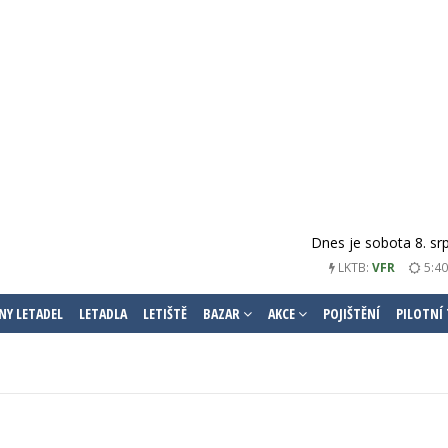
Dnes je sobota 8. sr
LKTB:
VFR
5:40
NY LETADEL
LETADLA
LETIŠTĚ
BAZAR
AKCE
POJIŠTĚNÍ
PILOTNÍ