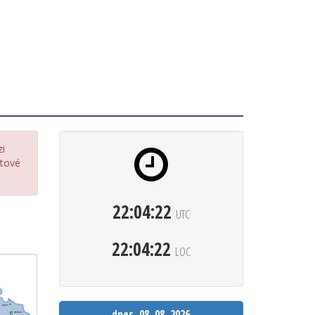
zi
etové
22:04:23
UTC
22:04:23
LOC
dnes, 08. 08. 2026