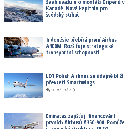
Saab uvažuje o montáži Gripenů v
Kanadě. Nová kapitola pro
švédský stíhač
Indonésie přebírá první Airbus
A400M. Rozšiřuje strategické
transportní schopnosti
LOT Polish Airlines se údajně blíží
převzetí Smartwings
10 příspěvků
Emirates zajišťují financování
prvních Airbusů A350-900. Pomůže
i japonská struktura JOLCO