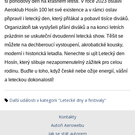
si pohodový den na krásném letišti. V roce 2023 oslavil
Aeroklub Hosín 100 let své existence a v rámci oslav
připravil i letecký den, který přilákal a pobavil tisíce diváků.
Organizátoři tak vyslyšeli přání diváků a na konci letních
prázdnin se uskuteční dvoudenní letecká show. Těšit se
můžete na dechberoucí vystoupení, akrobatické kousky,
moderní i historická letadla. Nenechte si ujít Letecký den
Hosín, který slibuje nezapomenutelný zážitek pro celou
rodinu. Buďte u toho, když české nebe ožije energií, vášní
a leteckou dokonalostí!
Další události v kategorii "Letecké dny a festivaly"
Kontakty
Autoři Aerowebu
Jak se stát autorem