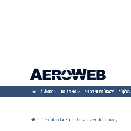
ČLÁNKY
BRIEFING
PILOTNÍ PRŮKAZY
PŮJČOV
Témata článků
Létání z vodní hladiny