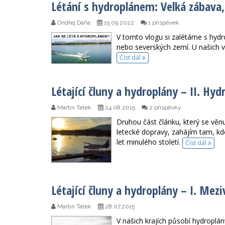
Létání s hydroplánem: Velká zábava,
Ondřej Daňa
15.09.2022
1 příspěvek
V tomto vlogu si zalétáme s hy
nebo severských zemí. U našich vý
Číst dál
Létající čluny a hydroplány – II. Hy
Martin Tatek
24.08.2015
2 příspěvky
Druhou část článku, který se věnuj
letecké dopravy, zahájím tam, kde
let minulého století.
Číst dál
Létající čluny a hydroplány – I. Mezi
Martin Tatek
28.07.2015
V našich krajích působí hydroplán