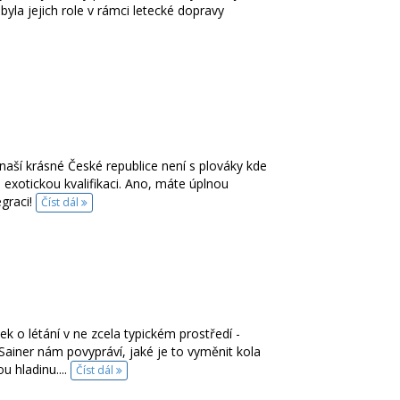
 byla jejich role v rámci letecké dopravy
aší krásné České republice není s plováky kde
o exotickou kvalifikaci. Ano, máte úplnou
egraci!
Číst dál
k o létání v ne zcela typickém prostředí -
 Sainer nám povypráví, jaké je to vyměnit kola
u hladinu....
Číst dál