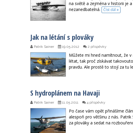
na světě a zejména v historii je a
nezanedbatelná.
Číst dál
Jak na létání s plováky
Patrik Sainer
19.05.2012
2 příspěvky
Můžete mi hned namítnout, že v n
létat, tak proč získávat takovout
pravdu. Ale prostě to stojí za tu l
S hydroplánem na Havaji
Patrik Sainer
11.05.2011
4 příspěvky
Po čase vám opět přinášíme článe
alespoň pro většinu z nás. Patrik
za plováky a sedat na rozbouřeno