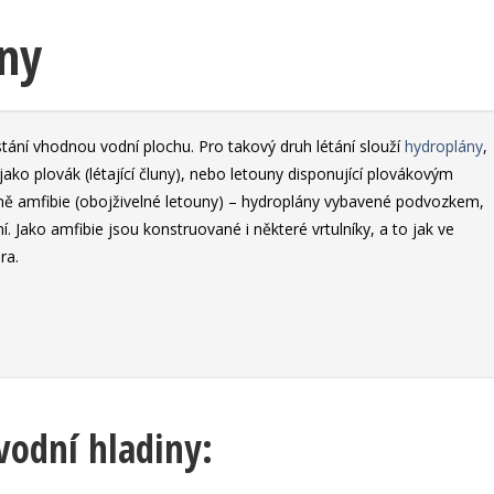
iny
istání vhodnou vodní plochu. Pro takový druh létání slouží
hydroplány
,
jako plovák (létající čluny), nebo letouny disponující plovákovým
dně amfibie (obojživelné letouny) – hydroplány vybavené podvozkem,
. Jako amfibie jsou konstruované i některé vrtulníky, a to jak ve
ra.
vodní hladiny: