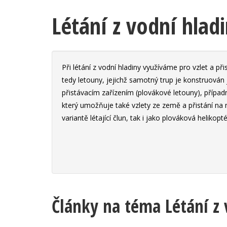
Létání z vodní hlad
Při létání z vodní hladiny využíváme pro vzlet a př
tedy letouny, jejichž samotný trup je konstruován 
přistávacím zařízením (plovákové letouny), přípa
který umožňuje také vzlety ze země a přistání na ní
variantě létající člun, tak i jako plováková helikopté
Články na téma Létání z 