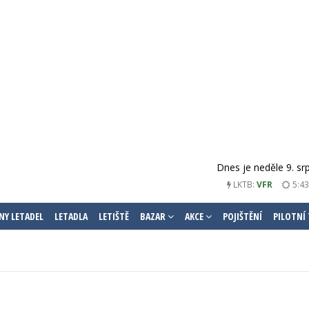
Dnes je neděle 9. sr
LKTB:
VFR
5:43
NY LETADEL
LETADLA
LETIŠTĚ
BAZAR
AKCE
POJIŠTĚNÍ
PILOTNÍ