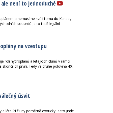
 ale není to jednoduché
droplánem a nemusíme kvůli tomu do Kanady
chodních sousedů je to totiž legální!
droplány na vzestupu
e roli hydroplánů a létajících člunů v rámci
 skončil díl první. Tedy ve druhé polovině 40.
válečný úsvit
y a létající čluny poměrně exoticky. Zato jinde