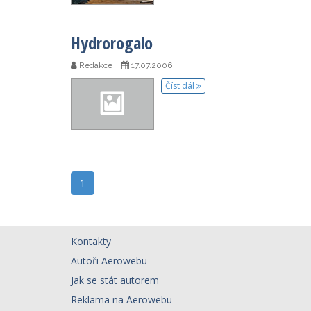
Hydrorogalo
Redakce
17.07.2006
Číst dál
1
Kontakty
Autoři Aerowebu
Jak se stát autorem
Reklama na Aerowebu