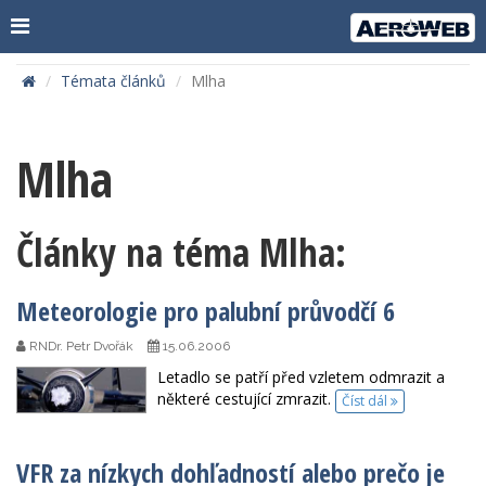
Témata článků
Mlha
Mlha
Články na téma Mlha:
Meteorologie pro palubní průvodčí 6
RNDr. Petr Dvořák
15.06.2006
Letadlo se patří před vzletem odmrazit a
některé cestující zmrazit.
Číst dál
VFR za nízkych dohľadností alebo prečo je