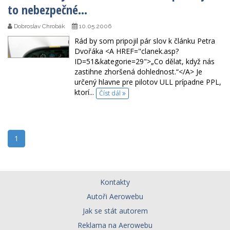
to nebezpečné...
Dobroslav Chrobák
10.05.2006
Rád by som pripojil pár slov k článku Petra
Dvořáka <A HREF="clanek.asp?
ID=51&kategorie=29">„Co dělat, když nás
zastihne zhoršená dohlednost.“</A> Je
určený hlavne pre pilotov ULL prípadne PPL,
ktorí...
Číst dál
1
Kontakty
Autoři Aerowebu
Jak se stát autorem
Reklama na Aerowebu