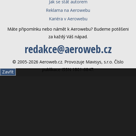
Jak se stát autorem
Reklama na Aerowebu
Kariéra v Aerowebu
Máte připomínku nebo námět k Aerowebu? Budeme potěšeni
za každý Váš nápad.
redakce@aeroweb.cz
© 2005-2026 Aeroweb.cz. Provozuje Mavisys, s.r.o. Číslo
publikace ISSN 1801-6847.
Zavřít