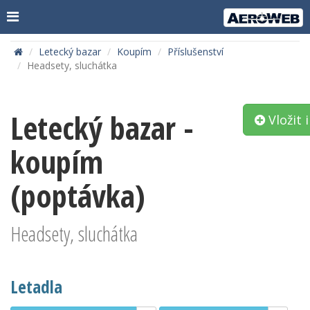
Letecký bazar
Koupím
Příslušenství
Headsety, sluchátka
Letecký bazar -
Vložit 
koupím
(poptávka)
Headsety, sluchátka
Letadla