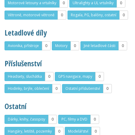
Motorové letouny a vrtulníky
0
Ultralighty a UL vrtulníky
0
Větroně, motorové větroně
0
Rogala, PG, balóny, ostatní
0
Letadlové díly
Avionika, přístroje
0
Motory
0
Jiné letadlové části
0
Příslušenství
Headsety, sluchátka
0
GPS navigace, mapy
0
Hodinky, brýle, oblečení
0
Ostatní příslušenství
0
Ostatní
Dárky, knihy, časopisy
0
PC, filmy a DVD
0
Hangáry, letiště, pozemky
0
Modelářství
0