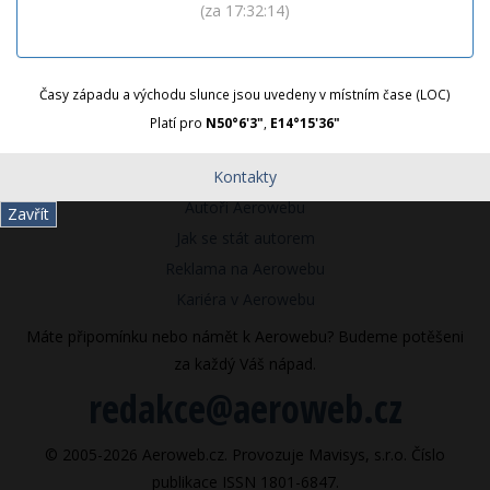
(za 17:32:13)
Časy západu a východu slunce jsou uvedeny v místním čase (LOC)
Platí pro
N50°6'3"
,
E14°15'36"
Kontakty
Autoři Aerowebu
Zavřít
Jak se stát autorem
Reklama na Aerowebu
Kariéra v Aerowebu
Máte připomínku nebo námět k Aerowebu? Budeme potěšeni
za každý Váš nápad.
redakce@aeroweb.cz
© 2005-2026 Aeroweb.cz. Provozuje Mavisys, s.r.o. Číslo
publikace ISSN 1801-6847.