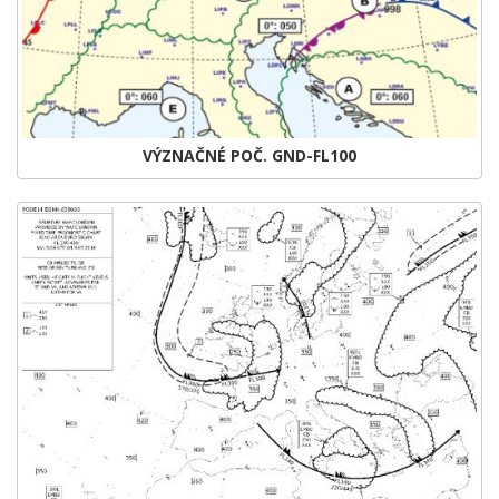
VÝZNAČNÉ POČ. GND-FL100