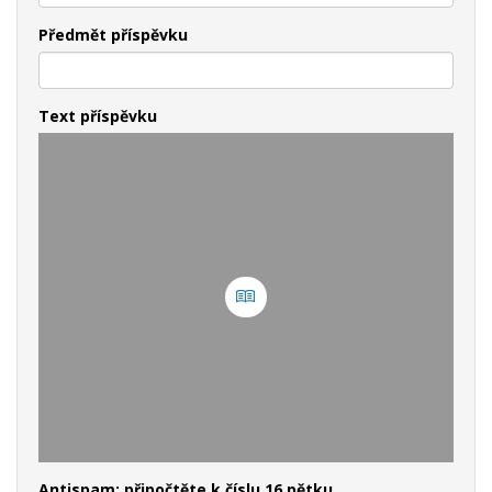
Předmět příspěvku
Text příspěvku
Antispam: připočtěte k číslu 16 pětku