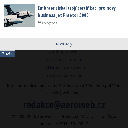
Embraer získal trojí certifikaci pro nový
business jet Praetor 500E
26.07.2026
Kontakty
Autoři Aerowebu
Zavřít
Jak se stát autorem
Reklama na Aerowebu
Kariéra v Aerowebu
Máte připomínku nebo námět k Aerowebu? Budeme potěšeni
za každý Váš nápad.
redakce@aeroweb.cz
© 2005-2026 Aeroweb.cz. Provozuje Mavisys, s.r.o. Číslo
publikace ISSN 1801-6847.