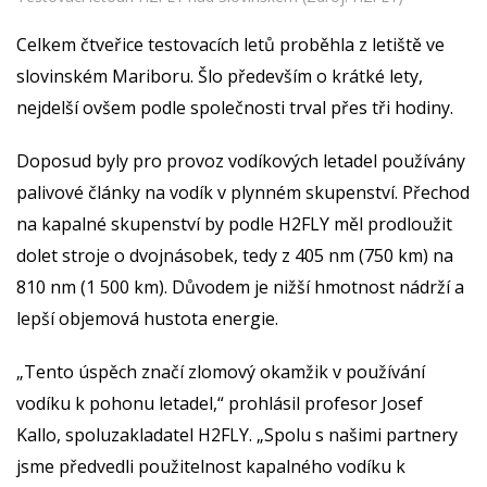
Celkem čtveřice testovacích letů proběhla z letiště ve
slovinském Mariboru. Šlo především o krátké lety,
nejdelší ovšem podle společnosti trval přes tři hodiny.
Doposud byly pro provoz vodíkových letadel používány
palivové články na vodík v plynném skupenství. Přechod
na kapalné skupenství by podle H2FLY měl prodloužit
dolet stroje o dvojnásobek, tedy z 405 nm (750 km) na
810 nm (1 500 km). Důvodem je nižší hmotnost nádrží a
lepší objemová hustota energie.
„Tento úspěch značí zlomový okamžik v používání
vodíku k pohonu letadel,“ prohlásil profesor Josef
Kallo, spoluzakladatel H2FLY. „Spolu s našimi partnery
jsme předvedli použitelnost kapalného vodíku k