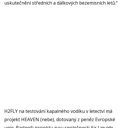
uskutečnění středních a dálkových bezemisních letů.“
H2FLY na testování kapalného vodíku v letectví má
projekt HEAVEN (nebe), dotovaný z peněz Evropské
unie. Partneři projektu jsou společnosti Air Liquide,