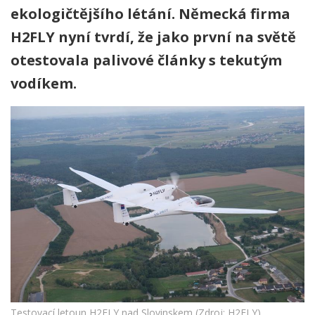
ekologičtějšího létání. Německá firma
H2FLY nyní tvrdí, že jako první na světě
otestovala palivové články s tekutým
vodíkem.
Testovací letoun H2FLY nad Slovinskem (Zdroj: H2FLY)