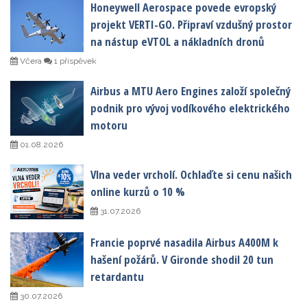
Honeywell Aerospace povede evropský
projekt VERTI-GO. Připraví vzdušný prostor
na nástup eVTOL a nákladních dronů
Včera
1 příspěvek
Airbus a MTU Aero Engines založí společný
podnik pro vývoj vodíkového elektrického
motoru
01.08.2026
Vlna veder vrcholí. Ochlaďte si cenu našich
online kurzů o 10 %
31.07.2026
Francie poprvé nasadila Airbus A400M k
hašení požárů. V Gironde shodil 20 tun
retardantu
30.07.2026