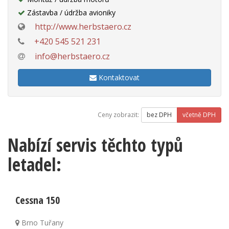
Zástavba / údržba avioniky
http://www.herbstaero.cz
+420 545 521 231
info@herbstaero.cz
Kontaktovat
Ceny zobrazit:
bez DPH
včetně DPH
Nabízí servis těchto typů
letadel:
Cessna 150
Brno Tuřany