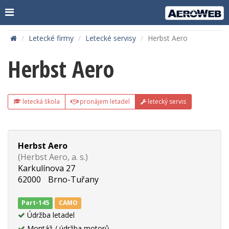
Letecké firmy
Letecké servisy
Herbst Aero
Herbst Aero
letecká škola
pronájem letadel
letecký servis
Herbst Aero
(Herbst Aero, a. s.)
Karkulínova 27
62000
Brno-Tuřany
Part-145
CAMO
Údržba letadel
Montáž / údržba motorů