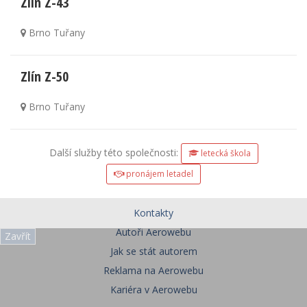
Zlín Z-43
Brno Tuřany
Zlín Z-50
Brno Tuřany
Další služby této společnosti:
letecká škola
pronájem letadel
Kontakty
Autoři Aerowebu
Zavřít
Jak se stát autorem
Reklama na Aerowebu
Kariéra v Aerowebu