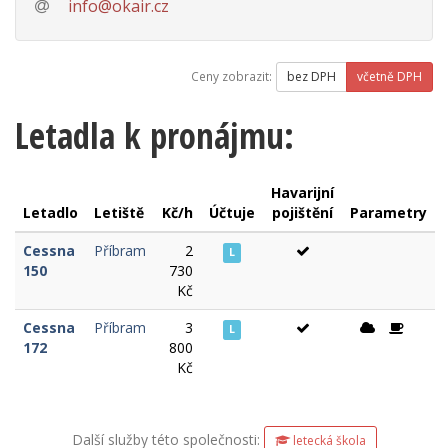
info@okair.cz
Ceny zobrazit:
bez DPH
včetně DPH
Letadla k pronájmu:
Havarijní
Letadlo
Letiště
Kč/h
Účtuje
pojištění
Parametry
Cessna
Příbram
2
L
150
730
Kč
Cessna
Příbram
3
L
172
800
Kč
Další služby této společnosti:
letecká škola