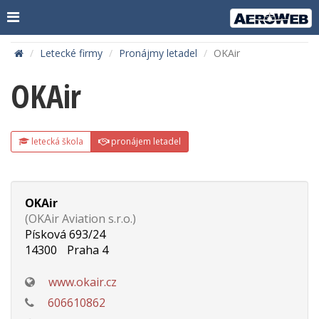
Letecké firmy
Pronájmy letadel
OKAir
OKAir
letecká škola
pronájem letadel
OKAir
(OKAir Aviation s.r.o.)
Písková 693/24
14300
Praha 4
www.okair.cz
606610862