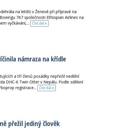
ehrála na letišti v Ženevě při přípravě na
oeingu 767 společnosti Ethiopian Airlines na
em vyčkávání,...
Číst dál
činila námraza na křídle
ících a tří členů posádky nepřežil nedělní
da DHC-6 Twin Otter v Nepálu. Podle sdělení
boprop registrace...
Číst dál
ě přežil jediný člověk