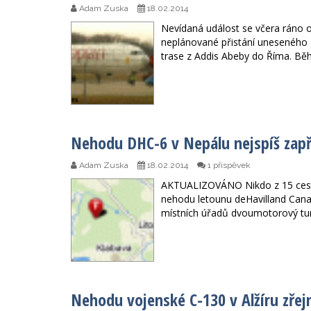
Adam Zuska
18.02.2014
Nevídaná událost se včera ráno od
neplánované přistání uneseného B
trase z Addis Abeby do Říma. Běh
Nehodu DHC-6 v Nepálu nejspíš zapří
Adam Zuska
18.02.2014
1 příspěvek
AKTUALIZOVÁNO Nikdo z 15 cestuj
nehodu letounu deHavilland Cana
místních úřadů dvoumotorový tur
Nehodu vojenské C-130 v Alžíru zřejm