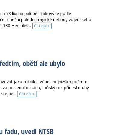
 78 lidí na palubě - takový je podle
čet dnešní polední tragické nehody vojenského
-130 Hercules...
Číst dál
ředtím, obětí ale ubylo
avovat jako ročník s vůbec nejnižším počtem
e za poslední dekádu, loňský rok přinesl druhý
 stejné...
Číst dál
ou řadu, uvedl NTSB