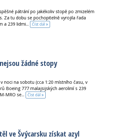
spěšné pátrání po jakékoliv stopě po zmizelém
s. Za tu dobu se pochopitelně vyrojila řada
 a 239 lidmi...
Číst dál
nejsou žádné stopy
v noci na sobotu (cca 1:20 místního času, v
rů Boeing 777 malajsijských aerolinií s 239
 9M-MRO se...
Číst dál
ěl ve Švýcarsku získat azyl