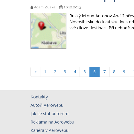
Adam Zuska
26.12.2013
Ruský letoun Antonov An-12 převáž
Novosibirsku do Irkutsku dnes od
své cílové destinaci. Při nehodě 
«
1
2
3
4
5
6
7
8
9
Kontakty
Autoři Aerowebu
Jak se stát autorem
Reklama na Aerowebu
Kariéra v Aerowebu