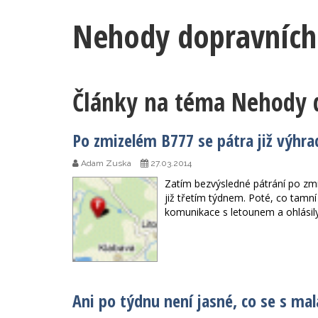
Nehody dopravních 
Články na téma Nehody d
Po zmizelém B777 se pátra již výhr
Adam Zuska
27.03.2014
Zatím bezvýsledné pátrání po zmi
již třetím týdnem. Poté, co tamní 
komunikace s letounem a ohlásily,
Ani po týdnu není jasné, co se s ma