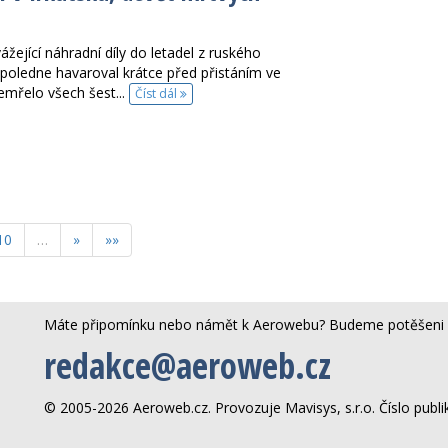
ející náhradní díly do letadel z ruského
poledne havaroval krátce před přistáním ve
zemřelo všech šest...
Číst dál
10
…
»
»»
Máte připomínku nebo námět k Aerowebu? Budeme potěšeni 
redakce@aeroweb.cz
© 2005-2026 Aeroweb.cz. Provozuje Mavisys, s.r.o. Číslo publ