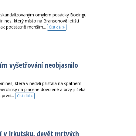
 skandalizovaným omylem posádky Boeingu
lines, který místo na Bransonově letišti
šak podstatně menším...
Číst dál
ím vyšetřování neobjasnilo
lines, která v neděli přistála na špatném
 aerolinky na placené dovolené a brzy ji čeká
první...
Číst dál
í v Irkutsku, devět mrtvých