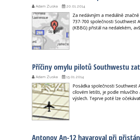
Adam Zuska
20.01.2014
Za nedávným a mediálně značně
737-700 společnosti Southwest Air
(KBBG) přistál na nedalekém, av
Příčiny omylu pilotů Southwestu zat
Adam Zuska
15.01.2014
Posádka společnosti Southwest Air
cílovém letišti, je podle mluvčího
výslech. Teprve poté lze očekávat 
Antonov An-12 havaroval při přistán