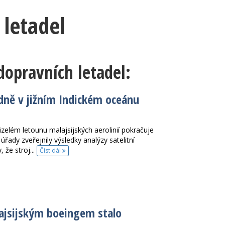
letadel
opravních letadel:
adně v jižním Indickém oceánu
zelém letounu malajsijských aerolinií pokračuje
úřady zveřejnily výsledky analýzy satelitní
 že stroj...
Číst dál
lajsijským boeingem stalo