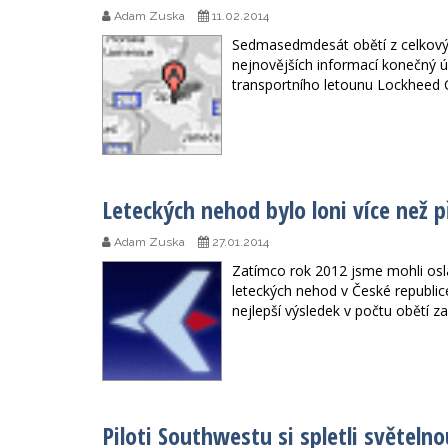
Adam Zuska
11.02.2014
Sedmasedmdesát obětí z celkových
nejnovějších informací konečný ú
transportního letounu Lockheed C
Leteckých nehod bylo loni více než p
Adam Zuska
27.01.2014
Zatímco rok 2012 jsme mohli osl
leteckých nehod v České republic
nejlepší výsledek v počtu obětí za
Piloti Southwestu si spletli světeln