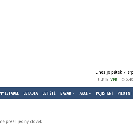
Dnes je pátek 7. sr
LKTB:
VFR
5:40
NY LETADEL
LETADLA
LETIŠTĚ
BAZAR
AKCE
POJIŠTĚNÍ
PILOTNÍ
ě přežil jediný člověk