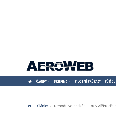
ČLÁNKY
BRIEFING
PILOTNÍ PRŮKAZY
PŮJČOV
Články
Nehodu vojenské C-130 v Alžíru zřejm