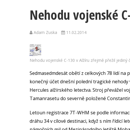
Nehodu vojenské C-1
Adam Zuska
11.02.2014
Nehodu vojenské C-130 v Alžíru zřejmě přežil jediný 
Sedmasedmdesát obětí z celkových 78 lidí na p
konečný účet dnešní polední tragické nehody
Hercules alžírského letectva. Stroj převážel vo
Tamanrasetu do severně položené Constantin
Letoun registrace 7T-WHM se podle informací s
dráhu 34 v cílové destinaci, když s ním řídicí l
námořních mil od Mezinárodního letiště Moh