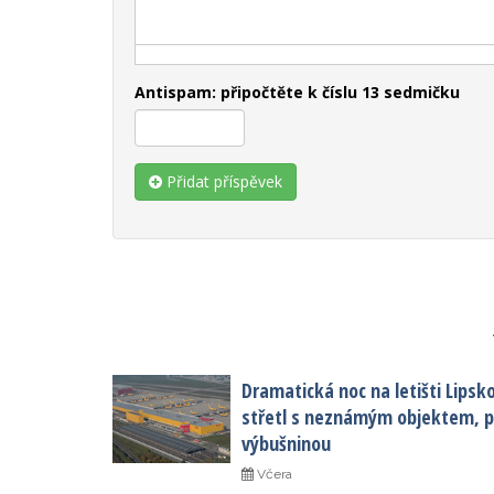
Antispam: připočtěte k číslu 13 sedmičku
Přidat příspěvek
Dramatická noc na letišti Lipsk
střetl s neznámým objektem, po
výbušninou
Včera