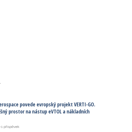
í
erospace povede evropský projekt VERTI-GO.
ušný prostor na nástup eVTOL a nákladních
1 příspěvek