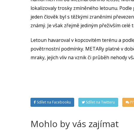
lokalizovaly trosky zmíněného letounu. Podle 
jeden člověk byl s těžkými zraněními převezen
známý. Je však zřejmě jediným přeživším celé t
Letoun havaroval v kopcovitém terénu a podle
povětrnostní podmínky. METARy platné v době 
mraky, jejich vliv na vznik či průběh nehody vša
METARy letiště DABC platné v době nehody:
DABC 111030Z 29012G22KT 8000 -RA SCT020 FEW023
DABC 111100Z 30017G28KT 8000 FEW010 FEW023CB
DABC 111130Z 30019KT 8000 FEW010 FEW023CB BKN
Sdílet na Facebooku
Sdílet na Twitteru
Př
Mohlo by vás zajímat