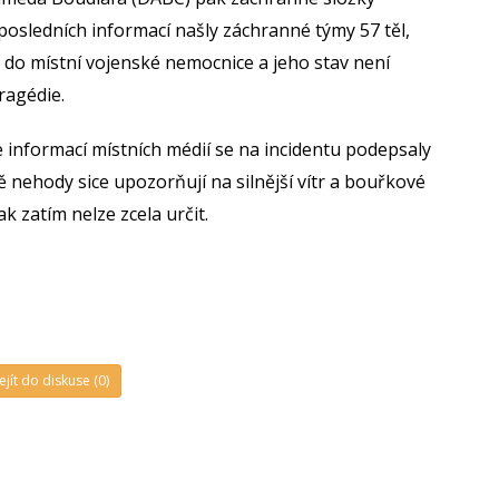
posledních informací našly záchranné týmy 57 těl,
 do místní vojenské nemocnice a jeho stav není
ragédie.
 informací místních médií se na incidentu podepsaly
nehody sice upozorňují na silnější vítr a bouřkové
k zatím nelze zcela určit.
CB BKN026 05/03 Q1015
 BKN026 05/03 Q1015
026 08/05 Q1015
ejít do diskuse (0)