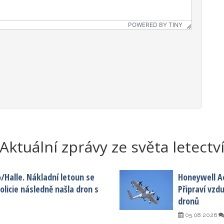
POWERED BY TINY
Aktuální zprávy ze světa letectv
o/Halle. Nákladní letoun se
Honeywell A
licie následně našla dron s
Připraví vzd
dronů
05.08.2026