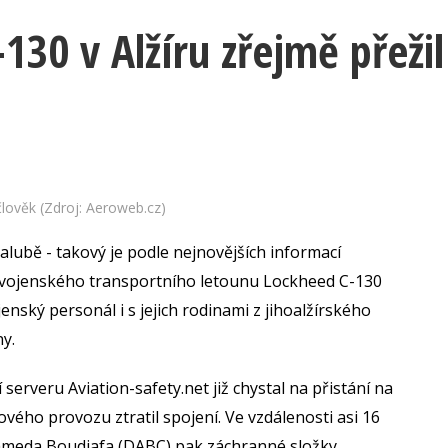
30 v Alžíru zřejmě přežil
člověk (Zdroj: Aeroweb.cz)
alubě - takový je podle nejnovějších informací
 vojenského transportního letounu Lockheed C-130
jenský personál i s jejich rodinami z jihoalžírského
y.
erveru Aviation-safety.net již chystal na přistání na
etového provozu ztratil spojení. Ve vzdálenosti asi 16
ameda Boudiafa (DABC) pak záchranné složky