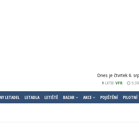
Dnes je čtvrtek 6. s
LKTB:
VFR
5:39
NY LETADEL
LETADLA
LETIŠTĚ
BAZAR
AKCE
POJIŠTĚNÍ
PILOTNÍ