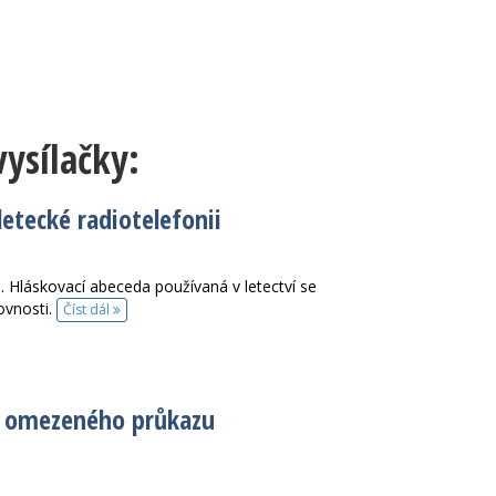
ysílačky:
letecké radiotelefonii
dál. Hláskovací abeceda používaná v letectví se
ovnosti.
Číst dál
ní omezeného průkazu