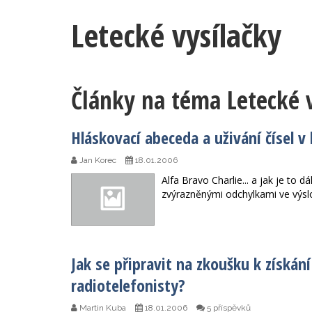
Letecké vysílačky
Články na téma Letecké v
Hláskovací abeceda a uživání čísel v 
Jan Korec
18.01.2006
Alfa Bravo Charlie... a jak je to 
zvýrazněnými odchylkami ve výsl
Jak se připravit na zkoušku k získá
radiotelefonisty?
Martin Kuba
18.01.2006
5 příspěvků