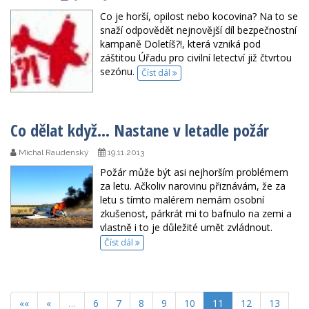
Co je horší, opilost nebo kocovina? Na to se
snaží odpovědět nejnovější díl bezpečnostní
kampaně Doletíš?!, která vzniká pod
záštitou Úřadu pro civilní letectví již čtvrtou
sezónu.
Číst dál
Co dělat když… Nastane v letadle požár
Michal Raudenský
19.11.2013
Požár může být asi nejhorším problémem
za letu. Ačkoliv narovinu přiznávám, že za
letu s tímto malérem nemám osobní
zkušenost, párkrát mi to bafnulo na zemi a
vlastně i to je důležité umět zvládnout.
Číst dál
««
«
…
6
7
8
9
10
11
12
13