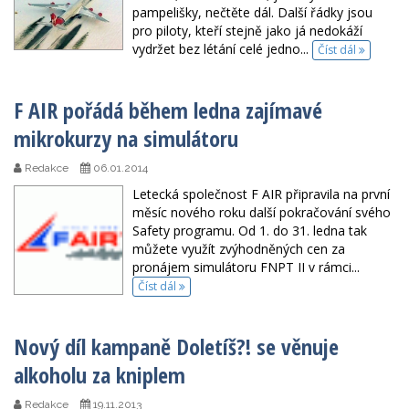
pampelišky, nečtěte dál. Další řádky jsou
pro piloty, kteří stejně jako já nedokáží
vydržet bez létání celé jedno...
Číst dál
F AIR pořádá během ledna zajímavé
mikrokurzy na simulátoru
Redakce
06.01.2014
Letecká společnost F AIR připravila na první
měsíc nového roku další pokračování svého
Safety programu. Od 1. do 31. ledna tak
můžete využít zvýhodněných cen za
pronájem simulátoru FNPT II v rámci...
Číst dál
Nový díl kampaně Doletíš?! se věnuje
alkoholu za kniplem
Redakce
19.11.2013