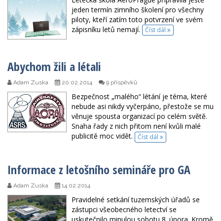
jeden termín zimního školení pro všechny
piloty, kteří zatím toto potvrzení ve svém
zápisníku letů nemají.
Číst dál
Abychom žili a létali
Adam Zuska
20.02.2014
9 příspěvků
Bezpečnost „malého“ létání je téma, které
nebude asi nikdy vyčerpáno, přestože se mu
věnuje spousta organizací po celém světě.
Snaha řady z nich přitom není kvůli malé
publicitě moc vidět.
Číst dál
Informace z letošního semináře pro GA
Adam Zuska
14.02.2014
Pravidelné setkání tuzemských úřadů se
zástupci všeobecného letectví se
uskutečnilo minulou sobotu 8. února. Kromě