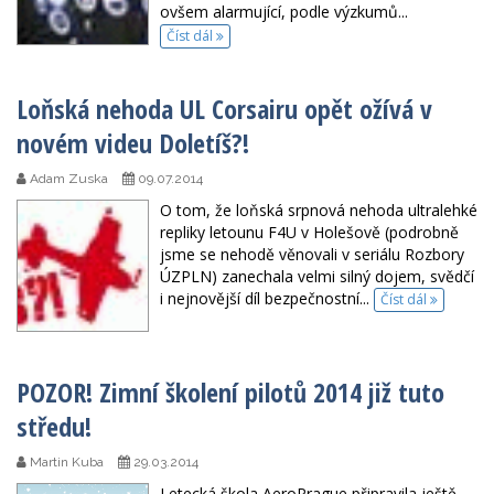
ovšem alarmující, podle výzkumů...
Číst dál
Loňská nehoda UL Corsairu opět ožívá v
novém videu Doletíš?!
Adam Zuska
09.07.2014
O tom, že loňská srpnová nehoda ultralehké
repliky letounu F4U v Holešově (podrobně
jsme se nehodě věnovali v seriálu Rozbory
ÚZPLN) zanechala velmi silný dojem, svědčí
i nejnovější díl bezpečnostní...
Číst dál
POZOR! Zimní školení pilotů 2014 již tuto
středu!
Martin Kuba
29.03.2014
Letecká škola AeroPrague připravila ještě