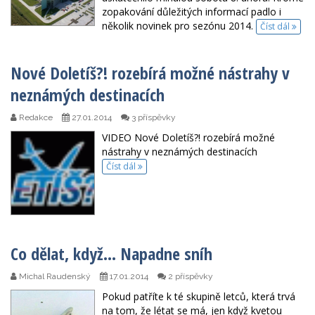
zopakování důležitých informací padlo i
několik novinek pro sezónu 2014.
Číst dál
Nové Doletíš?! rozebírá možné nástrahy v
neznámých destinacích
Redakce
27.01.2014
3 příspěvky
VIDEO Nové Doletíš?! rozebírá možné
nástrahy v neznámých destinacích
Číst dál
Co dělat, když… Napadne sníh
Michal Raudenský
17.01.2014
2 příspěvky
Pokud patříte k té skupině letců, která trvá
na tom, že létat se má, jen když kvetou