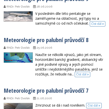
RNDr. Petr Dvořák
28.06.2006
V posledním díle této pentalogie se
zaměřujeme na oblačnost, její typy no a
samozřejmě co od nich očekávat.
Číst dál
Meteorologie pro palubní průvodčí 8
RNDr. Petr Dvořák
25.06.2006
Naučte se několik výrazů, jako jet-stream,
horizontální barický gradient, alobarický vítr
a jiné podivné výrazy a jejich pomocí
umlčíte i nejdotěrnějšího pasažéra, jenž se
rozčiluje, že nebude na...
Číst dál
Meteorologie pro palubní průvodčí 7
RNDr. Petr Dvořák
21.06.2006
Zmrznout se dá i nad rovníkem.
Číst dál