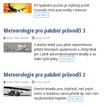
Při špatném počasí je zvýšený počet
rozvodů mezi pracovníky v letectví.
Číst dál
Meteorologie pro palubní průvodčí 3
RNDr. Petr Dvořák
19.04.2006
V dnešní době jsou piloti nepotřebnou
přítěží leteckých společností a chtějí létat
jen s plně automatizovanými letadly a za
stále vyšší platy.
Číst dál
Meteorologie pro palubní průvodčí 2
RNDr. Petr Dvořák
07.04.2006
Dnešní letadla jsou chytřejší, než jejich
tvůrci a dokážou sama přistát líp, než i ten
nejzkušenější kapitán.
Číst dál