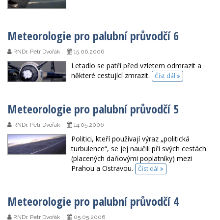
Meteorologie pro palubní průvodčí 6
RNDr. Petr Dvořák
15.06.2006
Letadlo se patří před vzletem odmrazit a
některé cestující zmrazit.
Číst dál
Meteorologie pro palubní průvodčí 5
RNDr. Petr Dvořák
14.05.2006
Politici, kteří používají výraz „politická
turbulence“, se jej naučili při svých cestách
(placených daňovými poplatníky) mezi
Prahou a Ostravou.
Číst dál
Meteorologie pro palubní průvodčí 4
RNDr. Petr Dvořák
05.05.2006