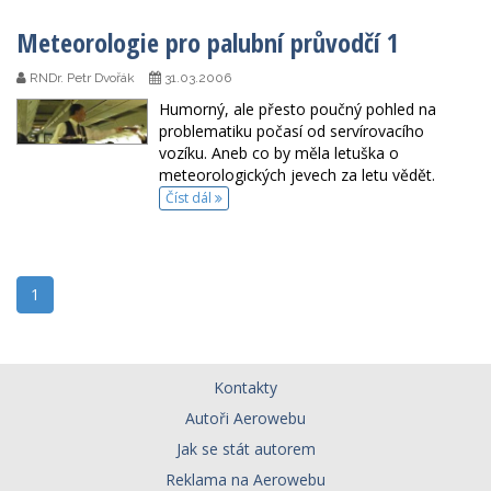
Meteorologie pro palubní průvodčí 1
RNDr. Petr Dvořák
31.03.2006
Humorný, ale přesto poučný pohled na
problematiku počasí od servírovacího
vozíku. Aneb co by měla letuška o
meteorologických jevech za letu vědět.
Číst dál
1
Kontakty
Autoři Aerowebu
Zavřít
Jak se stát autorem
Reklama na Aerowebu