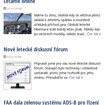
Létáme online
02.01.2009
Máme tu zimu, období kdy se většina pilotů
ukládá k zimnímu spánku a toužebně
očekává příchod jara. Období letecké
hibernace krátí každý letec jinak. Někdo lepí
po večerech modely, někdo staví...
Číst dál
Nové letecké diskusní fórum
03.12.2008
Připravili jsme pro vás nové letecké diskusní
fórum. Stávající bylo technicky i vzhledově
zastaralé, proto jsme rozhodli pro jeho
změnu. Přesvědčte se.
Číst dál
FAA dala zelenou systému ADS-B pro řízení