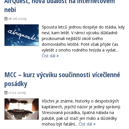
AirQuest, nová událost na internetovém
nebi
18.06.2009
Spousta letců jednou dospěje do stádia, kdy
neví, kam letět. V rámci výcviku důkladně
prozkoumali nejbližší okolí svého
domovského letiště. Poté však přijde čas
vyletět z onoho rodného hnízda a vydat...
Číst dál
MCC – kurz výcviku součinnosti vícečlenné
posádky
17.02.2009
Všichni je známe, historky o despotických
kapitánech, jejichž názor je jediný správný.
Stresovaná posádka, špatná nálada na
palubě, pak už stačí jen málo a důsledky
mohou být fatální...
Číst dál