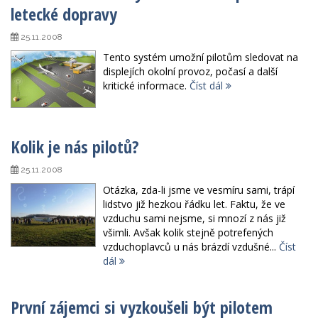
letecké dopravy
25.11.2008
Tento systém umožní pilotům sledovat na
displejích okolní provoz, počasí a další
kritické informace.
Číst dál
Kolik je nás pilotů?
25.11.2008
Otázka, zda-li jsme ve vesmíru sami, trápí
lidstvo již hezkou řádku let. Faktu, že ve
vzduchu sami nejsme, si mnozí z nás již
všimli. Avšak kolik stejně potrefených
vzduchoplavců u nás brázdí vzdušné...
Číst
dál
První zájemci si vyzkoušeli být pilotem