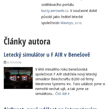
vzdělávacího portálu
kurzy.aeroweb.cz
. V současné době
působí jako ředitel letecké
společnosti
Mavisys, s.r.o
.
Články autora
Letecký simulátor u F AIR v Benešově
11.07.2009
V létě minulého roku benešovská
společnost F AIR obdržela nový letecký
simulátor Beechcraftu B200 od firmy
Mextronix Systems Inc. Tuto událost jsme si
nemohli nechat ujít, a tak jsme se
simulátoru...
Číst dál