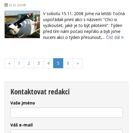
21.11.2008
V sobotu 15.11. 2008 jsme na letišti Točná
uspořádali první akci s názvem "Chci si
vyzkoušet, jaké je to být pilotem!". Týden
před tím nám počasí nepřálo a byli jsme
nuceni akci o týden přesunout,...
Číst dál
«
1
2
3
4
5
6
»
Kontaktovat redakci
Vaše jméno
Váš e-mail