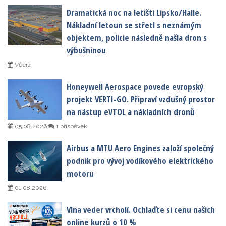
Dramatická noc na letišti Lipsko/Halle.
Nákladní letoun se střetl s neznámým
objektem, policie následně našla dron s
výbušninou
Včera
Honeywell Aerospace povede evropský
projekt VERTI-GO. Připraví vzdušný prostor
na nástup eVTOL a nákladních dronů
05.08.2026
1 příspěvek
Airbus a MTU Aero Engines založí společný
podnik pro vývoj vodíkového elektrického
motoru
01.08.2026
Vlna veder vrcholí. Ochlaďte si cenu našich
online kurzů o 10 %