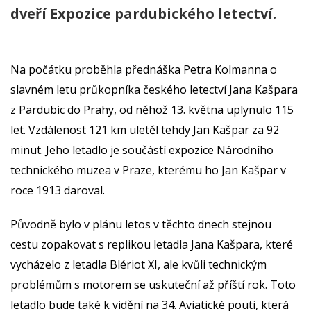
dveří Expozice pardubického letectví.
Na počátku proběhla přednáška Petra Kolmanna o
slavném letu průkopníka českého letectví Jana Kašpara
z Pardubic do Prahy, od něhož 13. května uplynulo 115
let. Vzdálenost 121 km uletěl tehdy Jan Kašpar za 92
minut. Jeho letadlo je součástí expozice Národního
technického muzea v Praze, kterému ho Jan Kašpar v
roce 1913 daroval.
Původně bylo v plánu letos v těchto dnech stejnou
cestu zopakovat s replikou letadla Jana Kašpara, které
vycházelo z letadla Blériot XI, ale kvůli technickým
problémům s motorem se uskuteční až příští rok. Toto
letadlo bude také k vidění na 34. Aviatické pouti, která