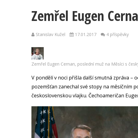
Zemřel Eugen Cerna
Stanislav Kužel
17.01.2017
4 příspěvky
Zemřel Eugen Cernan, poslední muž na Měsíci s česk
V pondělí v noci přišla další smutná zpráva – 
pozemšťan zanechal své stopy na měsíčním pov
československou vlajku. Čechoameričan Eugen