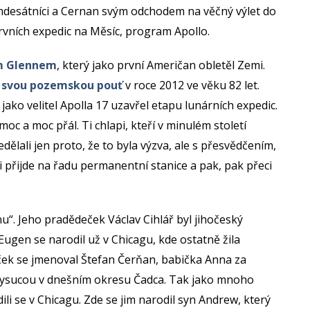
smdesátníci a Cernan svým odchodem na věčný výlet do
vních expedic na Měsíc, program Apollo.
em Glennem
, který jako první Američan obletěl Zemi.
l svou pozemskou pouť
v roce 2012 ve věku 82 let.
ako velitel Apolla 17 uzavřel etapu lunárních expedic.
moc a moc přál. Ti chlapi, kteří v minulém století
dělali jen proto, že to byla výzva, ale s přesvědčením,
ci přijde na řadu permanentní stanice a pak, pak přeci
“. Jeho pradědeček Václav Cihlář byl jihočeský
ugen se narodil už v Chicagu, kde ostatně žila
ek se jmenoval Štefan Čerňan, babička Anna za
Kysucou v dnešním okresu Čadca. Tak jako mnoho
li se v Chicagu. Zde se jim narodil syn Andrew, který