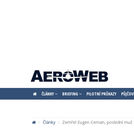
ČLÁNKY
BRIEFING
PILOTNÍ PRŮKAZY
PŮJČOV
Články
Zemřel Eugen Cernan, poslední muž 