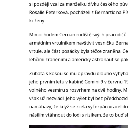
si později vzal za manželku dívku českého původ
Rosalie Peterková, pocházeli z Bernartic na P
kořeny.
Mimochodem Cernan rodiště svých prarodičů něk
armádním vrtulníkem navštívit vesničku Bernart
vrtule, ale část posádky byla těžce zraněna. 
lehčími zraněními a americký astronaut se pak
Zubatá s kosou se mu opravdu dlouho vyhýbala,
jeho prvním letu v kabině Gemini 9 v červnu 196
volného vesmíru s rozvrhem na dvě hodiny. Mim
však už nezvládl. Jeho výlet byl bez předchozí
namáhavý, že když se zcela vyčerpán vracel do 
násilím vtáhnout do lodi s rizikem, že to buď