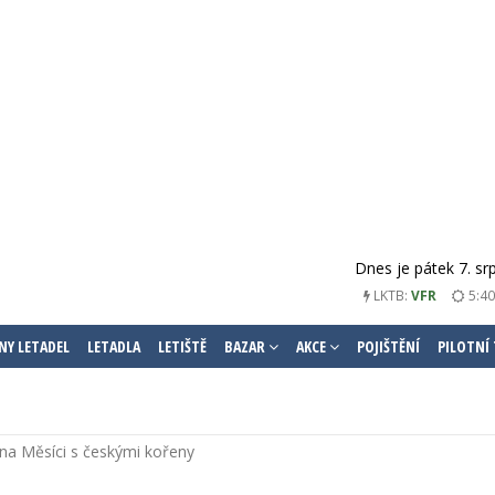
Dnes je pátek 7. sr
LKTB:
VFR
5:40
NY LETADEL
LETADLA
LETIŠTĚ
BAZAR
AKCE
POJIŠTĚNÍ
PILOTNÍ
na Měsíci s českými kořeny