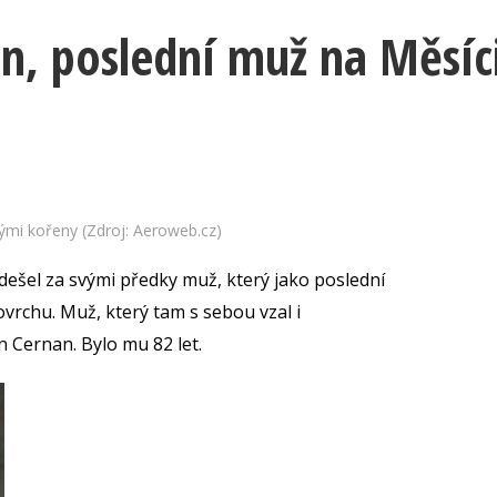
n, poslední muž na Měsíc
ými kořeny (Zdroj: Aeroweb.cz)
odešel za svými předky muž, který jako poslední
rchu. Muž, který tam s sebou vzal i
 Cernan. Bylo mu 82 let.