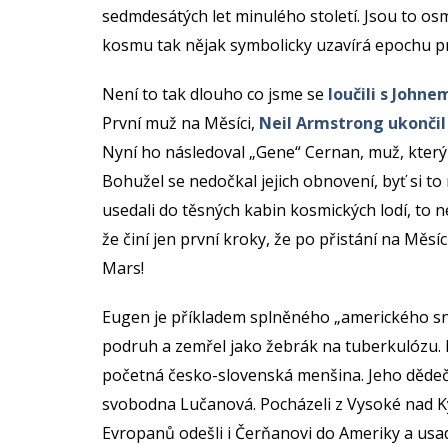
sedmdesátých let minulého století. Jsou to o
kosmu tak nějak symbolicky uzavírá epochu pr
Není to tak dlouho co jsme se
loučili s John
První muž na Měsíci,
Neil Armstrong ukonči
Nyní ho následoval „Gene“ Cernan, muž, který j
Bohužel se nedočkal jejich obnovení, byť si to 
usedali do těsných kabin kosmických lodí, to ne
že činí jen první kroky, že po přistání na Měsí
Mars!
Eugen je příkladem splněného „amerického snu
podruh a zemřel jako žebrák na tuberkulózu. E
početná česko-slovenská menšina. Jeho dědeč
svobodna Lučanová. Pocházeli z Vysoké nad 
Evropanů odešli i Čerňanovi do Ameriky a usadi