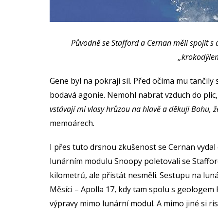
Původně se Stafford a Cernan měli spojit s 
„krokodýlem
Gene byl na pokraji sil. Před očima mu tančil
bodavá agonie. Nemohl nabrat vzduch do plic,
vstávají mi vlasy hrůzou na hlavě a děkuji Bohu, že
memoárech.
I přes tuto drsnou zkušenost se Cernan vydal 
lunárním modulu Snoopy poletovali se Staffo
kilometrů, ale přistát nesměli. Sestupu na lun
Měsíci – Apolla 17, kdy tam spolu s geologem H
výpravy mimo lunární modul. A mimo jiné si risk