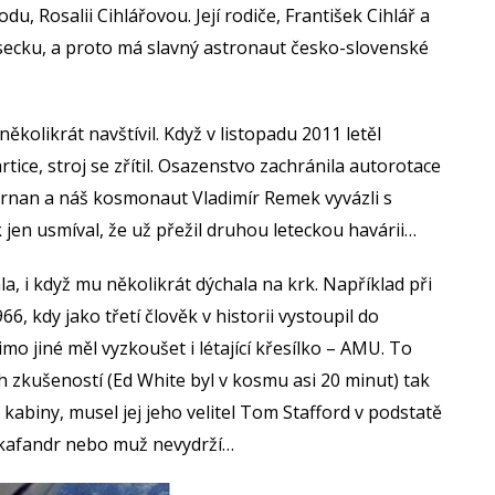
u, Rosalii Cihlářovou. Její rodiče, František Cihlář a
ísecku, a proto má slavný astronaut česko-slovenské
olikrát navštívil. Když v listopadu 2011 letěl
ice, stroj se zřítil. Osazenstvo zachránila autorotace
Cernan a náš kosmonaut Vladimír Remek vyvázli s
 jen usmíval, že už přežil druhou leteckou havárii…
 i když mu několikrát dýchala na krk. Například při
6, kdy jako třetí člověk v historii vystoupil do
o jiné měl vyzkoušet i létající křesílko – AMU. To
ch zkušeností (Ed White byl v kosmu asi 20 minut) tak
kabiny, musel jej jeho velitel Tom Stafford v podstatě
 skafandr nebo muž nevydrží…