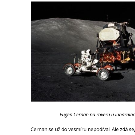
Eugen Cernan na roveru u lunárního
Cernan se už do vesmíru nepodíval. Ale zdá se,