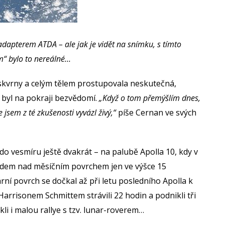
adapterem ATDA – ale jak je vidět na snímku, s tímto
“ bylo to nereálné…
y skvrny a celým tělem prostupovala neskutečná,
 byl na pokraji bezvědomí.
„Když o tom přemýšlím dnes,
 jsem z té zkušenosti vyvázl živý,“
píše Cernan ve svých
do vesmíru ještě dvakrát – na palubě Apolla 10, kdy v
rdem nad měsíčním povrchem jen ve výšce 15
ární povrch se dočkal až při letu posledního Apolla k
arrisonem Schmittem strávili 22 hodin a podnikli tři
li i malou rallye s tzv. lunar-roverem…