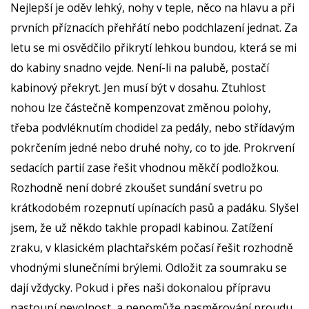
Nejlepší je oděv lehký, nohy v teple, něco na hlavu a při
prvních příznacích přehřátí nebo podchlazení jednat. Za
letu se mi osvědčilo přikrytí lehkou bundou, která se mi
do kabiny snadno vejde. Není-li na palubě, postačí
kabinový překryt. Jen musí být v dosahu. Ztuhlost
nohou lze částečně kompenzovat změnou polohy,
třeba podvléknutím chodidel za pedály, nebo střídavým
pokrčením jedné nebo druhé nohy, co to jde. Prokrvení
sedacích partií zase řešit vhodnou měkčí podložkou.
Rozhodně není dobré zkoušet sundání svetru po
krátkodobém rozepnutí upínacích pasů a padáku. Slyšel
jsem, že už někdo takhle propadl kabinou. Zatížení
zraku, v klasickém plachtařském počasí řešit rozhodně
vhodnými slunečními brýlemi. Odložit za soumraku se
dají vždycky. Pokud i přes naši dokonalou přípravu
nastoupí nevolnost a nepomůže nasměrování proudu