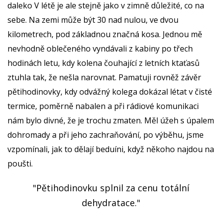
daleko V létě je ale stejně jako v zimně důležité, co na
sebe. Na zemi může být 30 nad nulou, ve dvou
kilometrech, pod základnou značná kosa. Jednou mě
nevhodně oblečeného vyndávali z kabiny po třech
hodinách letu, kdy kolena čouhající z letních ktaťasů
ztuhla tak, že nešla narovnat. Pamatuji rovněž závěr
pětihodinovky, kdy odvážný kolega dokázal létat v čisté
termice, poměrně nabalen a při rádiové komunikaci
nám bylo divné, že je trochu zmaten. Měl úžeh s úpalem
dohromady a při jeho zachraňování, po výběhu, jsme
vzpomínali, jak to dělají beduíni, když někoho najdou na
poušti.
"Pětihodinovku splnil za cenu totální
dehydratace."