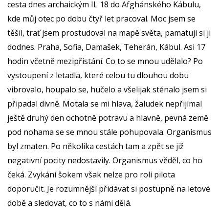
cesta dnes archaickým IL 18 do Afghánského Kábulu,
kde můj otec po dobu čtyř let pracoval. Moc jsem se
těšil, trať jsem prostudoval na mapě světa, pamatuji si ji
dodnes. Praha, Sofia, Damašek, Teherán, Kábul. Asi 17
hodin včetně mezipřistání. Co to se mnou udělalo? Po
vystoupení z letadla, které celou tu dlouhou dobu
vibrovalo, houpalo se, hučelo a všelijak sténalo jsem si
připadal divně. Motala se mi hlava, žaludek nepřijímal
ještě druhý den ochotně potravu a hlavně, pevná země
pod nohama se se mnou stále pohupovala. Organismus
byl zmaten. Po několika cestách tam a zpět se již
negativní pocity nedostavily. Organismus věděl, co ho
čeká. Zvykání šokem však nelze pro roli pilota
doporučit. Je rozumnější přidávat si postupně na letové
době a sledovat, co to s námi dělá.