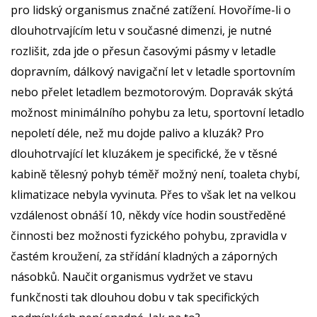
pro lidský organismus značné zatížení. Hovoříme-li o
dlouhotrvajícím letu v současné dimenzi, je nutné
rozlišit, zda jde o přesun časovými pásmy v letadle
dopravním, dálkový navigační let v letadle sportovním
nebo přelet letadlem bezmotorovým. Dopravák skýtá
možnost minimálního pohybu za letu, sportovní letadlo
nepoletí déle, než mu dojde palivo a kluzák? Pro
dlouhotrvající let kluzákem je specifické, že v těsné
kabině tělesný pohyb téměř možný není, toaleta chybí,
klimatizace nebyla vyvinuta. Přes to však let na velkou
vzdálenost obnáší 10, někdy více hodin soustředěné
činnosti bez možnosti fyzického pohybu, zpravidla v
častém kroužení, za střídání kladných a záporných
násobků. Naučit organismus vydržet ve stavu
funkčnosti tak dlouhou dobu v tak specifických