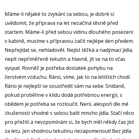
Máme-li nějaké to zvykání za sebou, je dobré si
uvědomit, že příprava na let nezačíná těsně před
startem. Máme-li před sebou vidinu dlouhého posezení
v kabině, musíme s přípravou začít nejlépe den předem.
Nepřejídat se, nehladovět. Nejíst těžká a nadýmací jídla,
nepít nepřiměřeně tekutin a hlavně, jít se na to včas
vyspat. Rovněž je potřeba dostatek pohybu na
čerstvém vzduchu. Ráno, víme, jak to na letištích chodí.
Ráno je nejlepší se soustředit sám na sebe. Snídaně,
pokud proběhne v klidu dodá potřebnou energii, s
obědem je potřeba se rozloučit. Není, alespoň dle mé
zkušenosti vhodné s sebou balit mnoho jídla. Stačí něco
pro přežití a nevzpomínám si, že bych měl někdy čas jíst
za letu. Jen vhodnou tekutinu nezapomenout! Bez jídla