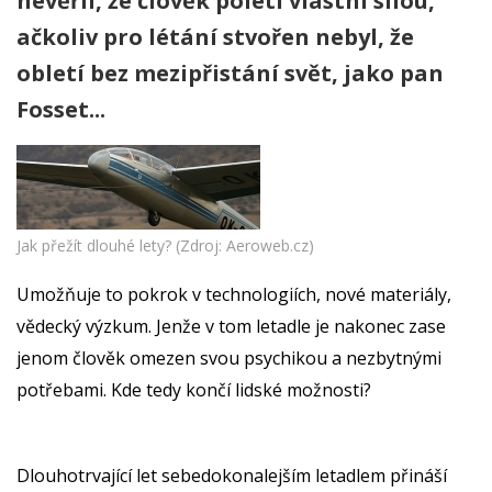
nevěřil, že člověk poletí vlastní silou,
ačkoliv pro létání stvořen nebyl, že
obletí bez mezipřistání svět, jako pan
Fosset...
Jak přežít dlouhé lety? (Zdroj: Aeroweb.cz)
Umožňuje to pokrok v technologiích, nové materiály,
vědecký výzkum. Jenže v tom letadle je nakonec zase
jenom člověk omezen svou psychikou a nezbytnými
potřebami. Kde tedy končí lidské možnosti?
Dlouhotrvající let sebedokonalejším letadlem přináší