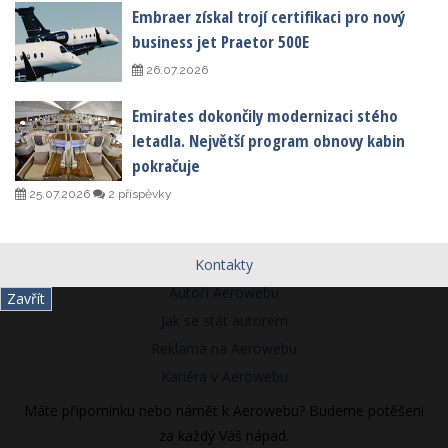
Embraer získal trojí certifikaci pro nový
business jet Praetor 500E
26.07.2026
Emirates dokončily modernizaci stého
letadla. Největší program obnovy kabin
pokračuje
25.07.2026
2 příspěvky
Kontakty
Autoři Aerowebu
Zavřít
Jak se stát autorem
Reklama na Aerowebu
Kariéra v Aerowebu
Máte připomínku nebo námět k Aerowebu? Budeme potěšeni
za každý Váš nápad.