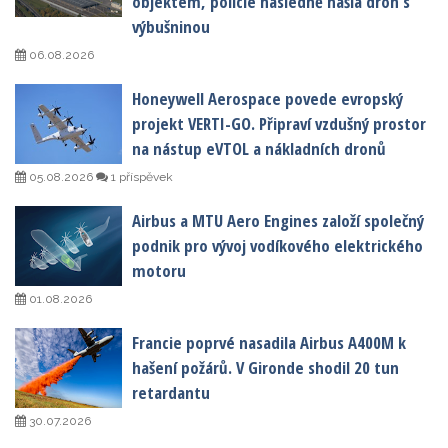
objektem, policie následně našla dron s
výbušninou
06.08.2026
Honeywell Aerospace povede evropský
projekt VERTI-GO. Připraví vzdušný prostor
na nástup eVTOL a nákladních dronů
05.08.2026
1 příspěvek
Airbus a MTU Aero Engines založí společný
podnik pro vývoj vodíkového elektrického
motoru
01.08.2026
Francie poprvé nasadila Airbus A400M k
hašení požárů. V Gironde shodil 20 tun
retardantu
30.07.2026