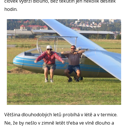
člověk vydrží dlouho, bez tekutin jen několik desítek
hodin.
Většina dlouhodobých letů probíhá v létě a v termice.
Ne, že by nešlo v zimně letět třeba ve vlně dlouho a