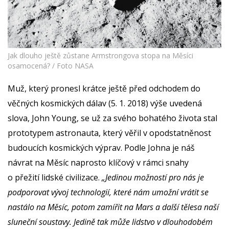
Jak dlouho ještě zůstane Armstrongova stopa na Měsíci
osamocená? / Foto NASA
Muž, který pronesl krátce ještě před odchodem do
věčných kosmických dálav (5. 1. 2018) výše uvedená
slova, John Young, se už za svého bohatého života stal
prototypem astronauta, který věřil v opodstatněnost
budoucích kosmických výprav. Podle Johna je náš
návrat na Měsíc naprosto klíčový v rámci snahy
o přežití lidské civilizace.
„Jedinou možností pro nás je
podporovat vývoj technologií, které nám umožní vrátit se
nastálo na Měsíc, potom zamířit na Mars a další tělesa naší
sluneční soustavy. Jedině tak může lidstvo v dlouhodobém