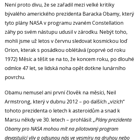
Není proto divu, že se zařadil mezi velké kritiky
bývalého amerického prezidenta Baracka Obamy, který
tyto plány NASA v programu zvaném Constellation
záhy po svém nástupu udusil v zárodku. Nebýt toho,
mohli jsme už letos v červnu sledovat kosmickou loď
Orion, kterak s posádkou oblétává (poprvé od roku
1972) Měsíc a těšit se na to, že koncem roku, po dlouhé
odmlce 47 let, se lidská noha opět dotkne lunárního
povrchu.
Obamu nemusel ani první člověk na měsíci, Neil
Armstrong, který v dubnu 2012 – po dalších „vizích“
tohoto prezidenta o letech k asteroidům a snad k
Marsu někdy ve 30. letech – prohlásil:
„Plány prezidenta
Obamy pro NASA mohou mít na pilotovaný program
devastující vliv a odsunou nás ve vesmíru na druhou nebo