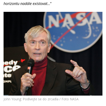
horizontu nadále existovat…
“
John Young: Podívejte se do zrcadla / Foto NASA