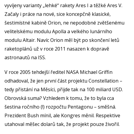
vyvíjeny varianty „lehké“ rakety Ares I a těžké Ares V.
Začaly i práce na nové, sice koncepčně klasické,
šestimístné kabině Orion, ne nepodobné zvětšenému
velitelskému modulu Apolla a velkého lunárního
modulu Altair. Navíc Orion měl být po skončení letů
raketoplánů už v roce 2011 nasazen k dopravě
astronautů na ISS.
V roce 2005 tehdejší ředitel NASA Michael Griffin
odhadoval, že jen první část projektu Constellation –
tedy přistání na Měsíci, přijde tak na 100 miliard USD.
Obrovská suma? Vzhledem k tomu, že to byla cca
šestina ročního (!) rozpočtu Pentagonu – směšná.
Prezident Bush mínil, ale Kongres měnil. Respektive
utahoval měšec dolarů tak, že projekt pouze živořil.