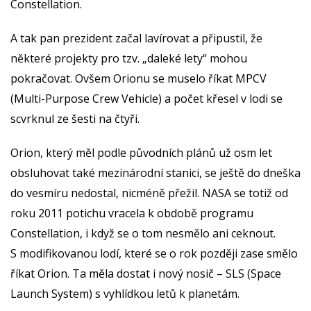
Constellation.
A tak pan prezident začal lavírovat a připustil, že
některé projekty pro tzv. „daleké lety“ mohou
pokračovat. Ovšem Orionu se muselo říkat MPCV
(Multi-Purpose Crew Vehicle) a počet křesel v lodi se
scvrknul ze šesti na čtyři.
Orion, který měl podle původních plánů už osm let
obsluhovat také mezinárodní stanici, se ještě do dneška
do vesmíru nedostal, nicméně přežil. NASA se totiž od
roku 2011 potichu vracela k obdobě programu
Constellation, i když se o tom nesmělo ani ceknout.
S modifikovanou lodí, které se o rok později zase smělo
říkat Orion. Ta měla dostat i nový nosič – SLS (Space
Launch System) s vyhlídkou letů k planetám.