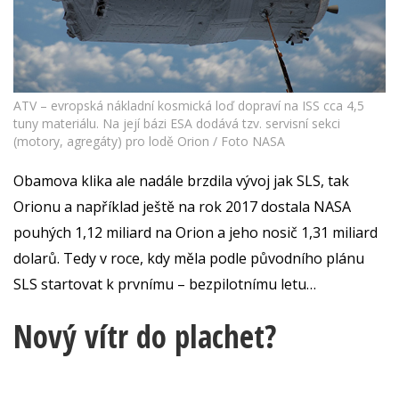
ATV – evropská nákladní kosmická loď dopraví na ISS cca 4,5
tuny materiálu. Na její bázi ESA dodává tzv. servisní sekci
(motory, agregáty) pro lodě Orion / Foto NASA
Obamova klika ale nadále brzdila vývoj jak SLS, tak
Orionu a například ještě na rok 2017 dostala NASA
pouhých 1,12 miliard na Orion a jeho nosič 1,31 miliard
dolarů. Tedy v roce, kdy měla podle původního plánu
SLS startovat k prvnímu – bezpilotnímu letu…
Nový vítr do plachet?