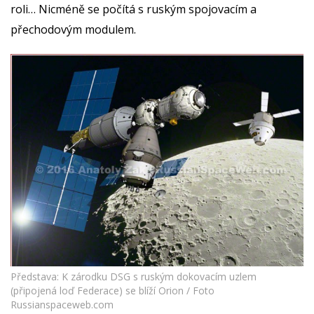
roli… Nicméně se počítá s ruským spojovacím a
přechodovým modulem.
Představa: K zárodku DSG s ruským dokovacím uzlem
(připojená loď Federace) se blíží Orion / Foto
Russianspaceweb.com