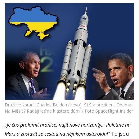
Druzi ve zbrani: Charles Bolden (vlevo), SLS a prezident Obama:
Na Měsíc? Raději leťme k asteroidům! / Foto SpaceFlight Insider
„Je čas prolomit hranice, najít nové horizonty… Poleťme na
Mars a zastavit se cestou na nějakém asteroidu!“
To jsou