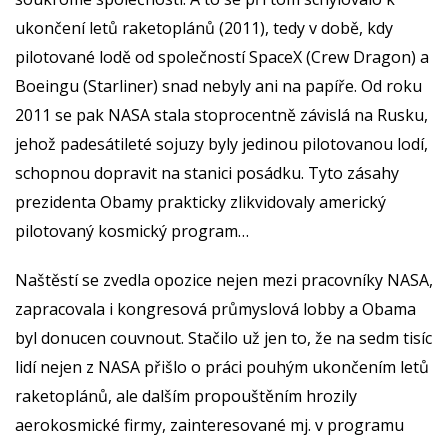
ukončení letů raketoplánů (2011), tedy v době, kdy
pilotované lodě od společností SpaceX (Crew Dragon) a
Boeingu (Starliner) snad nebyly ani na papíře. Od roku
2011 se pak NASA stala stoprocentně závislá na Rusku,
jehož padesátileté sojuzy byly jedinou pilotovanou lodí,
schopnou dopravit na stanici posádku. Tyto zásahy
prezidenta Obamy prakticky zlikvidovaly americký
pilotovaný kosmický program…
Naštěstí se zvedla opozice nejen mezi pracovníky NASA,
zapracovala i kongresová průmyslová lobby a Obama
byl donucen couvnout. Stačilo už jen to, že na sedm tisíc
lidí nejen z NASA přišlo o práci pouhým ukončením letů
raketoplánů, ale dalším propouštěním hrozily
aerokosmické firmy, zainteresované mj. v programu