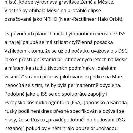
místě, kde se vyrovnává gravitace Země a Měsíce.
Vlastně by obíhala Měsíc na protáhlé elipse
označované jako NRHO (Near-Rectilinear Halo Orbit).
I v původních plánech měla být mnohem menší než ISS
a na její palubě se má střídat čtyřčlenná posádka.
Vzhledem k tomu, že se už od počátku uvažovalo s DSG
jako s přestupní stanicí při obnovených letech na Měsíc
a místem ke studiu životních podmínek v „dalekém
vesmíru“ v rámci příprav pilotované expedice na Mars,
nepočítá se s tím, že by byla permanentně obydlená.
Podobně jako u ISS se do spolupráce zapojily i
Evropská kosmická agentura (ESA), Japonsko a Kanada,
ruský podíl není dnes přesně specifikován a ozývají se
hlasy, že se Rusko „pravděpodobně“ do budování DSG
nezapojí, pokud by v něm hrálo pouze druhořadou