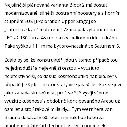
Nejsilnější plánovaná varianta Block 2 má dostat
modernizované, silnější postranní boostery a s horním
stupněm EUS [Exploration Upper Stage] se
„saturnovským“ motorem J-2X má pak vytáhnout na
LEO až 130 tun a 45 tun na tzv. heliocentrickou dráhu.
Také výškou 111 m má být srovnatelná se Saturnem 5.
Zdálo by se, že konstruktéři jdou v tomto případě tou
nejjednodušší a nejlevnější cestou – využít to
nejefektivnější, co dosud kosmonautika nabídla, byť v
případě J-2X jde o motor starý více jak 50 let. Pak se jeví
jako záhada skutečnost, proč se SLS vyvíjí včetně
využití zkušeností z obdobně koncipovaného Aresu už
osm let a stojí takové miliardy… Tým Wernhera von
Brauna dokázal v 60. letech minulého století za
mnohem složitějších technologických podmínek