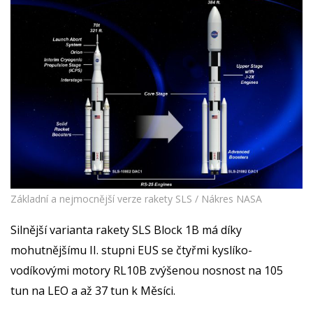
Základní a nejmocnější verze rakety SLS / Nákres NASA
Silnější varianta rakety SLS Block 1B má díky
mohutnějšímu II. stupni EUS se čtyřmi kyslíko-
vodíkovými motory RL10B zvýšenou nosnost na 105
tun na LEO a až 37 tun k Měsíci.