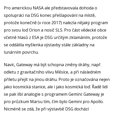
Pro americkou NASA ale představovala dohoda o
spolupráci na DSG konec přešlapování na místě,
protože konečně (v roce 2017) nalezla nějaký program
pro svou loď Orion a nosič SLS. Pro část vědecké obce
včetně hlasů z ESA je DSG určitým zklamáním, protože
se oddálila myšlenka výstavby stále základny na
lunárním povrchu.
Navíc, Gateway má být schopna změny dráhy, např.
odletu z gravitačního vlivu Měsíce, a při následném
příletu přejít na jinou dráhu. Proto je označována nejen
jako kosmická stanice, ale i jako kosmická loď. Řadě lidí
se pak líbí analogie s programem Gemini: Gateway je
pro průzkum Marsu tím, čím bylo Gemini pro Apollo.
Nicméně se zdá, že při výstavbě DSG dochází