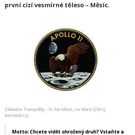
první cizí vesmírné těleso – Měsíc.
Základna Tranquillity - III. Na Měsíc, na Mars! (Zdroj:
Aeroweb.cz)
Motto: Chcete vidět ohrožený druh? Vstaňte a