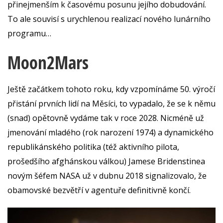
přinejmenším k časovému posunu jejího dobudování.
To ale souvisí s urychlenou realizací nového lunárního
programu…
Moon
Ještě začátkem tohoto roku, kdy vzpomínáme 50. výročí
přistání prvních lidí na Měsíci, to vypadalo, že se k němu
(snad) opětovně vydáme tak v roce 2028. Nicméně už
jmenování mladého (rok narození 1974) a dynamického
republikánského politika (též aktivního pilota,
prošedšího afghánskou válkou) Jamese Bridenstinea
novým šéfem NASA už v dubnu 2018 signalizovalo, že
obamovské bezvětří v agentuře definitivně končí.