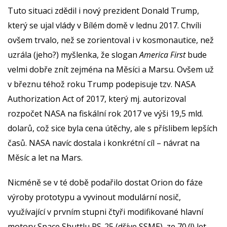
Tuto situaci zdědil i nový prezident Donald Trump,
který se ujal vlády v Bílém domě v lednu 2017. Chvíli
ovšem trvalo, než se zorientoval i v kosmonautice, než
uzrála (jeho?) myšlenka, že slogan
America First
bude
velmi dobře znít zejména na Měsíci a Marsu. Ovšem už
v březnu téhož roku Trump podepisuje tzv. NASA
Authorization Act of 2017, který mj. autorizoval
rozpočet NASA na fiskální rok 2017 ve výši 19,5 mld.
dolarů, což sice byla cena útěchy, ale s příslibem lepších
časů. NASA navíc dostala i konkrétní cíl – návrat na
Měsíc a let na Mars.
Nicméně se v té době podařilo dostat Orion do fáze
výroby prototypu a vyvinout modulární nosič,
využívající v prvním stupni čtyři modifikované hlavní
motory Space Shuttlu RS-25 (dříve SSME), ze 70.(!) let.