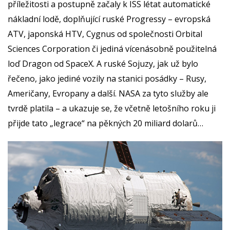
příležitosti a postupně začaly k ISS létat automatické
nákladní lodě, doplňující ruské Progressy – evropská
ATV, japonská HTV, Cygnus od společnosti Orbital
Sciences Corporation či jediná vícenásobně použitelná
loď Dragon od SpaceX. A ruské Sojuzy, jak už bylo
řečeno, jako jediné vozily na stanici posádky – Rusy,
Američany, Evropany a další. NASA za tyto služby ale
tvrdě platila – a ukazuje se, že včetně letošního roku ji
přijde tato „legrace“ na pěkných 20 miliard dolarů…