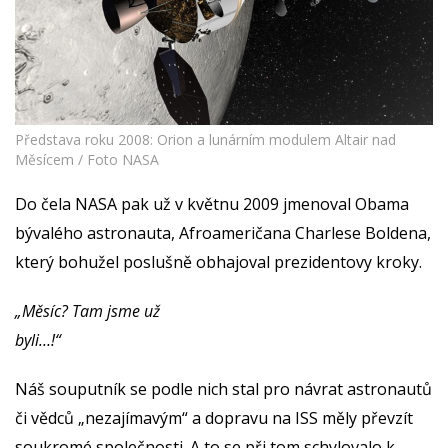
Představa roku 2008: Orion a lunárním modulem Altair nad
Měsícem / Foto NASA
Do čela NASA pak už v květnu 2009 jmenoval Obama
bývalého astronauta, Afroameričana Charlese Boldena,
který bohužel poslušně obhajoval prezidentovy kroky.
„Měsíc? Tam jsme už
byli…!“
Náš souputník se podle nich stal pro návrat astronautů
či vědců „nezajímavým“ a dopravu na ISS měly převzít
soukromé společnosti. A to se při tom schylovalo k