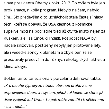
slova prezidenta Obamy z roku 2012. To ovšem byla jen
proklamace, nikoliv program. Nebylo na čem, nebylo
čím… Šlo především o to uchlácholit stále častější hlasy
těch, kteří se obávali, že USA klesnou z kosmické
supervelmoci na podřadné třetí až čtvrté místo nejen za
Ruskem, ale i za Čínou či Indií(!). Rozpočet NASA byl
nadále snižován, postiženy nebyly jen pilotované lety,
ale i vědecké sondy k planetám a zbylé peníze se
přesouvaly především do různých ekologických aktivit a
klimatologie.
Bolden tento tanec slona v porcelánu definoval takto:
„Pro dlouhé výpravy za nízkou oběžnou dráhu Země
připravujeme dopravní systém, jehož základem se stane již
dříve vyvíjená loď Orion. Ta pak může zamířit i k některému
z asteroidů…“