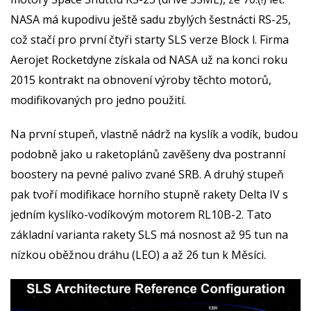
NASA má kupodivu ještě sadu zbylých šestnácti RS-25,
což stačí pro první čtyři starty SLS verze Block l. Firma
Aerojet Rocketdyne získala od NASA už na konci roku
2015 kontrakt na obnovení výroby těchto motorů,
modifikovaných pro jedno použití.
Na první stupeň, vlastně nádrž na kyslík a vodík, budou
podobně jako u raketoplánů zavěšeny dva postranní
boostery na pevné palivo zvané SRB. A druhý stupeň
pak tvoří modifikace horního stupně rakety Delta IV s
jedním kyslíko-vodíkovým motorem RL10B-2. Tato
základní varianta rakety SLS má nosnost až 95 tun na
nízkou oběžnou dráhu (LEO) a až 26 tun k Měsíci.