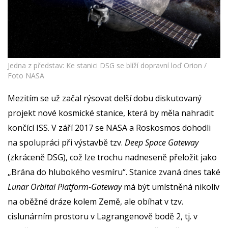
Jedna z představ: Ke stanici DSG se blíží dopravní loď Orion /
Foto NASA
Mezitím se už začal rýsovat delší dobu diskutovaný
projekt nové kosmické stanice, která by měla nahradit
končící ISS. V září 2017 se NASA a Roskosmos dohodli
na spolupráci při výstavbě tzv.
Deep Space Gateway
(zkráceně DSG), což lze trochu nadneseně přeložit jako
„Brána do hlubokého vesmíru“. Stanice zvaná dnes také
Lunar Orbital Platform-Gateway
má být umístněná nikoliv
na oběžné dráze kolem Země, ale obíhat v tzv.
cislunárním prostoru v Lagrangenově bodě 2, tj. v