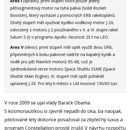
Ares I
(vpravo): první stupeň tvořil pouze jediný
pětisegmentový motor na tuhá paliva (Solid Rocket
Booster), který vycházel z pomocných SRB raketoplánů.
Druhý stupeň měl využívat kyslíko-vodíkový motor J-2X,
odvozený z motoru J-2 používaného v II. a III. stupni raket
Saturn 5 (!) v programu Apollo. Nosnost 25 t na LEO.
Ares V
(vlevo): první stupeň měl opět využít dvou SRB,
připevněných k boku palivové nádrže na kapalný kyslík a
vodík pro pět hlavních motorů RS-68, což je
zjednodušená verze motoru Space Shuttlu SSME (Space
Shuttle Main Engine). III. stupeň měl opět pohánět
upravený J-2X. Pro lety k měsíci s LM nosnost 130/65 tun.
V roce 2009 se ujal vlády Barack Obama.
S kosmonautikou si zjevně nepadli do oka, ba naopak,
pilotované lety dokonce považoval za zbytečný luxus a
program Constellation prostě zrušil. V návrhu rozpočtu