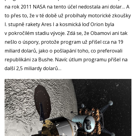
na rok 2011 NASA na tento účel nedostala ani dolar… A
to přes to, že v té době už probíhaly motorické zkoušky
I. stupně rakety Ares I a kosmická loď Orion byla
v pokročilém stadiu vývoje. Zdá se, že Obamovi ani tak
nešlo o úspory, protože program už přišel cca na 19
miliard dolarů, jako o pošlapání toho, co preferovali
republikáni za Bushe. Navíc útlum programu přišel na
další 2,5 miliardy dolarů…