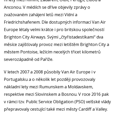
Anconou. V médiích se dříve objevily zprávy o
zvažovaném zahájení letů mezi Vídní a
Friedrichshafenem. Dle dostupných informací Van Air
Europe létaly velmi krátce i pro britskou společností
Brighton City Airways. Svými „čtyřistadestíkami“ dva
měsíce zajišťovaly provoz mezi letištěm Brighton City a
městem Pontoise, ležícím necelých třicet kilometrů
severozápadně od Paříže.
V letech 2007 a 2008 působily Van Air Europe i v
Portugalsku a o několik let později provozovaly
nákladní lety mezi Rumunskem a Moldavskem,
respektive mezi Slovinskem a Bosnou. V roce 2016 pak
v rámci tzv. Public Service Obligation (PSO) velšské vlády
přepravovaly cestující také mezi městy Cardiff a Valley.