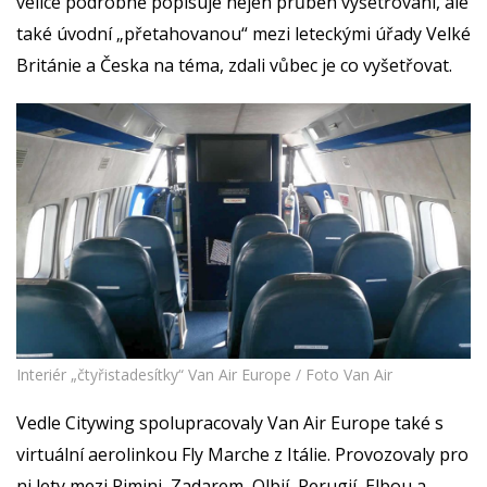
velice podrobně popisuje nejen průběh vyšetřování, ale
také úvodní „přetahovanou“ mezi leteckými úřady Velké
Británie a Česka na téma, zdali vůbec je co vyšetřovat.
Interiér „čtyřistadesítky“ Van Air Europe / Foto Van Air
Vedle Citywing spolupracovaly Van Air Europe také s
virtuální aerolinkou Fly Marche z Itálie. Provozovaly pro
ni lety mezi Rimini, Zadarem, Olbií, Perugií, Elbou a