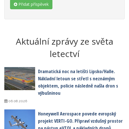
Přidat příspěvek
Aktuální zprávy ze světa
letectví
Dramatická noc na letišti Lipsko/Halle.
Nákladní letoun se střetl s neznámým
objektem, policie následně našla dron s
výbušninou
06.08.2026
Honeywell Aerospace povede evropský
projekt VERTI-GO. Připraví vzdušný prostor
na nástup eVTOL a nákladních dronů