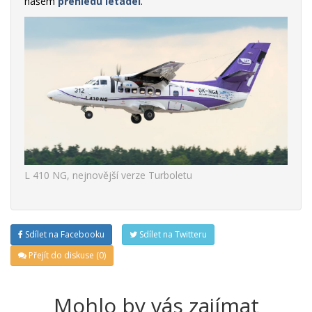
našem
přehledu letadel
.
L 410 NG, nejnovější verze Turboletu
Sdílet na Facebooku
Sdílet na Twitteru
Přejít do diskuse (0)
Mohlo by vás zajímat