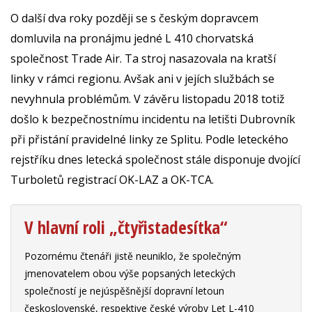
O další dva roky později se s českým dopravcem
domluvila na pronájmu jedné L 410 chorvatská
společnost Trade Air. Ta stroj nasazovala na kratší
linky v rámci regionu. Avšak ani v jejích službách se
nevyhnula problémům. V závěru listopadu 2018 totiž
došlo k bezpečnostnímu incidentu na letišti Dubrovník
při přistání pravidelné linky ze Splitu. Podle leteckého
rejstříku dnes letecká společnost stále disponuje dvojící
Turboletů registrací OK-LAZ a OK-TCA.
V hlavní roli „čtyřistadesítka“
Pozornému čtenáři jistě neuniklo, že společným
jmenovatelem obou výše popsaných leteckých
společností je nejúspěšnější dopravní letoun
československé, respektive české výroby Let L-410