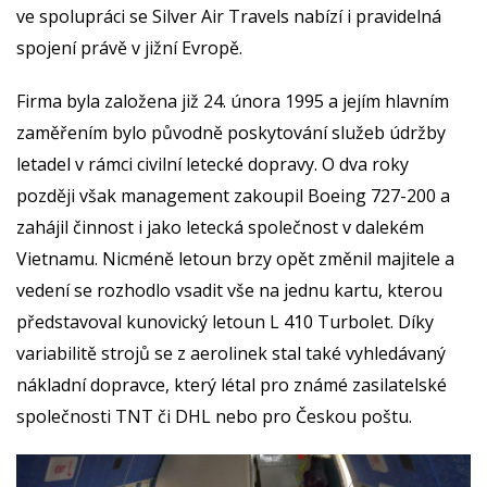
ve spolupráci se Silver Air Travels nabízí i pravidelná
spojení právě v jižní Evropě.
Firma byla založena již 24. února 1995 a jejím hlavním
zaměřením bylo původně poskytování služeb údržby
letadel v rámci civilní letecké dopravy. O dva roky
později však management zakoupil Boeing 727-200 a
zahájil činnost i jako letecká společnost v dalekém
Vietnamu. Nicméně letoun brzy opět změnil majitele a
vedení se rozhodlo vsadit vše na jednu kartu, kterou
představoval kunovický letoun L 410 Turbolet. Díky
variabilitě strojů se z aerolinek stal také vyhledávaný
nákladní dopravce, který létal pro známé zasilatelské
společnosti TNT či DHL nebo pro Českou poštu.