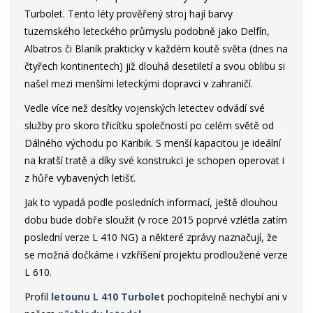
Turbolet. Tento léty prověřený stroj hají barvy
tuzemského leteckého průmyslu podobně jako Delfín,
Albatros či Blaník prakticky v každém koutě světa (dnes na
čtyřech kontinentech) již dlouhá desetiletí a svou oblibu si
našel mezi menšími leteckými dopravci v zahraničí.
Vedle více než desítky vojenských letectev odvádí své
služby pro skoro třicítku společností po celém světě od
Dálného východu po Karibik. S menší kapacitou je ideální
na kratší tratě a díky své konstrukci je schopen operovat i
z hůře vybavených letišť.
Jak to vypadá podle posledních informací, ještě dlouhou
dobu bude dobře sloužit (v roce 2015 poprvé vzlétla zatím
poslední verze L 410 NG) a některé zprávy naznačují, že
se možná dočkáme i vzkříšení projektu prodloužené verze
L 610.
Profil
letounu L 410 Turbolet
pochopitelně nechybí ani v