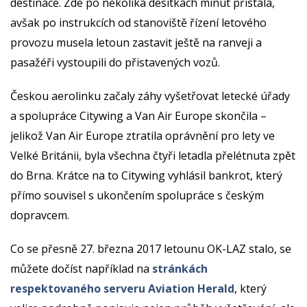
destinace. Zde po několika desítkách minut přistála,
avšak po instrukcích od stanoviště řízení letového
provozu musela letoun zastavit ještě na ranveji a
pasažéři vystoupili do přistavených vozů.
Českou aerolinku začaly záhy vyšetřovat letecké úřady
a spolupráce Citywing a Van Air Europe skončila –
jelikož Van Air Europe ztratila oprávnění pro lety ve
Velké Británii, byla všechna čtyři letadla přelétnuta zpět
do Brna. Krátce na to Citywing vyhlásil bankrot, který
přímo souvisel s ukončením spolupráce s českým
dopravcem.
Co se přesně 27. března 2017 letounu OK-LAZ stalo, se
můžete dočíst například na
stránkách
respektovaného serveru Aviation Herald
, který