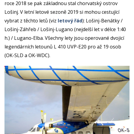
roce 2018 se pak základnou stal chorvatský ostrov
Lošinj. V letní letové sezoně 2019 si mohou cestující
vybrat z těchto letů (viz
letový řád
): Lošinj-Benátky /
Lošinj-Záhřeb / Lošinj-Lugano (nejdelší let v délce 1:40
h.) / Lugano-Elba. Všechny lety jsou operované dvojicí
legendárních letounů L 410 UVP-E20 pro až 19 osob
(OK-SLD a OK-WDC).