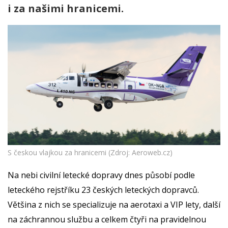
i za našimi hranicemi.
S českou vlajkou za hranicemi (Zdroj: Aeroweb.cz)
Na nebi civilní letecké dopravy dnes působí podle
leteckého rejstříku 23 českých leteckých dopravců.
Většina z nich se specializuje na aerotaxi a VIP lety, další
na záchrannou službu a celkem čtyři na pravidelnou