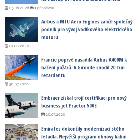
05.08.2026
1 příspěvek
Airbus a MTU Aero Engines založí společný
podnik pro vývoj vodíkového elektrického
motoru
01.08.2026
Francie poprvé nasadila Airbus A400M k
hašení požárů. V Gironde shodil 20 tun
retardantu
30.07.2026
Embraer získal trojí certifikaci pro nový
business jet Praetor 500E
26.07.2026
Emirates dokončily modernizaci stého
letadla. Největší program obnovy kabin