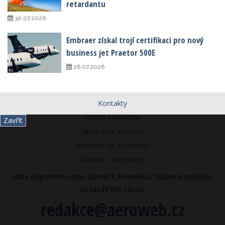
retardantu
30.07.2026
Embraer získal trojí certifikaci pro nový
business jet Praetor 500E
26.07.2026
Kontakty
Autoři Aerowebu
Zavřít
Jak se stát autorem
Reklama na Aerowebu
Kariéra v Aerowebu
Máte připomínku nebo námět k Aerowebu? Budeme potěšeni
za každý Váš nápad.
redakce@aeroweb.cz