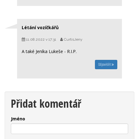
Létání vozíčkářů
11.08.2022 v 17:31
CurtisJeny
A také Jeníka Lukeše - R.I.P.
Odpovědět
Přidat komentář
Jméno