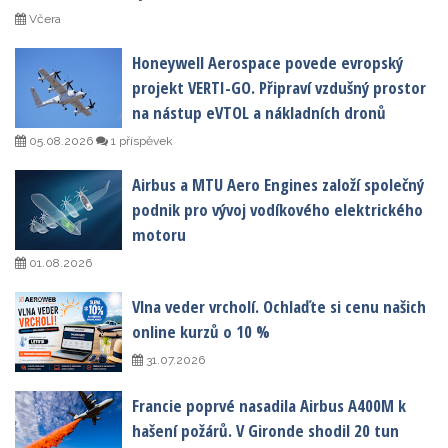
Včera
Honeywell Aerospace povede evropský
projekt VERTI-GO. Připraví vzdušný prostor
na nástup eVTOL a nákladních dronů
05.08.2026
1 příspěvek
Airbus a MTU Aero Engines založí společný
podnik pro vývoj vodíkového elektrického
motoru
01.08.2026
Vlna veder vrcholí. Ochlaďte si cenu našich
online kurzů o 10 %
31.07.2026
Francie poprvé nasadila Airbus A400M k
hašení požárů. V Gironde shodil 20 tun