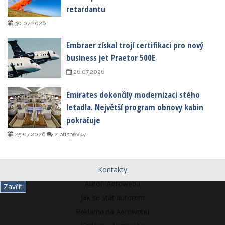
retardantu
30.07.2026
Embraer získal trojí certifikaci pro nový
business jet Praetor 500E
26.07.2026
Emirates dokončily modernizaci stého
letadla. Největší program obnovy kabin
pokračuje
25.07.2026
2 příspěvky
Kontakty
Autoři Aerowebu
Zavřít
Jak se stát autorem
Reklama na Aerowebu