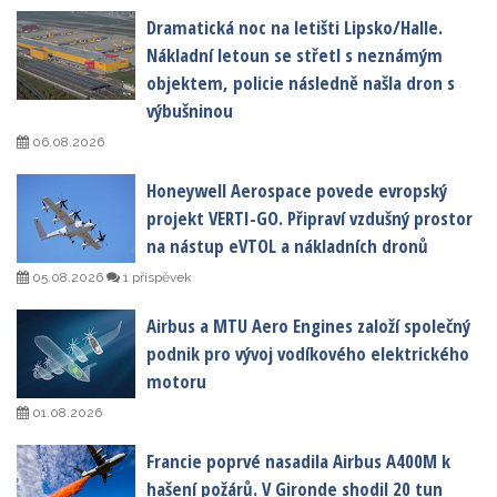
Dramatická noc na letišti Lipsko/Halle.
Nákladní letoun se střetl s neznámým
objektem, policie následně našla dron s
výbušninou
06.08.2026
Honeywell Aerospace povede evropský
projekt VERTI-GO. Připraví vzdušný prostor
na nástup eVTOL a nákladních dronů
05.08.2026
1 příspěvek
Airbus a MTU Aero Engines založí společný
podnik pro vývoj vodíkového elektrického
motoru
01.08.2026
Francie poprvé nasadila Airbus A400M k
hašení požárů. V Gironde shodil 20 tun