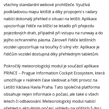
všechny standardní webové prohlížeče. Využívá
podkladovou mapu letiště a díky propojení s radary
nabízí dokonalý přehled o situaci na letišti. Aplikace
upozorňuje řidiče na blížící se letadlo při přejezdu
pojezdových drah, případně při vstupu na runway a do
jejího ochranného pásma. Zároveň řidiče letištních
vozidel upozorňuje na bouřky či silný vítr. Aplikace je
řidičům vozidel dostupná díky přehledným tabletům.
Pokročilý meteorologický modul je součástí aplikace
PRINCE – Prague Information Cockpit Ecosystem, která
umožňuje v reálném čase sledovat a řídit provoz na
Letišti Václava Havla Praha. Tato společná platforma
obsahuje nejen informace o počasí, ale také o všech
letech či odbavování. Meteorologický modul nabízí
přehled o aktuálním počasí, výhledu na příštích 5 dní i