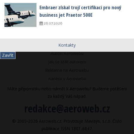
Embraer získal trojí certifikaci pro nový
business jet Praetor 500E
26.07.2026
Kontakty
Autoři Aerowebu
Zavřít
Jak se stát autorem
Reklama na Aerowebu
Kariéra v Aerowebu
Máte připomínku nebo námět k Aerowebu? Budeme potěšeni
za každý Váš nápad.
redakce@aeroweb.cz
© 2005-2026 Aeroweb.cz. Provozuje Mavisys, s.r.o. Číslo
publikace ISSN 1801-6847.