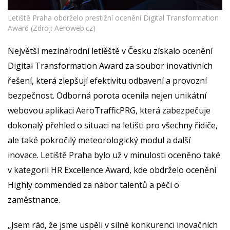
Letiště Praha obdrželo prestižní ocenění Digital Transformation
Award (Zdroj: Aeroweb.cz)
Největší mezinárodní letiěště v Česku získalo ocenění
Digital Transformation Award za soubor inovativních
řešení, která zlepšují efektivitu odbavení a provozní
bezpečnost. Odborná porota ocenila nejen unikátní
webovou aplikaci AeroTrafficPRG, která zabezpečuje
dokonalý přehled o situaci na letišti pro všechny řidiče,
ale také pokročilý meteorologický modul a další
inovace. Letiště Praha bylo už v minulosti oceněno také
v kategorii HR Excellence Award, kde obdrželo ocenění
Highly commended za nábor talentů a péči o
zaměstnance.
„Jsem rád, že jsme uspěli v silné konkurenci inovačních