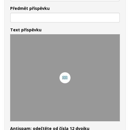
Předmět příspěvku
Text příspěvku
Antispam: odečtěte od čísla 12 dvojku