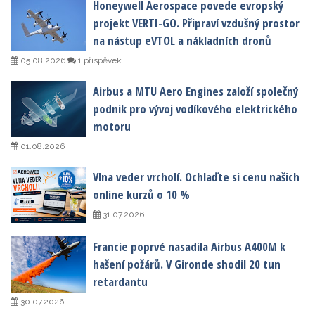
Honeywell Aerospace povede evropský
projekt VERTI-GO. Připraví vzdušný prostor
na nástup eVTOL a nákladních dronů
05.08.2026
1 příspěvek
Airbus a MTU Aero Engines založí společný
podnik pro vývoj vodíkového elektrického
motoru
01.08.2026
Vlna veder vrcholí. Ochlaďte si cenu našich
online kurzů o 10 %
31.07.2026
Francie poprvé nasadila Airbus A400M k
hašení požárů. V Gironde shodil 20 tun
retardantu
30.07.2026