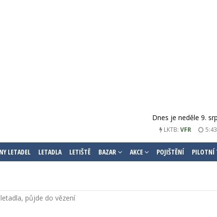
Dnes je neděle 9. sr
5:43
LKTB:
VFR
NY LETADEL
LETADLA
LETIŠTĚ
BAZAR
AKCE
POJIŠTĚNÍ
PILOTNÍ
letadla, půjde do vězení