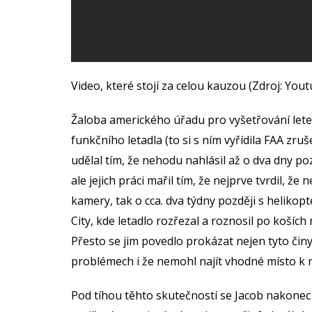
Video, které stojí za celou kauzou (Zdroj: You
Žaloba amerického úřadu pro vyšetřování let
funkčního letadla (to si s ním vyřídila FAA zruš
udělal tím, že nehodu nahlásil až o dva dny po
ale jejich práci mařil tím, že nejprve tvrdil, ž
kamery, tak o cca. dva týdny později s heliko
City, kde letadlo rozřezal a roznosil po koších
Přesto se jim povedlo prokázat nejen tyto činy,
problémech i že nemohl najít vhodné místo k 
Pod tíhou těhto skutečností se Jacob nakonec 