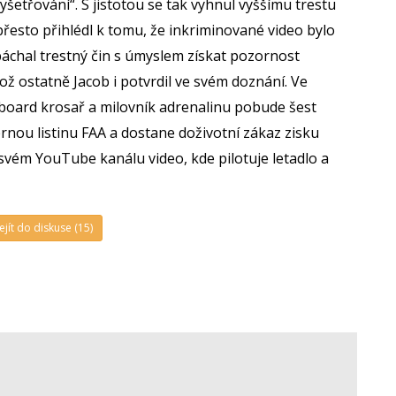
yšetřování“. S jistotou se tak vyhnul vyššímu trestu
 přesto přihlédl k tomu, že inkriminované video bylo
chal trestný čin s úmyslem získat pozornost
 což ostatně Jacob i potvrdil ve svém doznání. Ve
owboard krosař a milovník adrenalinu pobude šest
rnou listinu FAA a dostane doživotní zákaz zisku
a svém YouTube kanálu video, kde pilotuje letadlo a
ejít do diskuse (15)