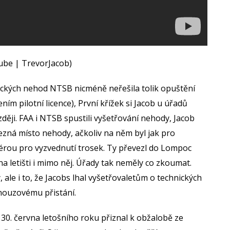
tube | TrevorJacob)
eckých nehod NTSB nicméně neřešila tolik opuštění
ením pilotní licence), První křížek si Jacob u úřadů
zději. FAA i NTSB spustili vyšetřování nehody, Jacob
e nezná místo nehody, ačkoliv na něm byl jak pro
ptérou pro vyzvednutí trosek. Ty převezl do Lompoc
 na letišti i mimo něj. Úřady tak neměly co zkoumat.
 ale i to, že Jacobs lhal vyšetřovaletům o technických
nouzovému přistání.
30. června letošního roku přiznal k obžalobě ze