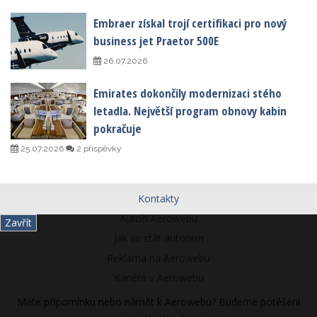
Embraer získal trojí certifikaci pro nový
business jet Praetor 500E
26.07.2026
Emirates dokončily modernizaci stého
letadla. Největší program obnovy kabin
pokračuje
25.07.2026
2 příspěvky
Kontakty
Autoři Aerowebu
Zavřít
Jak se stát autorem
Reklama na Aerowebu
Kariéra v Aerowebu
Máte připomínku nebo námět k Aerowebu? Budeme potěšeni