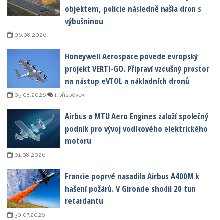
objektem, policie následně našla dron s
výbušninou
06.08.2026
Honeywell Aerospace povede evropský
projekt VERTI-GO. Připraví vzdušný prostor
na nástup eVTOL a nákladních dronů
05.08.2026
1 příspěvek
Airbus a MTU Aero Engines založí společný
podnik pro vývoj vodíkového elektrického
motoru
01.08.2026
Francie poprvé nasadila Airbus A400M k
hašení požárů. V Gironde shodil 20 tun
retardantu
30.07.2026