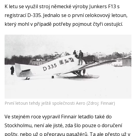
K letu se využil stroj německé výroby Junkers F13 s
registrací D-335. Jednalo se o první celokovový letoun,
který mohl v případě potřeby pojmout čtyři cestující.
První letoun tehdy ještě společnosti Aero (Zdroj: Finnair)
Ve stejném roce vypravil Finnair letadlo také do
Stockholmu, není ale jisté, zda šlo pouze o doručení
pošty, nebo už o přepravu pasažérů. Ta ale přesto už v