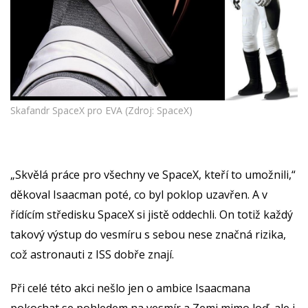
Skafandr SpaceX pro EVA (Zdroj: SpaceX)
„Skvělá práce pro všechny ve SpaceX, kteří to umožnili,“
děkoval Isaacman poté, co byl poklop uzavřen. A v
řídícím středisku SpaceX si jistě oddechli. On totiž každý
takový výstup do vesmíru s sebou nese značná rizika,
což astronauti z ISS dobře znají.
Při celé této akci nešlo jen o ambice Isaacmana
pokochat se pohledem na vesmír a Zemi mimo loď, ale i