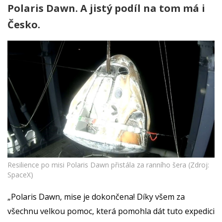
Polaris Dawn. A jistý podíl na tom má i
Česko.
Resilience po misi Polaris Dawn přistála za ranního šera (Zdroj:
SpaceX)
„Polaris Dawn, mise je dokončena! Díky všem za
všechnu velkou pomoc, která pomohla dát tuto expedici