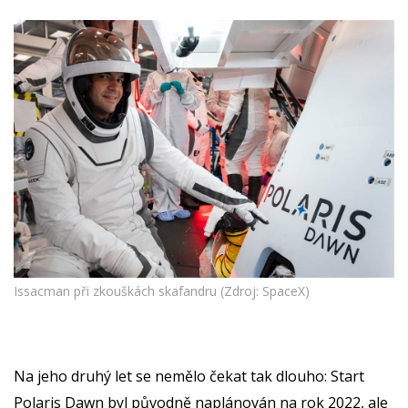
Issacman při zkouškách skafandru (Zdroj: SpaceX)
Na jeho druhý let se nemělo čekat tak dlouho: Start
Polaris Dawn byl původně naplánován na rok 2022, ale