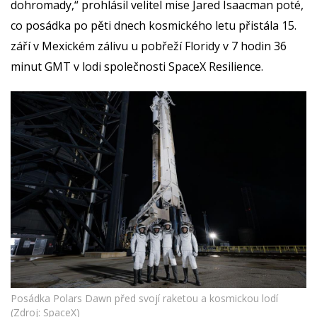
dohromady,“ prohlásil velitel mise Jared Isaacman poté,
co posádka po pěti dnech kosmického letu přistála 15.
září v Mexickém zálivu u pobřeží Floridy v 7 hodin 36
minut GMT v lodi společnosti SpaceX Resilience.
Posádka Polars Dawn před svojí raketou a kosmickou lodí
(Zdroj: SpaceX)