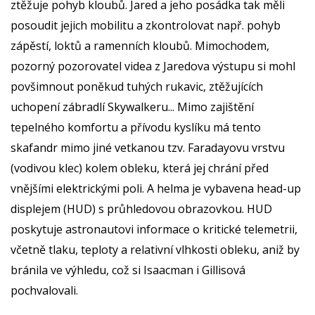
ztěžuje pohyb kloubů. Jared a jeho posádka tak měli
posoudit jejich mobilitu a zkontrolovat např. pohyb
zápěstí, loktů a ramenních kloubů. Mimochodem,
pozorný pozorovatel videa z Jaredova výstupu si mohl
povšimnout poněkud tuhých rukavic, ztěžujících
uchopení zábradlí Skywalkeru... Mimo zajištění
tepelného komfortu a přívodu kyslíku má tento
skafandr mimo jiné vetkanou tzv. Faradayovu vrstvu
(vodivou klec) kolem obleku, která jej chrání před
vnějšími elektrickými poli. A helma je vybavena head-up
displejem (HUD) s průhledovou obrazovkou. HUD
poskytuje astronautovi informace o kritické telemetrii,
včetně tlaku, teploty a relativní vlhkosti obleku, aniž by
bránila ve výhledu, což si Isaacman i Gillisová
pochvalovali.