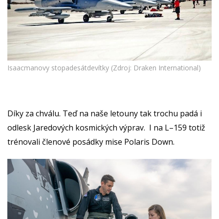
Isaacmanovy stopadesátdevítky (Zdroj: Draken International)
Díky za chválu. Teď na naše letouny tak trochu padá i
odlesk Jaredových kosmických výprav. I na L–159 totiž
trénovali členové posádky mise Polaris Down.