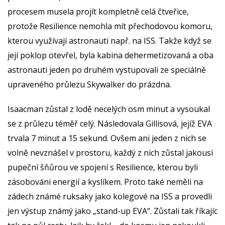
procesem musela projít kompletně celá čtveřice,
protože Resilience nemohla mít přechodovou komoru,
kterou využívají astronauti např. na ISS. Takže když se
její poklop otevřel, byla kabina dehermetizovaná a oba
astronauti jeden po druhém vystupovali ze speciálně
upraveného průlezu Skywalker do prázdna.
Isaacman zůstal z lodě necelých osm minut a vysoukal
se z průlezu téměř celý. Následovala Gillisová, jejíž EVA
trvala 7 minut a 15 sekund. Ovšem ani jeden z nich se
volně nevznášel v prostoru, každý z nich zůstal jakousi
pupeční šňůrou ve spojení s Resilience, kterou byli
zásobováni energií a kyslíkem. Proto také neměli na
zádech známé ruksaky jako kolegové na ISS a provedli
jen výstup známý jako „stand-up EVA“. Zůstali tak říkajíc