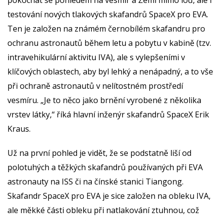
testování nových tlakových skafandrů SpaceX pro EVA.
Ten je založen na známém černobílém skafandru pro
ochranu astronautů během letu a pobytu v kabině (tzv.
intravehikulární aktivitu IVA), ale s vylepšeními v
klíčových oblastech, aby byl lehký a nenápadný, a to vše
při ochraně astronautů v nelítostném prostředí
vesmíru. „Je to něco jako brnění vyrobené z několika
vrstev látky,“ říká hlavní inženýr skafandrů SpaceX Erik
Kraus.
Už na první pohled je vidět, že se podstatně liší od
polotuhých a těžkých skafandrů používaných při EVA
astronauty na ISS či na čínské stanici Tiangong.
Skafandr SpaceX pro EVA je sice založen na obleku IVA,
ale měkké části obleku při natlakování ztuhnou, což