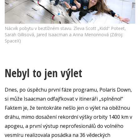
Nácvik pobytu v beztížném stavu. Zleva Scott „Kidd“ Poteet,
Sarah Gillisová, Jared Isaacman a Anna Menonnová (Zdroj:
SpaceX)
Nebyl to jen výlet
Dnes, po úspěchu první fáze programu, Polaris Down,
si může Isaacman odfajfkovat v itineráři „splněno!“
Faktem je, že tentokráte nešlo jen o výlet na oběžnou
dráhu, mimo dosažení rekordní výšky orbity 1400 km v
apogeu, a první výstup neprofesionálů do volného
vesmíru realizovala posádka na 36 vědeckých