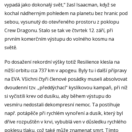
vypadá jako dokonalý svět,“ žasl Isaacman, když se
kochal nádherným pohledem na planetu bez hranic pod
sebou, vysunutý do otevřeného prostoru z poklopu
Crew Dragonu. Stalo se tak ve čtvrtek 12. září, při
prvním komerčním výstupu do volného kosmu na
světě.
Po dosažení rekordní výšky totiž Resilience klesla na
nižší orbitu cca 737 km v apogeu. Byly tu i další přípravy
na EVA. Všichni čtyři členové posádky museli absolvovat
dvoudenní tzv. „předdýchací“ kyslíkovou kampaň, při níž
si vyčistili krev od dusíku, aby během výstupu do
vesmíru nedostali dekompresní nemoc. Ta postihuje
např. potápěče při rychlém vynoření a dusík, který byl
dříve rozpuštěn v krvi, vybublá ven v důsledku rychlého
poklesu tlaku, což také může znamenat smrt. Tímto