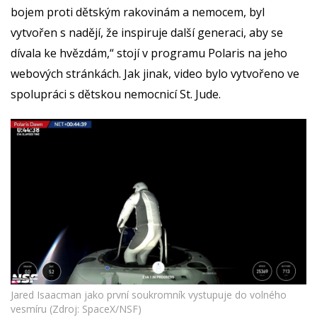
bojem proti dětským rakovinám a nemocem, byl
vytvořen s nadějí, že inspiruje další generaci, aby se
dívala ke hvězdám,“ stojí v programu Polaris na jeho
webových stránkách. Jak jinak, video bylo vytvořeno ve
spolupráci s dětskou nemocnicí St. Jude.
Jared Isaacman jako první soukromník vystupuje do volného
vesmíru (Zdroj: SpaceX/NSF)