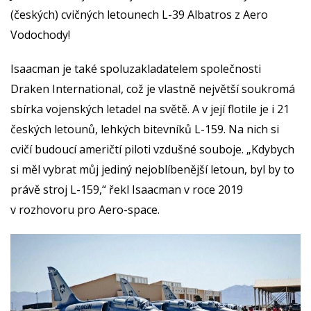
(českých) cvičných letounech L-39 Albatros z Aero
Vodochody!
Isaacman je také spoluzakladatelem společnosti
Draken International, což je vlastně největší soukromá
sbírka vojenských letadel na světě. A v její flotile je i 21
českých letounů, lehkých bitevníků L-159. Na nich si
cvičí budoucí američtí piloti vzdušné souboje. „Kdybych
si měl vybrat můj jediný nejoblíbenější letoun, byl by to
právě stroj L-159,“ řekl Isaacman v roce 2019
v rozhovoru pro Aero-space.