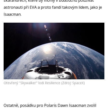
skafandrech, které by mohly v budoucnu používat
astronauti při EVA a proto fandí takovým lidem, jako je
Isaacman.
Otevřený "Skywalker" lodi Resilience (Zdroj: SpaceX)
Ostatně, posádku pro Polaris Dawn Isaacman zvolil