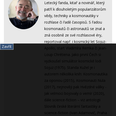
Letecký fanda, kitař a novinář, který
patří k dlouholetým popularizátorům
vědy, techniky a kosmonautiky v
rozhlase či řadě časopisů. S řadou
kosmonautů či astronautů se znal a
zná osobně ze své rozhlasové éry,
reportoval např. i kosmický let Sojuz-
Zavřít
Apollo, start Vladimíra Remka či Jean-
Loup Chrétiena. Jako první Čech si
vyzkoušel simulátor kosmické lodi
Sojuz (1975). Standa Kužel je i
autorem několika knih: Kosmonautika
za oponou (2015), Kosmonauti Nula
(2017), nejnověji pak Hvězdné války -
Jak velmoci bojovaly o vemír (2020),
dále science-fiction – viz antologii
Slovník české literární fantastiky a
science-fiction (Ivan Adamovič, Praha