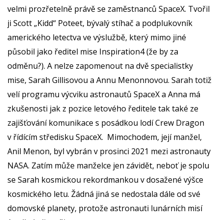
velmi prozřetelně právě se zaměstnanců SpaceX. Tvořil
ji Scott „Kidd“ Poteet, bývalý stíhač a podplukovník
amerického letectva ve výslužbě, který mimo jiné
působil jako ředitel mise Inspiration4 (že by za
odměnu?). A nelze zapomenout na dvě specialistky
mise, Sarah Gillisovou a Annu Menonnovou. Sarah totiž
velí programu výcviku astronautů SpaceX a Anna má
zkušenosti jak z pozice letového ředitele tak také ze
zajišťování komunikace s posádkou lodí Crew Dragon
v řídícím středisku SpaceX. Mimochodem, její manžel,
Anil Menon, byl vybrán v prosinci 2021 mezi astronauty
NASA. Zatím může manželce jen závidět, neboť je spolu
se Sarah kosmickou rekordmankou v dosažené výšce
kosmického letu. Žádná jiná se nedostala dále od své
domovské planety, protože astronauti lunárních misí