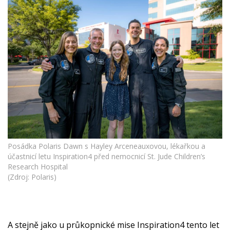
Posádka Polaris Dawn s Hayley Arceneauxovou, lékařkou a
účastnicí letu Inspiration4 před nemocnicí St. Jude Children’s
Research Hospital
(Zdroj: Polaris)
A stejně jako u průkopnické mise Inspiration4 tento let