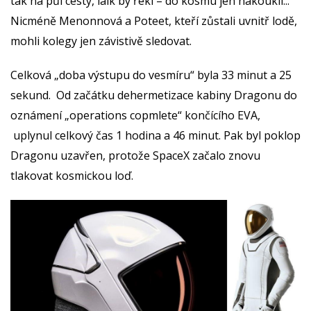
tak na půl cesty, laik by řekl – do kosmu jen nakoukli...
Nicméně Menonnová a Poteet, kteří zůstali uvnitř lodě,
mohli kolegy jen závistivě sledovat.
Celková „doba výstupu do vesmíru“ byla 33 minut a 25
sekund. Od začátku dehermetizace kabiny Dragonu do
oznámení „operations copmlete“ končícího EVA,
uplynul celkový čas 1 hodina a 46 minut. Pak byl poklop
Dragonu uzavřen, protože SpaceX začalo znovu
tlakovat kosmickou loď.