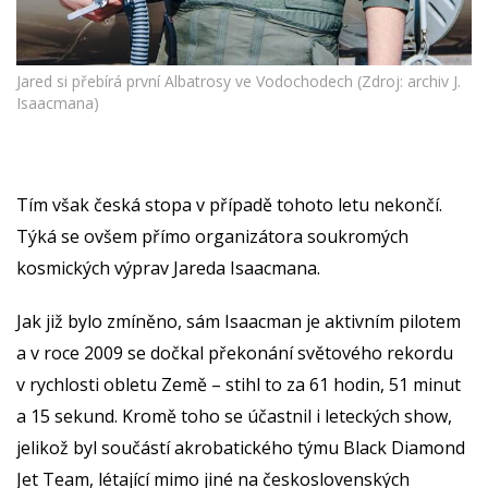
Jared si přebírá první Albatrosy ve Vodochodech (Zdroj: archiv J.
Isaacmana)
Tím však česká stopa v případě tohoto letu nekončí.
Týká se ovšem přímo organizátora soukromých
kosmických výprav Jareda Isaacmana.
Jak již bylo zmíněno, sám Isaacman je aktivním pilotem
a v roce 2009 se dočkal překonání světového rekordu
v rychlosti obletu Země – stihl to za 61 hodin, 51 minut
a 15 sekund. Kromě toho se účastnil i leteckých show,
jelikož byl součástí akrobatického týmu Black Diamond
Jet Team, létající mimo jiné na československých