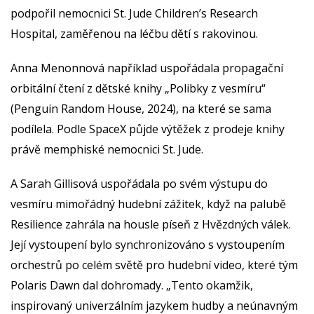
podpořil nemocnici St. Jude Children’s Research
Hospital, zaměřenou na léčbu dětí s rakovinou.
Anna Menonnová například uspořádala propagační
orbitální čtení z dětské knihy „Polibky z vesmíru“
(Penguin Random House, 2024), na které se sama
podílela. Podle SpaceX půjde výtěžek z prodeje knihy
právě memphiské nemocnici St. Jude.
A Sarah Gillisová uspořádala po svém výstupu do
vesmíru mimořádný hudební zážitek, když na palubě
Resilience zahrála na housle píseň z Hvězdných válek.
Její vystoupení bylo synchronizováno s vystoupením
orchestrů po celém světě pro hudební video, které tým
Polaris Dawn dal dohromady. „Tento okamžik,
inspirovaný univerzálním jazykem hudby a neúnavným