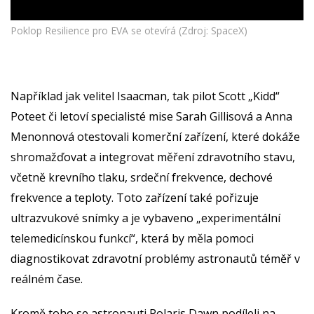
Poklop Resilience pro EVA se otevírá (Zdroj: SpaceX)
Například jak velitel Isaacman, tak pilot Scott „Kidd“
Poteet či letoví specialisté mise Sarah Gillisová a Anna
Menonnová otestovali komerční zařízení, které dokáže
shromažďovat a integrovat měření zdravotního stavu,
včetně krevního tlaku, srdeční frekvence, dechové
frekvence a teploty. Toto zařízení také pořizuje
ultrazvukové snímky a je vybaveno „experimentální
telemedicínskou funkcí“, která by měla pomoci
diagnostikovat zdravotní problémy astronautů téměř v
reálném čase.
Kromě toho se astronauti Polaris Dawn podíleli na