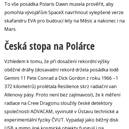
To vše posádka Polaris Dawn musela prověřit, aby
pomohla vývojářům SpaceX navrhnout vylepšené verze
skafandru EVA pro budoucí lety na Měsíc a nakonec i na
Mars.
Česká stopa na Polárce
Vzhledem k tomu, že při dosažení rekordní výšky
oběžné dráhy (dosavadní rekord držela posádka lodě
Gemini 11 Pete Conrad a Dick Gordon z roku 1966 –1
372 kilometrů) prolétala Resilience skrz radiační van
Allenovy pásy. Proto není bez zajímavosti, že k měření
radiace na Crew Dragonu sloužily české detektory
společnosti ADVACAM, vyvinuté v Ústavu technické a
experimentální fyziky ČVUT. Vypadají jako běžný disk
USB a mimo jiné kosmické objekty fungují i na