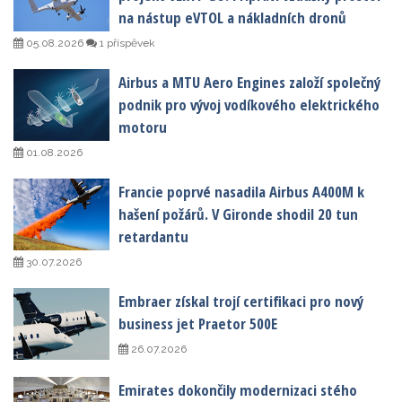
na nástup eVTOL a nákladních dronů
05.08.2026
1 příspěvek
Airbus a MTU Aero Engines založí společný
podnik pro vývoj vodíkového elektrického
motoru
01.08.2026
Francie poprvé nasadila Airbus A400M k
hašení požárů. V Gironde shodil 20 tun
retardantu
30.07.2026
Embraer získal trojí certifikaci pro nový
business jet Praetor 500E
26.07.2026
Emirates dokončily modernizaci stého