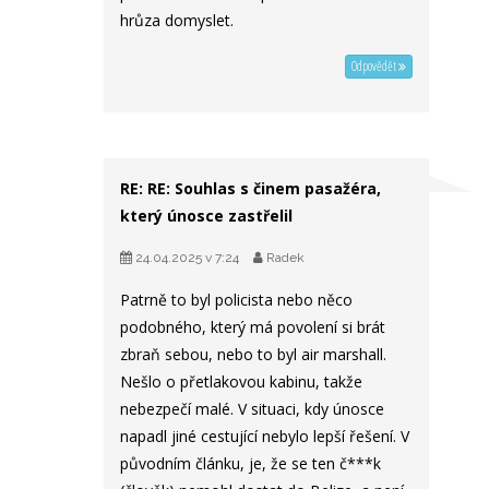
hrůza domyslet.
Odpovědět
RE: RE: Souhlas s činem pasažéra,
který únosce zastřelil
24.04.2025 v 7:24
Radek
Patrně to byl policista nebo něco
podobného, který má povolení si brát
zbraň sebou, nebo to byl air marshall.
Nešlo o přetlakovou kabinu, takže
nebezpečí malé. V situaci, kdy únosce
napadl jiné cestující nebylo lepší řešení. V
původním článku, je, že se ten č***k