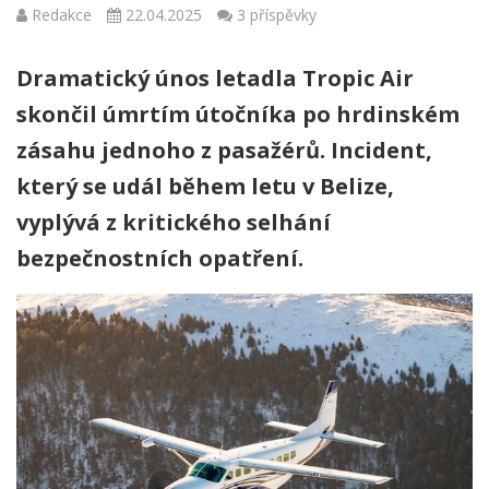
Redakce
22.04.2025
3 příspěvky
Dramatický únos letadla Tropic Air
skončil úmrtím útočníka po hrdinském
zásahu jednoho z pasažérů. Incident,
který se udál během letu v Belize,
vyplývá z kritického selhání
bezpečnostních opatření.