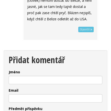
(člověk) nemohl dostat do Belize, a není
jasné, jak se tam tedy tajně dostal a
proč pak zase chtěl pryč. Blázen nejspíš,
když chtěl z Belize odletět až do USA.
Odpovědět
Přidat komentář
Jméno
Email
Předmět příspěvku