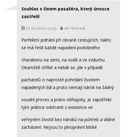
Souhlas s činem pasažéra, který únosce
zastřelil
22.04.2025 v 13:33
Jan Tauš kpt.
Perfektní jednání při obraně cestujících, takto
se má řešit každé napadení podobného
charakteru na zemi, na vodě a ve vzduchu.
Okamžitě střílet a nebát se. Jde v případě
pachatelů o naprosté pohrdání životem
napadených lidí a proto nemají nárok na žádný
soudní proces a právo obhajoby. Je zapotřebí
tyto jedince odstranit z existence ve
veřejném životě bez nároků na pohřeb a vlídné
zacházení. Nejsou to plnoprávní lidské