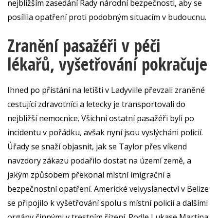
nejbližším zasedání Rady národní bezpečnosti, aby se
posílila opatření proti podobným situacím v budoucnu.
Zranění pasažéři v péči
lékařů, vyšetřování pokračuje
Ihned po přistání na letišti v Ladyville převzali zraněné
cestující zdravotníci a letecky je transportovali do
nejbližší nemocnice. Všichni ostatní pasažéři byli po
incidentu v pořádku, avšak nyní jsou vyslýcháni policií.
Úřady se snaží objasnit, jak se Taylor přes víkend
navzdory zákazu podařilo dostat na území země, a
jakým způsobem překonal místní imigrační a
bezpečnostní opatření. Americké velvyslanectví v Belize
se připojilo k vyšetřování spolu s místní policií a dalšími
orgány činnými v trestním řízení. Podle Lukase Martina,