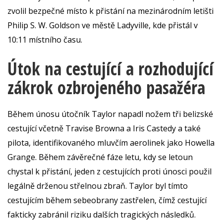
zvolil bezpečné místo k přistání na mezinárodním letišti
Philip S. W. Goldson ve městě Ladyville, kde přistál v
10:11 místního času.
Útok na cestující a rozhodující
zákrok ozbrojeného pasažéra
Během únosu útočník Taylor napadl nožem tři belizské
cestující včetně Travise Browna a Iris Castedy a také
pilota, identifikovaného mluvčím aerolinek jako Howella
Grange. Během závěrečné fáze letu, kdy se letoun
chystal k přistání, jeden z cestujících proti únosci použil
legálně drženou střelnou zbraň. Taylor byl tímto
cestujícím během sebeobrany zastřelen, čímž cestující
fakticky zabránil riziku dalších tragických následků.