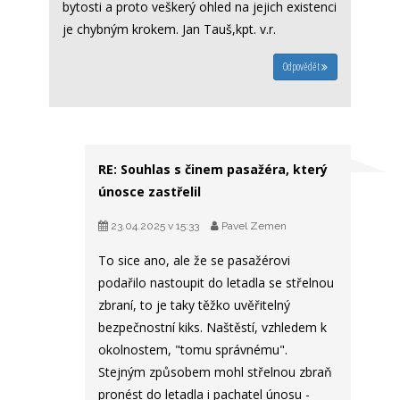
bytosti a proto veškerý ohled na jejich existenci
je chybným krokem. Jan Tauš,kpt. v.r.
Odpovědět
RE: Souhlas s činem pasažéra, který
únosce zastřelil
23.04.2025 v 15:33
Pavel Zemen
To sice ano, ale že se pasažérovi
podařilo nastoupit do letadla se střelnou
zbraní, to je taky těžko uvěřitelný
bezpečnostní kiks. Naštěstí, vzhledem k
okolnostem, "tomu správnému".
Stejným způsobem mohl střelnou zbraň
pronést do letadla i pachatel únosu -