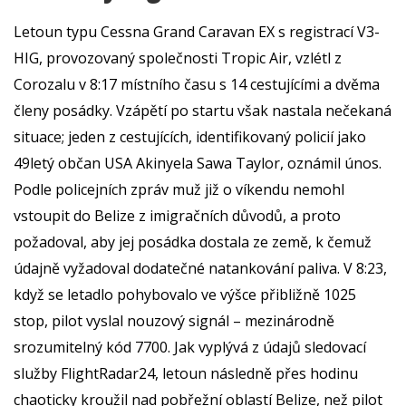
Letoun typu Cessna Grand Caravan EX s registrací V3-
HIG, provozovaný společnosti Tropic Air, vzlétl z
Corozalu v 8:17 místního času s 14 cestujícími a dvěma
členy posádky. Vzápětí po startu však nastala nečekaná
situace; jeden z cestujících, identifikovaný policií jako
49letý občan USA Akinyela Sawa Taylor, oznámil únos.
Podle policejních zpráv muž již o víkendu nemohl
vstoupit do Belize z imigračních důvodů, a proto
požadoval, aby jej posádka dostala ze země, k čemuž
údajně vyžadoval dodatečné natankování paliva. V 8:23,
když se letadlo pohybovalo ve výšce přibližně 1025
stop, pilot vyslal nouzový signál – mezinárodně
srozumitelný kód 7700. Jak vyplývá z údajů sledovací
služby FlightRadar24, letoun následně přes hodinu
chaoticky kroužil nad pobřežní oblastí Belize, než pilot