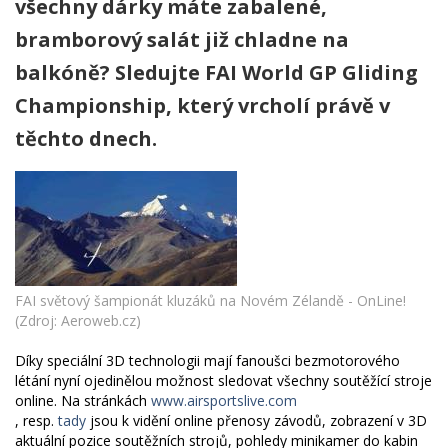
všechny dárky máte zabalené,
bramborový salát již chladne na
balkóně? Sledujte FAI World GP Gliding
Championship, který vrcholí právě v
těchto dnech.
FAI světový šampionát kluzáků na Novém Zélandě - OnLine!
(Zdroj: Aeroweb.cz)
Díky speciální 3D technologii mají fanoušci bezmotorového
létání nyní ojedinělou možnost sledovat všechny soutěžící stroje
online. Na stránkách
www.airsportslive.com
, resp.
tady
jsou k vidění online přenosy závodů, zobrazení v 3D
aktuální pozice soutěžních strojů, pohledy minikamer do kabin