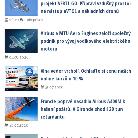
projekt VERTI-GO. Připraví vzdušný prostor
na nástup eVTOL a nákladních dronů
Včera
1 příspěvek
Airbus a MTU Aero Engines založí společný
podnik pro vývoj vodíkového elektrického
motoru
01.08.2026
Vlna veder vrcholí. Ochlaďte si cenu našich
online kurzů o 10 %
31.07.2026
Francie poprvé nasadila Airbus A400M k
hašení požárů. V Gironde shodil 20 tun
retardantu
30.07.2026