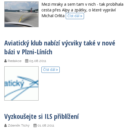
Mezi mraky a sem tam v nich - tak probíhala
cesta přes Alpy a zpátky, o které vypráví
Michal Orlita
Číst dál
Aviatický klub nabízí výcviky také v nové
bázi v Plzni-Líních
Redakce
05.08.2011
Číst dál
Vyzkoušejte si ILS přiblížení
Zdeněk Tichý
01.08.2011