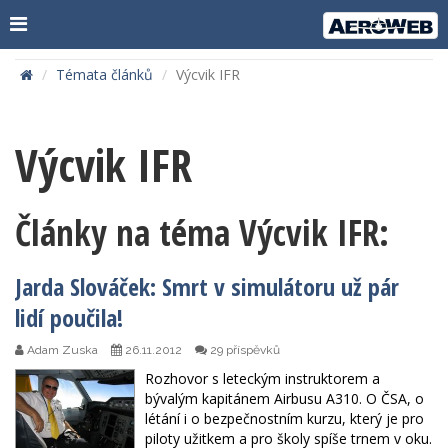
Témata článků
Výcvik IFR
Výcvik IFR
Články na téma Výcvik IFR:
Jarda Slováček: Smrt v simulátoru už pár
lidí poučila!
Adam Zuska
26.11.2012
29 příspěvků
Rozhovor s leteckým instruktorem a
bývalým kapitánem Airbusu A310. O ČSA, o
létání i o bezpečnostním kurzu, který je pro
piloty užitkem a pro školy spíše trnem v oku.