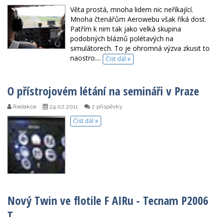
Věta prostá, mnoha lidem nic neříkající.
Mnoha čtenářům Aerowebu však říká dost.
Patřím k nim tak jako velká skupina
podobných bláznů polétavých na
simulátorech. To je ohromná výzva zkusit to
naostro....
Číst dál
O přístrojovém létání na semináři v Praze
Redakce
24.02.2011
2 příspěvky
Číst dál
Nový Twin ve flotile F AIRu - Tecnam P2006
T