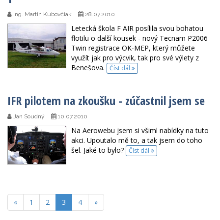
Ing. Martin Kubovčiak
28.07.2010
Letecká škola F AIR posílila svou bohatou
flotilu o další kousek - nový Tecnam P2006
Twin registrace OK-MEP, který můžete
využít jak pro výcvik, tak pro své výlety z
Benešova.
Číst dál
IFR pilotem na zkoušku - zúčastnil jsem se
Jan Soudný
10.07.2010
Na Aerowebu jsem si všiml nabídky na tuto
akci. Upoutalo mě to, a tak jsem do toho
šel. Jaké to bylo?
Číst dál
«
1
2
3
4
»