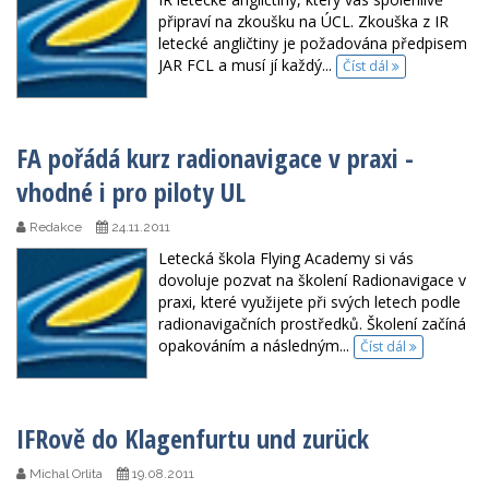
připraví na zkoušku na ÚCL. Zkouška z IR
letecké angličtiny je požadována předpisem
JAR FCL a musí jí každý...
Číst dál
FA pořádá kurz radionavigace v praxi -
vhodné i pro piloty UL
Redakce
24.11.2011
Letecká škola Flying Academy si vás
dovoluje pozvat na školení Radionavigace v
praxi, které využijete při svých letech podle
radionavigačních prostředků. Školení začíná
opakováním a následným...
Číst dál
IFRově do Klagenfurtu und zurück
Michal Orlita
19.08.2011