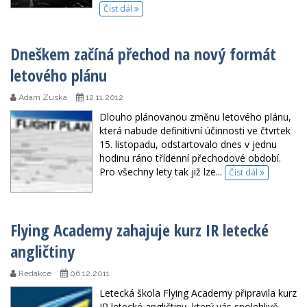
Číst dál
Dneškem začíná přechod na nový formát
letového plánu
Adam Zuska
12.11.2012
Dlouho plánovanou změnu letového plánu,
která nabude definitivní účinnosti ve čtvrtek
15. listopadu, odstartovalo dnes v jednu
hodinu ráno třídenní přechodové období.
Pro všechny lety tak již lze...
Číst dál
Flying Academy zahajuje kurz IR letecké
angličtiny
Redakce
06.12.2011
Letecká škola Flying Academy připravila kurz
IR letecké angličtiny, který vás spolehlivě