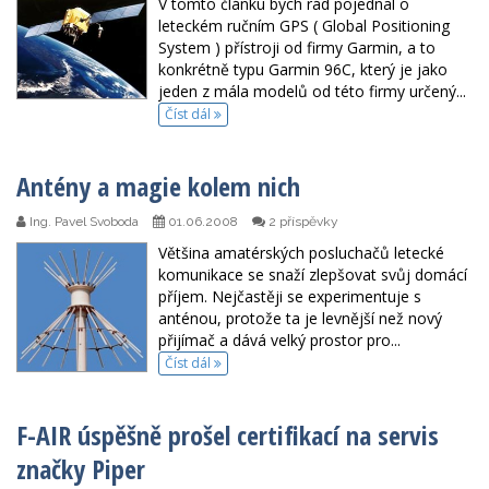
V tomto článku bych rád pojednal o
leteckém ručním GPS ( Global Positioning
System ) přístroji od firmy Garmin, a to
konkrétně typu Garmin 96C, který je jako
jeden z mála modelů od této firmy určený...
Číst dál
Antény a magie kolem nich
Ing. Pavel Svoboda
01.06.2008
2 příspěvky
Většina amatérských posluchačů letecké
komunikace se snaží zlepšovat svůj domácí
příjem. Nejčastěji se experimentuje s
anténou, protože ta je levnější než nový
přijímač a dává velký prostor pro...
Číst dál
F-AIR úspěšně prošel certifikací na servis
značky Piper