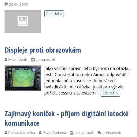
22.05.2008
Číst dál
Displeje proti obrazovkám
Milan Vacík
30.04.2008
Jako všichni správní letci bychom na otázku,
jestli Constellation nebo Airbus odpověděli
jednohlasně a zasnili se do burácení
hvězdicáků . Ale otázka, jestli pro výcvik
pořídit cessnu s televizemi...
Číst dál
Zajímavý koníček - příjem digitální letecké
komunikace
Radek Kletečka
Pavel Svoboda
07.03.2008
1 příspěvek