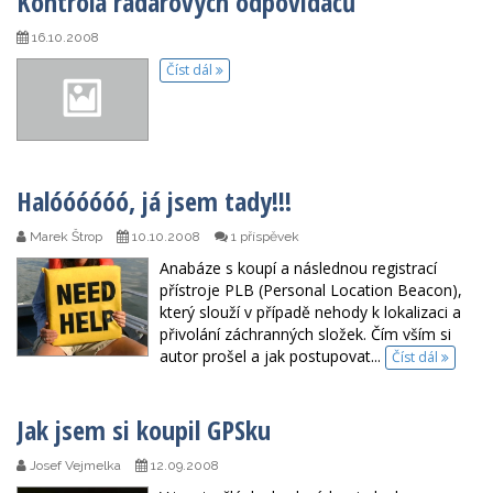
Kontrola radarových odpovídačů
16.10.2008
Číst dál
Halóóóóóó, já jsem tady!!!
Marek Štrop
10.10.2008
1 příspěvek
Anabáze s koupí a následnou registrací
přístroje PLB (Personal Location Beacon),
který slouží v případě nehody k lokalizaci a
přivolání záchranných složek. Čím vším si
autor prošel a jak postupovat...
Číst dál
Jak jsem si koupil GPSku
Josef Vejmelka
12.09.2008