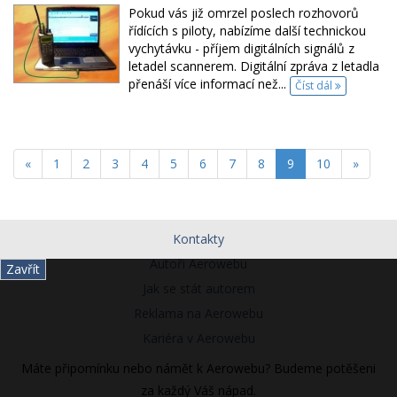
Pokud vás již omrzel poslech rozhovorů
řídících s piloty, nabízíme další technickou
vychytávku - příjem digitálních signálů z
letadel scannerem. Digitální zpráva z letadla
přenáší více informací než...
Číst dál
«
1
2
3
4
5
6
7
8
9
10
»
Kontakty
Autoři Aerowebu
Zavřít
Jak se stát autorem
Reklama na Aerowebu
Kariéra v Aerowebu
Máte připomínku nebo námět k Aerowebu? Budeme potěšeni
za každý Váš nápad.