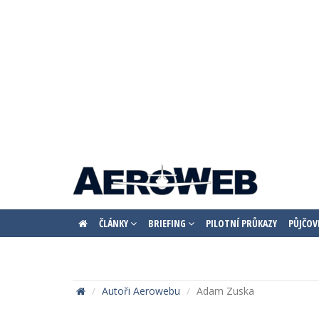
ČLÁNKY
BRIEFING
PILOTNÍ PRŮKAZY
PŮJČOV
Autoři Aerowebu
Adam Zuska