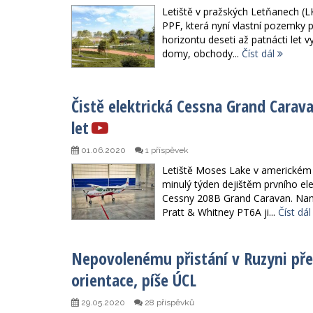
Letiště v pražských Letňanech (L
PPF, která nyní vlastní pozemky p
horizontu deseti až patnácti let 
domy, obchody...
Číst dál
Čistě elektrická Cessna Grand Carav
let
01.06.2020
1 příspěvek
Letiště Moses Lake v americkém 
minulý týden dejištěm prvního ele
Cessny 208B Grand Caravan. Na
Pratt & Whitney PT6A ji...
Číst dá
Nepovolenému přistání v Ruzyni pře
orientace, píše ÚCL
29.05.2020
28 příspěvků