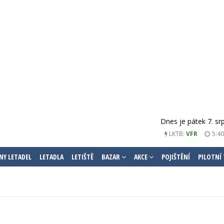
Dnes je pátek 7. sr
LKTB:
VFR
5:40
NY LETADEL
LETADLA
LETIŠTĚ
BAZAR
AKCE
POJIŠTĚNÍ
PILOTNÍ