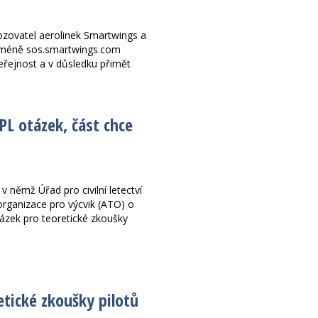
zovatel aerolinek Smartwings a
oméně sos.smartwings.com
veřejnost a v důsledku přimět
PL otázek, část chce
 němž Úřad pro civilní letectví
rganizace pro výcvik (ATO) o
tázek pro teoretické zkoušky
etické zkoušky pilotů