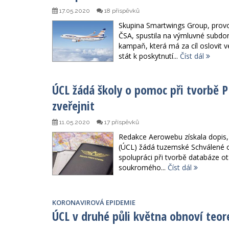
17.05.2020
18 příspěvků
Skupina Smartwings Group, provo
ČSA, spustila na výmluvné subd
kampaň, která má za cíl oslovit 
stát k poskytnutí...
Číst dál
ÚCL žádá školy o pomoc při tvorbě P
zveřejnit
11.05.2020
17 příspěvků
Redakce Aerowebu získala dopis, v
(ÚCL) žádá tuzemské Schválené o
spolupráci při tvorbě databáze o
soukromého...
Číst dál
KORONAVIROVÁ EPIDEMIE
ÚCL v druhé půli května obnoví teor