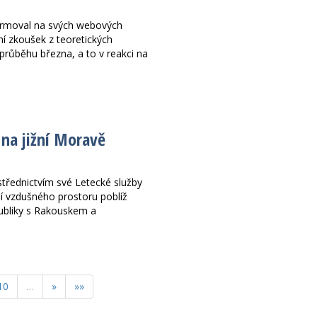
nformoval na svých webových
 zkoušek z teoretických
 průběhu března, a to v reakci na
 na jižní Moravě
střednictvím své Letecké služby
 vzdušného prostoru poblíž
ubliky s Rakouskem a
10
…
»
»»