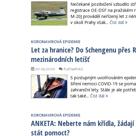
Nečekané pozdvižení vzbudilo stř
registrace OE-DSF na pražském r
M-20J prováděl neřízený let z ně
v okolí Prahy však...
Číst dál
KORONAVIROVÁ EPIDEMIE
Let za hranice? Do Schengenu přes R
mezinárodních letišť
20.05.2020
6 příspěvků
S postupným uvolňováním epidemi
šíření nemoci COVID-19 se pomal
zahraniční lety. Stále je ale potř
tak také...
Číst dál
KORONAVIROVÁ EPIDEMIE
ANKETA: Neberte nám křídla, žádají
stát pomoct?