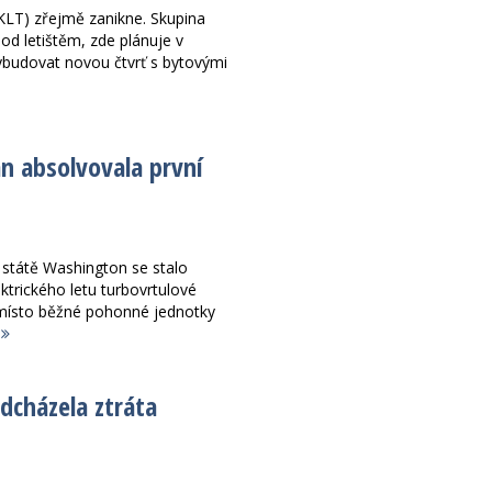
KLT) zřejmě zanikne. Skupina
od letištěm, zde plánuje v
vybudovat novou čtvrť s bytovými
an absolvovala první
státě Washington se stalo
ktrického letu turbovrtulové
místo běžné pohonné jednotky
l
dcházela ztráta