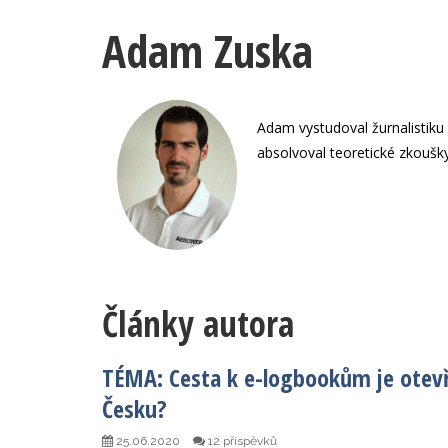
Adam Zuska
Adam vystudoval žurnalistiku a
absolvoval teoretické zkoušk
Články autora
TÉMA: Cesta k e-logbookům je otevř
Česku?
25.06.2020
12 příspěvků