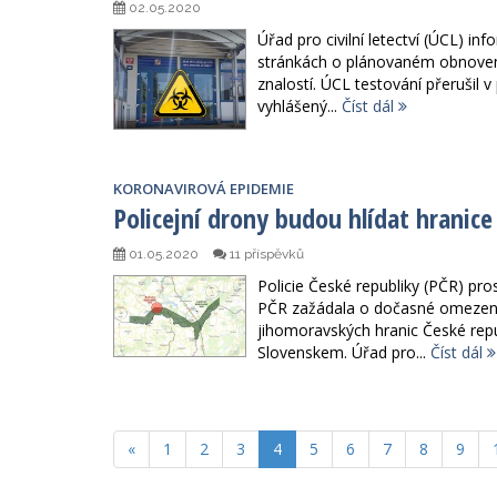
02.05.2020
Úřad pro civilní letectví (ÚCL) i
stránkách o plánovaném obnovení
znalostí. ÚCL testování přerušil v
vyhlášený...
Číst dál
KORONAVIROVÁ EPIDEMIE
Policejní drony budou hlídat hranice
01.05.2020
11 příspěvků
Policie České republiky (PČR) pro
PČR zažádala o dočasné omezení
jihomoravských hranic České rep
Slovenskem. Úřad pro...
Číst dál
«
1
2
3
4
5
6
7
8
9