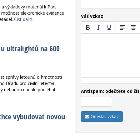
a výkladový materiál k Part
í možnost elektronické evidence
Váš vzkaz
letadel.
Číst dál
 ultralightů na 600
ost správy letounů o hmotnosti
o Úřadu pro civilní letectví
ouny nebudou nadále podléhat
Antispam: odečtěte od čís
 chce vybudovat novou
Odeslat vzkaz