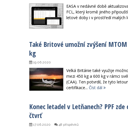
EASA v nedávné době aktualizoval
FCL, který kromě jiného připoušt
letové doby i v prostředí malých 
Také Britové umožní zvýšení MTOM u
kg
19.06.2020
Velká Británie také využije možn
mezi 450 kg a 600 kg v rámci svéh
(CAA). Ten potvrdil, že tyto let
certifikace...
Číst dál
Konec letadel v Letňanech? PPF zde
čtvrť
17.06.2020
48 příspěvků