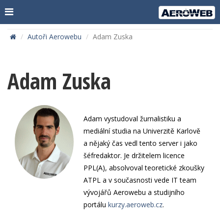
Autoři Aerowebu
Adam Zuska
Adam Zuska
Adam vystudoval žurnalistiku a
mediální studia na Univerzitě Karlově
a nějaký čas vedl tento server i jako
šéfredaktor. Je držitelem licence
PPL(A), absolvoval teoretické zkoušky
ATPL a v současnosti vede IT team
vývojářů Aerowebu a studijního
portálu
kurzy.aeroweb.cz
.