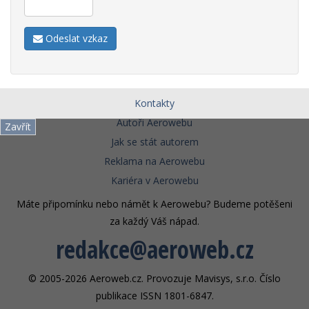
Odeslat vzkaz
Kontakty
Autoři Aerowebu
Zavřít
Jak se stát autorem
Reklama na Aerowebu
Kariéra v Aerowebu
Máte připomínku nebo námět k Aerowebu? Budeme potěšeni
za každý Váš nápad.
redakce@aeroweb.cz
© 2005-2026 Aeroweb.cz. Provozuje Mavisys, s.r.o. Číslo
publikace ISSN 1801-6847.