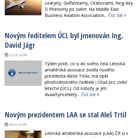
Learjety, Gulfstreamy, Citationami, King Airy
či Phenomy po svém. Na Middle East
Business Aviation Association...
Číst dál
Novým ředitelem ÚCL byl jmenován Ing.
David Jágr
03.12.2018
Týden poté, co si do svého čela Letecká
amatérská asociace zvolila nového
prezidenta Aleše Trtila, má opět
plnohodnotného ředitele i Úřad pro civilní
letectví (ÚCL). Od soboty je jím
dvaačtyřicetiletý...
Číst dál
Novým prezidentem LAA se stal Aleš Trtil
26.11.2018
Letecká amatérská asociace (LAA) ČR si v