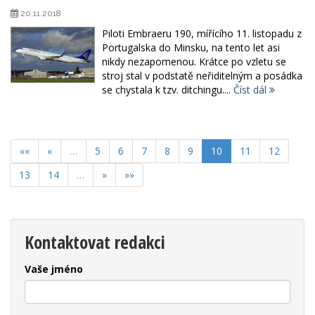
20.11.2018
Piloti Embraeru 190, mířícího 11. listopadu z
Portugalska do Minsku, na tento let asi
nikdy nezapomenou. Krátce po vzletu se
stroj stal v podstatě neřiditelným a posádka
se chystala k tzv. ditchingu....
Číst dál
««
«
…
5
6
7
8
9
10
11
12
13
14
…
»
»»
Kontaktovat redakci
Vaše jméno