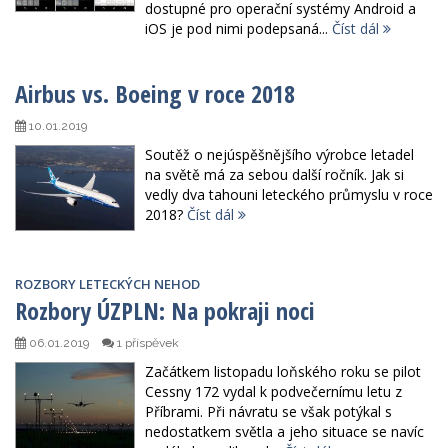
dostupné pro operační systémy Android a
iOS je pod nimi podepsaná...
Číst dál
Airbus vs. Boeing v roce 2018
10.01.2019
Soutěž o nejúspěšnějšího výrobce letadel
na světě má za sebou další ročník. Jak si
vedly dva tahouni leteckého průmyslu v roce
2018?
Číst dál
ROZBORY LETECKÝCH NEHOD
Rozbory ÚZPLN: Na pokraji noci
06.01.2019
1 příspěvek
Začátkem listopadu loňského roku se pilot
Cessny 172 vydal k podvečernímu letu z
Příbrami. Při návratu se však potýkal s
nedostatkem světla a jeho situace se navíc