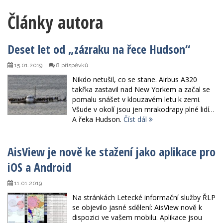
Články autora
Deset let od „zázraku na řece Hudson“
15.01.2019
8 příspěvků
Nikdo netušil, co se stane. Airbus A320
takřka zastavil nad New Yorkem a začal se
pomalu snášet v klouzavém letu k zemi.
Všude v okolí jsou jen mrakodrapy plné lidí…
A řeka Hudson.
Číst dál
AisView je nově ke stažení jako aplikace pro
iOS a Android
11.01.2019
Na stránkách Letecké informační služby ŘLP
se objevilo jasné sdělení: AisView nově k
dispozici ve vašem mobilu. Aplikace jsou