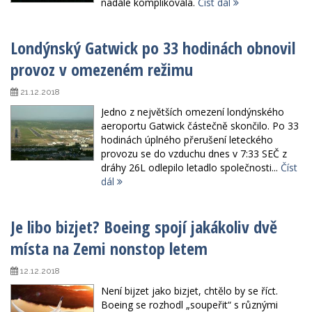
nadále komplikovala.
Číst dál
Londýnský Gatwick po 33 hodinách obnovil
provoz v omezeném režimu
21.12.2018
Jedno z největších omezení londýnského
aeroportu Gatwick částečně skončilo. Po 33
hodinách úplného přerušení leteckého
provozu se do vzduchu dnes v 7:33 SEČ z
dráhy 26L odlepilo letadlo společnosti...
Číst
dál
Je libo bizjet? Boeing spojí jakákoliv dvě
místa na Zemi nonstop letem
12.12.2018
Není bijzet jako bizjet, chtělo by se říct.
Boeing se rozhodl „soupeřit“ s různými