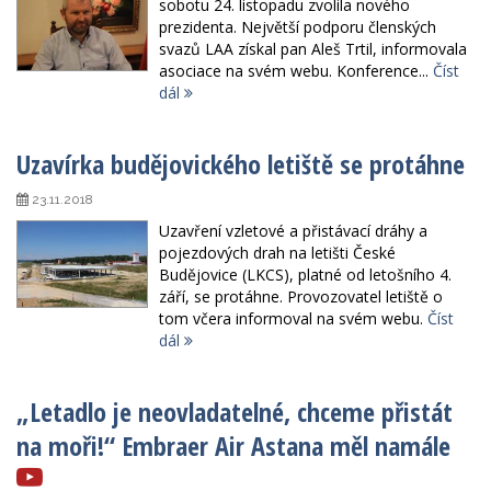
sobotu 24. listopadu zvolila nového
prezidenta. Největší podporu členských
svazů LAA získal pan Aleš Trtil, informovala
asociace na svém webu. Konference...
Číst
dál
Uzavírka budějovického letiště se protáhne
23.11.2018
Uzavření vzletové a přistávací dráhy a
pojezdových drah na letišti České
Budějovice (LKCS), platné od letošního 4.
září, se protáhne. Provozovatel letiště o
tom včera informoval na svém webu.
Číst
dál
„Letadlo je neovladatelné, chceme přistát
na moři!“ Embraer Air Astana měl namále