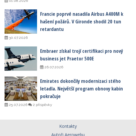
01.08.2026
Francie poprvé nasadila Airbus A400M k
hašení požárů. V Gironde shodil 20 tun
retardantu
30.07.2026
Embraer získal trojí certifikaci pro nový
business jet Praetor 500E
26.07.2026
Emirates dokončily modernizaci stého
letadla. Největší program obnovy kabin
pokračuje
25.07.2026
2 příspěvky
Kontakty
Autoři Aerowebu