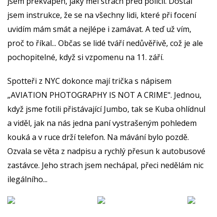
jsem překvapen, jaký měl strach před policií. Dostal
jsem instrukce, že se na všechny lidi, které při focení
uvidím mám smát a nejlépe i zamávat. A teď už vím,
proč to říkal... Občas se lidé tváří nedůvěřivě, což je ale
pochopitelné, když si vzpomenu na 11. září.
Spotteři z NYC dokonce mají trička s nápisem
„AVIATION PHOTOGRAPHY IS NOT A CRIME". Jednou,
když jsme fotili přistávající Jumbo, tak se Kuba ohlídnul
a viděl, jak na nás jedna paní vystrašeným pohledem
kouká a v ruce drží telefon. Na mávání bylo pozdě.
Ozvala se věta z nadpisu a rychlý přesun k autobusové
zastávce. Jeho strach jsem nechápal, přeci nedělám nic
ilegálního...