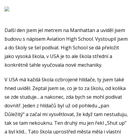
Další den jsem jel metrem na Manhattan a uviděl jsem
budovu s nápisem Aviation High School. Vystoupil jsem
a do školy se šel podívat. High School se dá přeložit
jako vysoká škola, v USA je to ale škola střední a
konkrétně tahle vyučovala nové mechaniky.
V USA má každá škola ozbrojené hlídače, ty jsem také
hned uviděl. Zeptal jsem se, co je to za školu, od kolika
se zde studuje... a nakonec, zda bych se mohl podívat
dovnitř. Jeden z hlídačů byl už od pohledu „pan
Důležitý" a začal mi vysvětlovat, že když tam nestuduju,
tak se tam nekouknu. Ten druhý mu jen řekl „Shut up"
a byl klid... Tato škola uprostřed města měla i vlastní