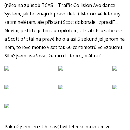
(něco na způsob TCAS – Traffic Collision Avoidance
System, jak ho znají dopravní letci). Motorové letouny
zatím nelétám, ale přistání Scott dokonale „zprasil"...
Nevím, jestli to je tím autopilotem, ale vítr foukal v ose
a Scott přistál na pravé kolo a asi 5 sekund jel jenom na
něm, to levé mohlo viset tak 60 centimetrů ve vzduchu.
Silně jsem uvažoval, že mu do toho „hrábnu".
Pak už jsem jen stihl navštívit letecké muzeum ve