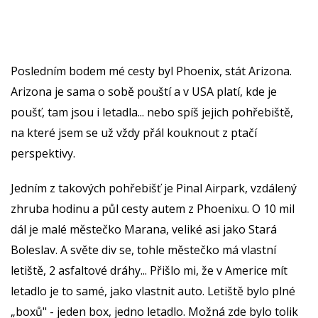
Posledním bodem mé cesty byl Phoenix, stát Arizona.
Arizona je sama o sobě pouští a v USA platí, kde je
poušť, tam jsou i letadla... nebo spíš jejich pohřebiště,
na které jsem se už vždy přál kouknout z ptačí
perspektivy.
Jedním z takových pohřebišť je Pinal Airpark, vzdálený
zhruba hodinu a půl cesty autem z Phoenixu. O 10 mil
dál je malé městečko Marana, veliké asi jako Stará
Boleslav. A světe div se, tohle městečko má vlastní
letiště, 2 asfaltové dráhy... Přišlo mi, že v Americe mít
letadlo je to samé, jako vlastnit auto. Letiště bylo plné
„boxů" - jeden box, jedno letadlo. Možná zde bylo tolik