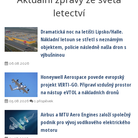
letectví
Dramatická noc na letišti Lipsko/Halle.
Nákladní letoun se střetl s neznámým
objektem, policie následně našla dron s
výbušninou
06.08.2026
Honeywell Aerospace povede evropský
projekt VERTI-GO. Připraví vzdušný prostor
na nástup eVTOL a nákladních dronů
05.08.2026
1 příspěvek
Airbus a MTU Aero Engines založí společný
podnik pro vývoj vodíkového elektrického
motoru