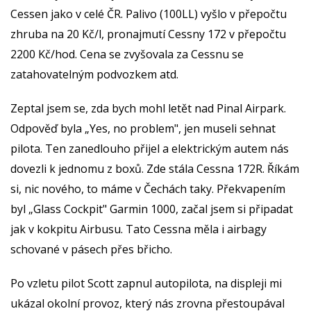
Cessen jako v celé ČR. Palivo (100LL) vyšlo v přepočtu
zhruba na 20 Kč/l, pronajmutí Cessny 172 v přepočtu
2200 Kč/hod. Cena se zvyšovala za Cessnu se
zatahovatelným podvozkem atd.
Zeptal jsem se, zda bych mohl letět nad Pinal Airpark.
Odpověď byla „Yes, no problem", jen museli sehnat
pilota. Ten zanedlouho přijel a elektrickým autem nás
dovezli k jednomu z boxů. Zde stála Cessna 172R. Říkám
si, nic nového, to máme v Čechách taky. Překvapením
byl „Glass Cockpit" Garmin 1000, začal jsem si připadat
jak v kokpitu Airbusu. Tato Cessna měla i airbagy
schované v pásech přes břicho.
Po vzletu pilot Scott zapnul autopilota, na displeji mi
ukázal okolní provoz, který nás zrovna přestoupával