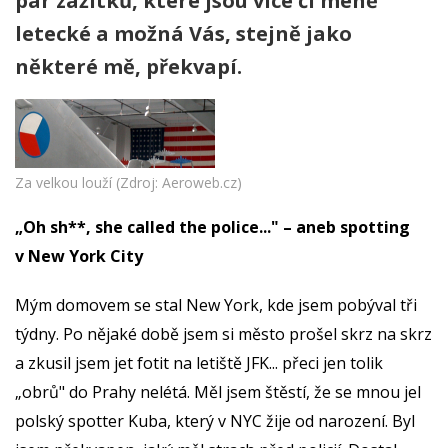
pár zážitků, které jsou více či méně
letecké a možná Vás, stejně jako
některé mě, překvapí.
Za velkou louží (Zdroj: Aeroweb.cz)
„Oh sh**, she called the police..." – aneb spotting
v New York City
Mým domovem se stal New York, kde jsem pobýval tři
týdny. Po nějaké době jsem si město prošel skrz na skrz
a zkusil jsem jet fotit na letiště JFK... přeci jen tolik
„obrů" do Prahy nelétá. Měl jsem štěstí, že se mnou jel
polský spotter Kuba, který v NYC žije od narození. Byl