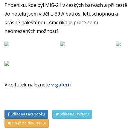
Phoenixu, kde byl MiG-21 v českých barvách a při cestě
do hotelu jsem viděl L-39 Albatros, letuschopnou a
krásně naleštěnou. Amerika je přece zemí
neomezených možností...
Více fotek naleznete
v galerii
Sdílet na Facebooku
Sdílet na Twitteru
Přejít do diskuse (0)