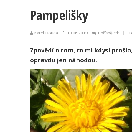
Pampelišky
Karel Douda
10.06.2019
1 příspěvek
Te
Zpovědí o tom, co mi kdysi prošlo
opravdu jen náhodou.