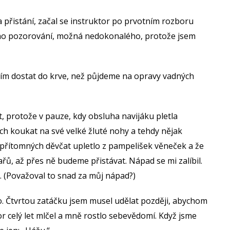
a přistání, začal se instruktor po prvotním rozboru
mého pozorování, možná nedokonalého, protože jsem
sím dostat do krve, než půjdeme na opravy vadných
, protože v pauze, kdy obsluha navijáku pletla
ích koukat na své velké žluté nohy a tehdy nějak
 přítomných děvčat upletlo z pampelišek věneček a že
ů, až přes ně budeme přistávat. Nápad se mi zalíbil.
t. (Považoval to snad za můj nápad?)
šlo. Čtvrtou zatáčku jsem musel udělat později, abychom
tor celý let mlčel a mně rostlo sebevědomí. Když jsme