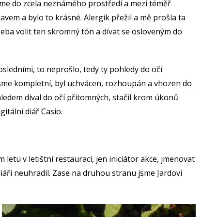
 jsme do zcela neznámého prostředí a mezi téměř
vem a bylo to krásné. Alergik přežil a mě prošla ta
 třeba volit ten skromný tón a dívat se osloveným do
osledními, to neprošlo, tedy ty pohledy do očí
 jsme kompletní, byl uchvácen, rozhoupán a vhozen do
hledem díval do očí přítomných, stačil krom úkonů
itální diář Casio.
etu v letištní restauraci, jen iniciátor akce, jmenovat
iáři neuhradil. Zase na druhou stranu jsme Jardovi