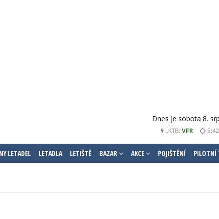
Dnes je sobota 8. sr
5:42
LKTB:
VFR
NY LETADEL
LETADLA
LETIŠTĚ
BAZAR
AKCE
POJIŠTĚNÍ
PILOTNÍ