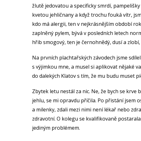
žlutě jedovatou a specificky smrdí, pampelišky 
kvetou jehličnany a když trochu fouká vítr, jsm
kdo má alergii, ten v nejkrásnějším období ro
zaplněný pylem, bývá v posledních letech nor
hřib smogový, ten je černohnědý, dusí a zlobí
Na prvních plachtařských závodech jsme sdílel
s výjimkou mne, a musel si aplikovat nějaké vak
do dalekých Klatov s tím, že mu budu muset píc
Zbytek letu nestál za nic. Ne, že bych se krve
jehlu, se mi opravdu příčila. Po přistání jsem 
a milenky, zdali mezi nimi není lékař nebo zdr
zdravotní. O kolegu se kvalifikovaně postarala
jediným problémem.