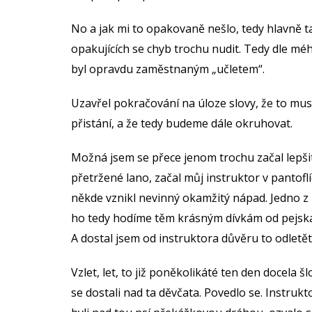
No a jak mi to opakovaně nešlo, tedy hlavně t
opakujících se chyb trochu nudit. Tedy dle 
byl opravdu zaměstnaným „učletem“.
Uzavřel pokračování na úloze slovy, že to mu
přistání, a že tedy budeme dále okruhovat.
Možná jsem se přece jenom trochu začal lepšit
přetržené lano, začal můj instruktor v pantofl
někde vznikl nevinný okamžitý nápad. Jedno z
ho tedy hodíme těm krásným dívkám od pejskař
A dostal jsem od instruktora důvěru to odletě
Vzlet, let, to již poněkolikáté ten den docela 
se dostali nad ta děvčata. Povedlo se. Instruk