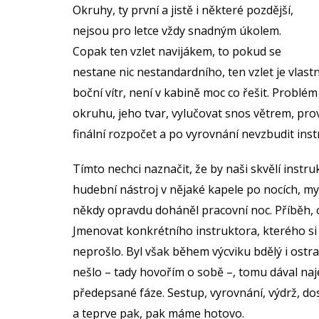
Okruhy, ty první a jistě i některé pozdější,
nejsou pro letce vždy snadným úkolem.
Copak ten vzlet navijákem, to pokud se
nestane nic nestandardního, ten vzlet je vlas
boční vítr, není v kabině moc co řešit. Problém
okruhu, jeho tvar, vylučovat snos větrem, prov
finální rozpočet a po vyrovnání nevzbudit i
Tímto nechci naznačit, že by naši skvělí instru
hudební nástroj v nějaké kapele po nocích, my j
někdy opravdu doháněl pracovní noc. Příběh, o
Jmenovat konkrétního instruktora, kterého si
neprošlo. Byl však během výcviku bdělý i ostra
nešlo – tady hovořím o sobě –, tomu dával naje
předepsané fáze. Sestup, vyrovnání, výdrž, dos
a teprve pak, pak máme hotovo.