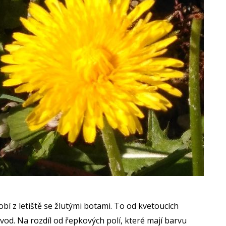
obí z letiště se žlutými botami. To od kvetoucích
ávod. Na rozdíl od řepkových polí, které mají barvu