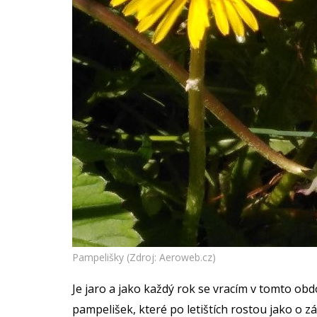
Pampelišky (Zdroj: Aeroweb.cz)
Je jaro a jako každý rok se vracím v tomto obd
pampelišek, které po letištích rostou jako o z