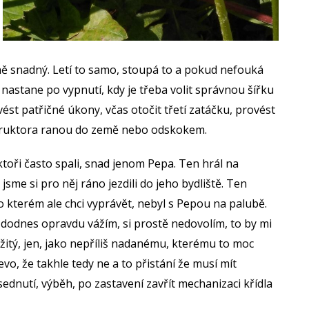
tně snadný. Letí to samo, stoupá to a pokud nefouká
 nastane po vypnutí, kdy je třeba volit správnou šířku
ést patřičné úkony, včas otočit třetí zatáčku, provést
nstruktora ranou do země nebo odskokem.
ktoři často spali, snad jenom Pepa. Ten hrál na
sme si pro něj ráno jezdili do jeho bydliště. Ten
 kterém ale chci vyprávět, nebyl s Pepou na palubě.
 dodnes opravdu vážím, si prostě nedovolím, to by mi
žitý, jen, jako nepříliš nadanému, kterému to moc
vo, že takhle tedy ne a to přistání že musí mít
ednutí, výběh, po zastavení zavřít mechanizaci křídla