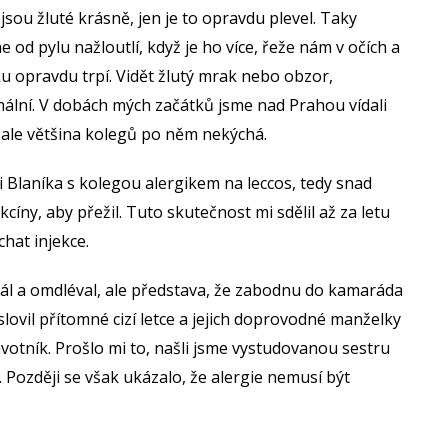
jsou žluté krásně, jen je to opravdu plevel. Taky
e od pylu nažloutlí, když je ho více, řeže nám v očích a
ku opravdu trpí. Vidět žlutý mrak nebo obzor,
mální. V dobách mých začátků jsme nad Prahou vídali
, ale většina kolegů po něm nekýchá.
i Blaníka s kolegou alergikem na leccos, tedy snad
cíny, aby přežil. Tuto skutečnost mi sdělil až za letu
hat injekce.
 bál a omdléval, ale představa, že zabodnu do kamaráda
oslovil přítomné cizí letce a jejich doprovodné manželky
avotník. Prošlo mi to, našli jsme vystudovanou sestru
. Později se však ukázalo, že alergie nemusí být