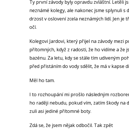
Ty první závody byly opravdu zvláštní. Letěli
neznámé kolegy, ale nakonec jsme splynuli s da
drzost v oslovení zcela neznámých lidí. Jen je
očí.
Kolegovi Jardovi, který přijel na závody mezi p
přítomných, když z radosti, že ho vidíme a že
bazénu. Za letu, kdy se stále tím udiveným po
před přistáním do vody sdělit, že má v kapse dig
Měl ho tam.
I to rozhoupání mi prošlo následným rozborem l
ho raději nebudu, pokud vím, zatím škody na d
zuli asi jediné přítomné boty.
Zdá se, že jsem nějak odbočil. Tak zpět