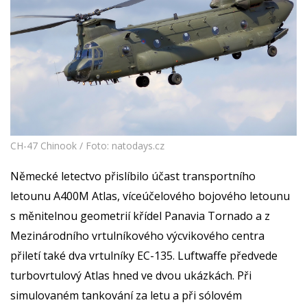
CH-47 Chinook / Foto: natodays.cz
Německé letectvo přislíbilo účast transportního
letounu A400M Atlas, víceúčelového bojového letounu
s měnitelnou geometrií křídel Panavia Tornado a z
Mezinárodního vrtulníkového výcvikového centra
přiletí také dva vrtulníky EC-135. Luftwaffe předvede
turbovrtulový Atlas hned ve dvou ukázkách. Při
simulovaném tankování za letu a při sólovém