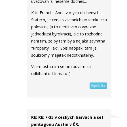
uvazovani si neseme dodnes...
K te Francii - Ano i v mych oblibenych
Statech, je cena stavebnich pozemku cca
polovicni, (a to nemluvim o vyrazne
jednoduzsi byrokracii), ale to rozhodne
neni tim, ze by tam byla nejaka zavratna
"Property Tax". Spis naopak, tam je
soukromy majetek nedotknutelny...
Vsem ostatnim se omlouvam za
odbihani od tematu :)
Odpovědět
RE: RE: F-35 v českých barvách a šéf
pentagonu Austin v ČR.