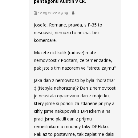
pentagonu Austin v ČR.
12.09.2022 v 9:09
Josefe, Romane, pravda, s F-35 to
nesouvisi, nemuzu to nechat bez
komentare.
Muzete rict kolik (radove) mate
nemovitosti? Pocitam, ze temer zadne,
pak jste s tim nazorem ve "stretu zajmu"
Jaka dan z nemovitosti by byla "horazna"
:) (Nebyla nehorazna)? Dan z nemovitosti
je neustala opakovana dan z majetku,
ktery jsme si poridili za zdanene prijmy a
cihly jsme nakupovali s DPHckem a na
praci jsme platili dan z prijmu
remeslnikum a mnohdy taky DPHcko.
Pak az to postavime, tak zaplatime dalsi