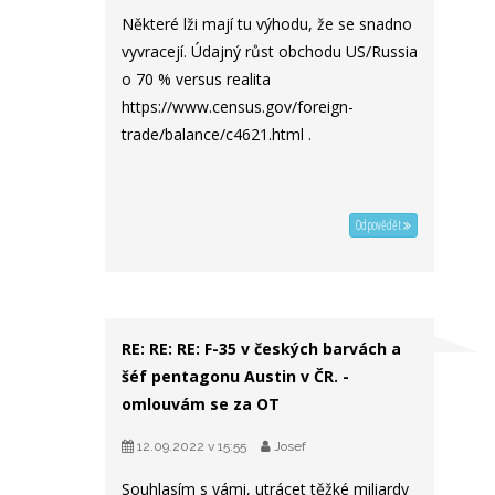
Některé lži mají tu výhodu, že se snadno
vyvracejí. Údajný růst obchodu US/Russia
o 70 % versus realita
https://www.census.gov/foreign-
trade/balance/c4621.html .
Odpovědět
RE: RE: RE: F-35 v českých barvách a
šéf pentagonu Austin v ČR. -
omlouvám se za OT
12.09.2022 v 15:55
Josef
Souhlasím s vámi, utrácet těžké miliardy