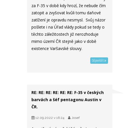
za F-35 v době kdy hrozí, že nebude čím
zatopit a zvyšovat kvůli tomu daňové
zatížení je opravdu nesmysl. Svůj názor
pošlete i na Úřad vlády pokud se tedy o
těchto záležitostech již nerozhoduje
mimo území ČR stejně jako v době
existence Varšavské slouvy.
Odpovědět
RE: RE: RE: RE: RE: RE: F-35 v českých
barvách a šéf pentagonu Austin v
ČR.
12.09.2022 v 16:24
Josef