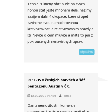
Tenhle "Hlineny obr" bude na svych
nohou stat jeste mnohem dele, nez my
zazijem dalsi 4 okupace, ktere si opet
zavinime svou namachrovanou
kratkozrakosti a relativizovanim pravdy a
lzi. Nevite o cem mluvite a mate to jen z
pokroucenych nenavistnych zprav.
Odpovědět
RE: F-35 v českých barvách a šéf
pentagonu Austin v ČR.
12.09.2022 v 15:46
Tomas
Dan z nemovitosti - komercni
nemovitosti to jiste snesou, majitel to