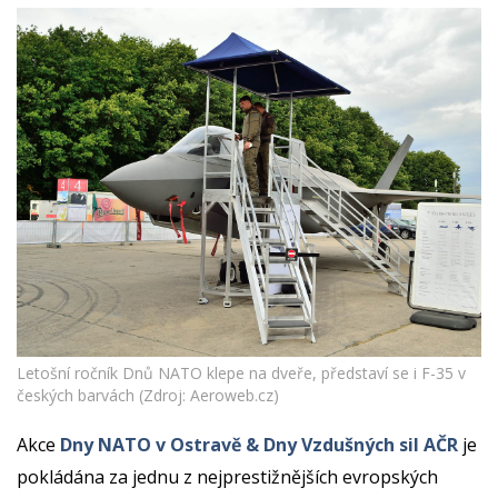
Letošní ročník Dnů NATO klepe na dveře, představí se i F-35 v
českých barvách (Zdroj: Aeroweb.cz)
Akce
Dny NATO v Ostravě & Dny Vzdušných sil AČR
je
pokládána za jednu z nejprestižnějších evropských