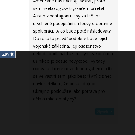
Američané nás něchtějí sežrat, proto
sem neekologicky tryskáčem přiletěl
Austin z pentagonu, aby zatlačil na
urychlené podepsání smlouvy o obranné
spolupráci. A co bude poté následovat?
Do roka tu pravděpodobně bude jejich
vojenská základna, její osazenstvo
nebude podléhat tuzemským zákonům a
Zavřít
už nikdo je odsud nevykope. Vy tady
opravdu chcete novodobou gubernii, cítit
se ve vastní zemi jako bezprávný cizinec
navíc s rizikem, že pokud dojdou
Ukrajinci posloužíte jako potrava pro
děla a raketomaty vy?
Odpovědět