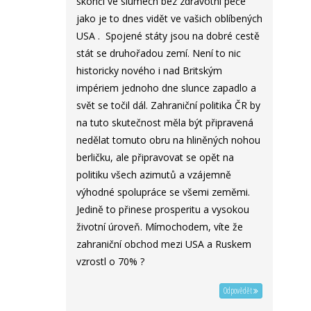
skončí ve slumech bez zdravotní péče
jako je to dnes vidět ve vašich oblíbených
USA . Spojené státy jsou na dobré cestě
stát se druhořadou zemí. Není to nic
historicky nového i nad Britským
impériem jednoho dne slunce zapadlo a
svět se točil dál. Zahraniční politika ČR by
na tuto skutečnost měla být připravená
nedělat tomuto obru na hliněných nohou
berličku, ale připravovat se opět na
politiku všech azimutů a vzájemně
výhodné spolupráce se všemi zeměmi.
Jedině to přinese prosperitu a vysokou
životní úroveň. Mímochodem, víte že
zahraniční obchod mezi USA a Ruskem
vzrostl o 70% ?
Odpovědět