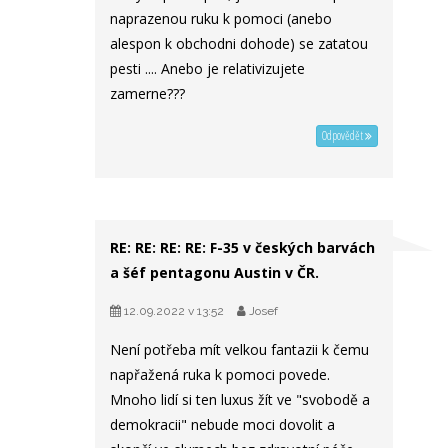
naprazenou ruku k pomoci (anebo
alespon k obchodni dohode) se zatatou
pesti .... Anebo je relativizujete
zamerne???
Odpovědět
RE: RE: RE: RE: F-35 v českých barvách
a šéf pentagonu Austin v ČR.
12.09.2022 v 13:52
Josef
Není potřeba mít velkou fantazii k čemu
napřažená ruka k pomoci povede.
Mnoho lidí si ten luxus žít ve "svobodě a
demokracii" nebude moci dovolit a