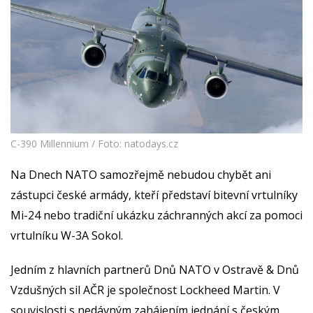
C-390 Millennium / Foto: natodays.cz
Na Dnech NATO samozřejmě nebudou chybět ani
zástupci české armády, kteří představí bitevní vrtulníky
Mi-24 nebo tradiční ukázku záchranných akcí za pomoci
vrtulníku W-3A Sokol.
Jedním z hlavních partnerů Dnů NATO v Ostravě & Dnů
Vzdušných sil AČR je společnost Lockheed Martin. V
souvislosti s nedávným zahájením jednání s českým