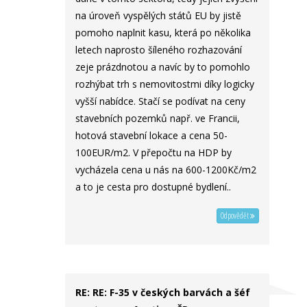
na úroveň vyspělých států EU by jistě
pomoho naplnit kasu, která po několika
letech naprosto šíleného rozhazování
zeje prázdnotou a navíc by to pomohlo
rozhýbat trh s nemovitostmi díky logicky
vyšší nabídce. Stačí se podívat na ceny
stavebních pozemků např. ve Francii,
hotová stavební lokace a cena 50-
100EUR/m2. V přepočtu na HDP by
vycházela cena u nás na 600-1200Kč/m2
a to je cesta pro dostupné bydlení..
Odpovědět
RE: RE: F-35 v českých barvách a šéf