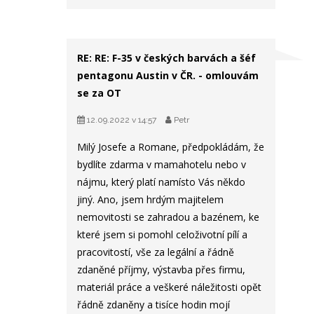
RE: RE: F-35 v českých barvách a šéf
pentagonu Austin v ČR. - omlouvám
se za OT
12.09.2022 v 14:57
Petr
Milý Josefe a Romane, předpokládám, že
bydlíte zdarma v mamahotelu nebo v
nájmu, který platí namísto Vás někdo
jiný. Ano, jsem hrdým majitelem
nemovitosti se zahradou a bazénem, ke
které jsem si pomohl celoživotní pílí a
pracovitostí, vše za legální a řádně
zdaněné příjmy, výstavba přes firmu,
materiál práce a veškeré náležitosti opět
řádně zdaněny a tisíce hodin mojí