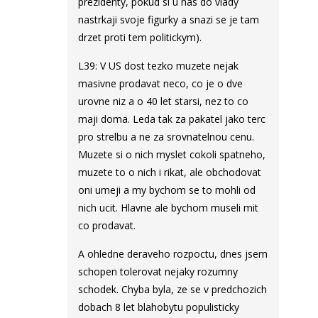
prezidenty, pokud si u nas do vlady
nastrkaji svoje figurky a snazi se je tam
drzet proti tem politickym).
L39: V US dost tezko muzete nejak
masivne prodavat neco, co je o dve
urovne niz a o 40 let starsi, nez to co
maji doma. Leda tak za pakatel jako terc
pro strelbu a ne za srovnatelnou cenu.
Muzete si o nich myslet cokoli spatneho,
muzete to o nich i rikat, ale obchodovat
oni umeji a my bychom se to mohli od
nich ucit. Hlavne ale bychom museli mit
co prodavat.
A ohledne deraveho rozpoctu, dnes jsem
schopen tolerovat nejaky rozumny
schodek. Chyba byla, ze se v predchozich
dobach 8 let blahobytu populisticky