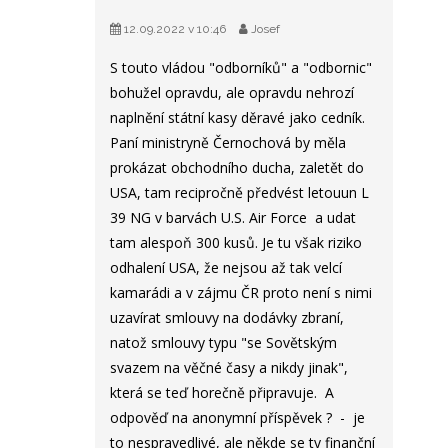
12.09.2022 v 10:46
Josef
S touto vládou "odborníků" a "odbornic"
bohužel opravdu, ale opravdu nehrozí
naplnění státní kasy děravé jako cedník.
Paní ministryně Černochová by měla
prokázat obchodního ducha, zaletět do
USA, tam recipročně předvést letouun L
39 NG v barvách U.S. Air Force a udat
tam alespoň 300 kusů. Je tu však riziko
odhalení USA, že nejsou až tak velcí
kamarádi a v zájmu ČR proto není s nimi
uzavírat smlouvy na dodávky zbraní,
natož smlouvy typu "se Sovětským
svazem na věčné časy a nikdy jinak",
která se teď horečně připravuje. A
odpověď na anonymní příspěvek ? - je
to nespravedlivé, ale někde se ty finanční