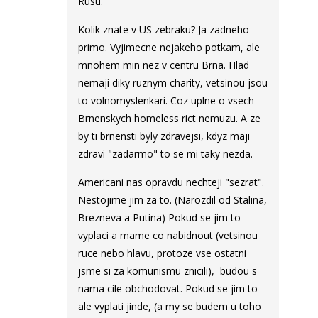
Rusu.
Kolik znate v US zebraku? Ja zadneho
primo. Vyjimecne nejakeho potkam, ale
mnohem min nez v centru Brna. Hlad
nemaji diky ruznym charity, vetsinou jsou
to volnomyslenkari. Coz uplne o vsech
Brnenskych homeless rict nemuzu. A ze
by ti brnensti byly zdravejsi, kdyz maji
zdravi "zadarmo" to se mi taky nezda.
Americani nas opravdu nechteji "sezrat".
Nestojime jim za to. (Narozdil od Stalina,
Brezneva a Putina) Pokud se jim to
vyplaci a mame co nabidnout (vetsinou
ruce nebo hlavu, protoze vse ostatni
jsme si za komunismu znicili), budou s
nama cile obchodovat. Pokud se jim to
ale vyplati jinde, (a my se budem u toho