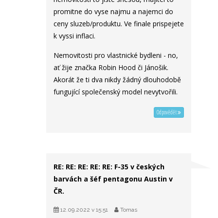
promitne do vyse najmu a najemci do
ceny sluzeb/produktu. Ve finale prispejete
k vyssi inflaci.
Nemovitosti pro vlastnické bydleni - no,
ať žije značka Robin Hood či Jánošik.
Akorát že ti dva nikdy žádný dlouhodobě
fungující společenský model nevytvořili.
Odpovědět
RE: RE: RE: RE: RE: F-35 v českých
barvách a šéf pentagonu Austin v
ČR.
12.09.2022 v 15:51
Tomas