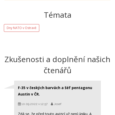
Témata
Dny NATO v Ostravě
Zkušenosti a doplnění našich
čtenářů
F-35 v českých barvách a šéf pentagonu
Austin v ČR.
10.09.2022 v 12:57
Josef
Zdá se, že před touto avizicí už není úniku. A