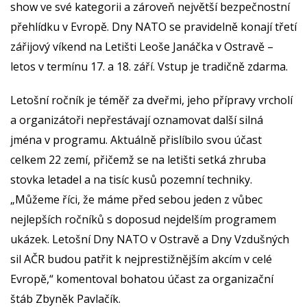
show ve své kategorii a zároveň největší bezpečnostní
přehlídku v Evropě. Dny NATO se pravidelně konají třetí
zářijový víkend na Letišti Leoše Janáčka v Ostravě –
letos v termínu 17. a 18. září. Vstup je tradičně zdarma.
Letošní ročník je téměř za dveřmi, jeho přípravy vrcholí
a organizátoři nepřestávají oznamovat další silná
jména v programu. Aktuálně přislíbilo svou účast
celkem 22 zemí, přičemž se na letišti setká zhruba
stovka letadel a na tisíc kusů pozemní techniky.
„Můžeme říci, že máme před sebou jeden z vůbec
nejlepších ročníků s doposud nejdelším programem
ukázek. Letošní Dny NATO v Ostravě a Dny Vzdušných
sil AČR budou patřit k nejprestižnějším akcím v celé
Evropě,“ komentoval bohatou účast za organizační
štáb Zbyněk Pavlačík.