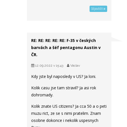
Odpovědět
RE: RE: RE: RE: RE: F-35 v českých
barvách a šéf pentagonu Austin v
ČR.
12.09.2022 v 15:43
Václav
Kdy jste byl naposledy v US? Ja loni.
Kolik casu jse tam stravil? Ja asi rok
dohromady.
Kolik znate US citizens? Ja cca 50 a o peti
muzu rict, ze se s nimi pratelim. Znam
osobne dokonce i nekolik uspesnych