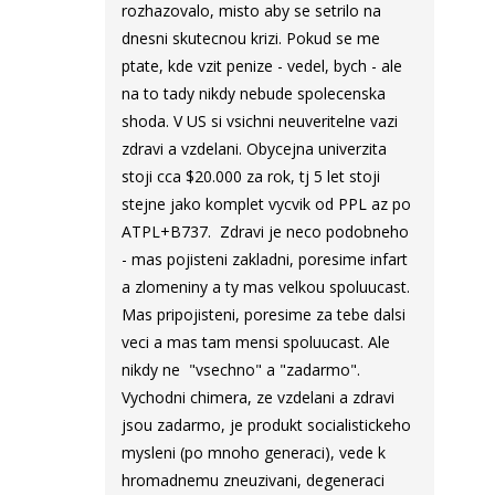
rozhazovalo, misto aby se setrilo na
dnesni skutecnou krizi. Pokud se me
ptate, kde vzit penize - vedel, bych - ale
na to tady nikdy nebude spolecenska
shoda. V US si vsichni neuveritelne vazi
zdravi a vzdelani. Obycejna univerzita
stoji cca $20.000 za rok, tj 5 let stoji
stejne jako komplet vycvik od PPL az po
ATPL+B737. Zdravi je neco podobneho
- mas pojisteni zakladni, poresime infart
a zlomeniny a ty mas velkou spoluucast.
Mas pripojisteni, poresime za tebe dalsi
veci a mas tam mensi spoluucast. Ale
nikdy ne "vsechno" a "zadarmo".
Vychodni chimera, ze vzdelani a zdravi
jsou zadarmo, je produkt socialistickeho
mysleni (po mnoho generaci), vede k
hromadnemu zneuzivani, degeneraci