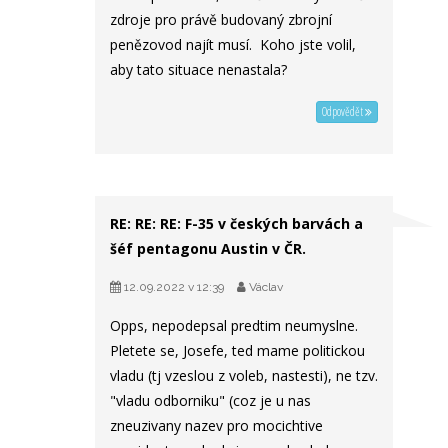
zdroje pro právě budovaný zbrojní
penězovod najít musí. Koho jste volil,
aby tato situace nenastala?
Odpovědět
RE: RE: RE: F-35 v českých barvách a
šéf pentagonu Austin v ČR.
12.09.2022 v 12:39
Václav
Opps, nepodepsal predtim neumyslne.
Pletete se, Josefe, ted mame politickou
vladu (tj vzeslou z voleb, nastesti), ne tzv.
"vladu odborniku" (coz je u nas
zneuzivany nazev pro mocichtive