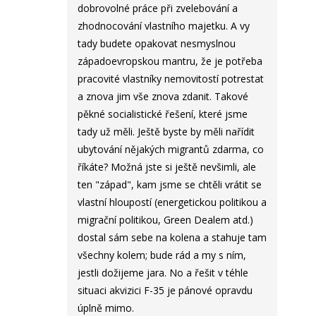
dobrovolné práce při zvelebování a
zhodnocování vlastního majetku. A vy
tady budete opakovat nesmyslnou
západoevropskou mantru, že je potřeba
pracovité vlastníky nemovitostí potrestat
a znova jim vše znova zdanit. Takové
pěkné socialistické řešení, které jsme
tady už měli. Ještě byste by měli nařídit
ubytování nějakých migrantů zdarma, co
říkáte? Možná jste si ještě nevšimli, ale
ten "západ", kam jsme se chtěli vrátit se
vlastní hloupostí (energetickou politikou a
migrační politikou, Green Dealem atd.)
dostal sám sebe na kolena a stahuje tam
všechny kolem; bude rád a my s ním,
jestli dožijeme jara. No a řešit v téhle
situaci akvizici F-35 je pánové opravdu
úplně mimo.