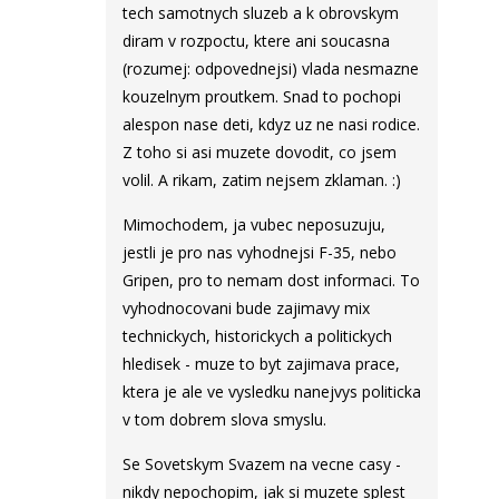
tech samotnych sluzeb a k obrovskym
diram v rozpoctu, ktere ani soucasna
(rozumej: odpovednejsi) vlada nesmazne
kouzelnym proutkem. Snad to pochopi
alespon nase deti, kdyz uz ne nasi rodice.
Z toho si asi muzete dovodit, co jsem
volil. A rikam, zatim nejsem zklaman. :)
Mimochodem, ja vubec neposuzuju,
jestli je pro nas vyhodnejsi F-35, nebo
Gripen, pro to nemam dost informaci. To
vyhodnocovani bude zajimavy mix
technickych, historickych a politickych
hledisek - muze to byt zajimava prace,
ktera je ale ve vysledku nanejvys politicka
v tom dobrem slova smyslu.
Se Sovetskym Svazem na vecne casy -
nikdy nepochopim, jak si muzete splest