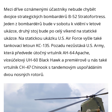
Mezi dříve oznámenými účastníky nebude chybět
dvojice strategických bombardérů B-52 Stratofortress.
Jeden z bombardérů bude v sobotu k vidění v letové
ukázce, druhý stoj bude po celý víkend na statické
ukázce. Na statickou ukázku U.S. Air Force vyšle také
tankovací letoun KC-135. Pozadu nezůstává U.S. Army,
která předvede útočný vrtulník AH-64 Apache,
víceúčelový UH-60 Black Hawk a premiérově u nás také
vrtulník CH-47 Chinook s tandemovým uspořádáním
dvou nosných rotorů.