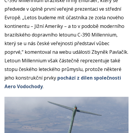
C-390 Millennium brazilské firmy Embraer, který se
předvede v úplně první veřejné prezentaci ve střední
Evropě. „Letos budeme mít účastníka ze zcela nového
kontinentu – Jižní Ameriky – a to v podobě moderního
brazilského dopravního letounu C-390 Millennium,
který se u nás české veřejnosti představí vůbec
poprvé,“ komentoval na webu události Zbyněk Pavlačík.
Letoun Millennium však částečně reprezentuje také
stopu českého leteckého průmyslu, protože některé
jeho konstrukční prvky
pochází z dílen společnosti
Aero Vodochody
.