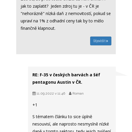
jak to zaplatit? Jeden zdroj tu je - v ČR je
"nehorázně" nízká daň z nemovitostí, pokud se
upraví na 1% z odhadní ceny tak by to mělo
finančně klapnout.
Odpovědět
RE: F-35 v českých barvách a šéf
pentagonu Austin v ČR.
11.09.2022 v 11:46
Roman
+1
S tématem článku to sice úplně
nesouvisí, ale naprosto nesmyslně nízké
daně v tomto sektoru, tedy jejich zvýšení