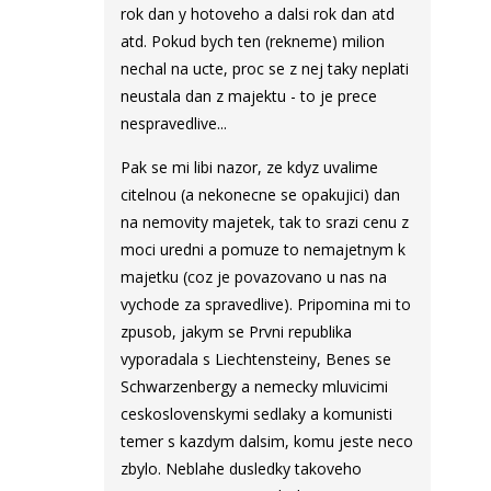
rok dan y hotoveho a dalsi rok dan atd
atd. Pokud bych ten (rekneme) milion
nechal na ucte, proc se z nej taky neplati
neustala dan z majektu - to je prece
nespravedlive...
Pak se mi libi nazor, ze kdyz uvalime
citelnou (a nekonecne se opakujici) dan
na nemovity majetek, tak to srazi cenu z
moci uredni a pomuze to nemajetnym k
majetku (coz je povazovano u nas na
vychode za spravedlive). Pripomina mi to
zpusob, jakym se Prvni republika
vyporadala s Liechtensteiny, Benes se
Schwarzenbergy a nemecky mluvicimi
ceskoslovenskymi sedlaky a komunisti
temer s kazdym dalsim, komu jeste neco
zbylo. Neblahe dusledky takoveho