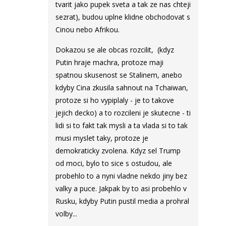
tvarit jako pupek sveta a tak ze nas chteji
sezrat), budou uplne klidne obchodovat s
Cinou nebo Afrikou.
Dokazou se ale obcas rozcilit, (kdyz
Putin hraje machra, protoze maji
spatnou skusenost se Stalinem, anebo
kdyby Cina zkusila sahnout na Tchaiwan,
protoze si ho vypiplaly - je to takove
jejich decko) a to rozcileni je skutecne - ti
lidi si to fakt tak mysli a ta vlada si to tak
musi myslet taky, protoze je
demokraticky zvolena. Kdyz sel Trump
od moci, bylo to sice s ostudou, ale
probehlo to a nyni vladne nekdo jiny bez
valky a puce. Jakpak by to asi probehlo v
Rusku, kdyby Putin pustil media a prohral
volby...