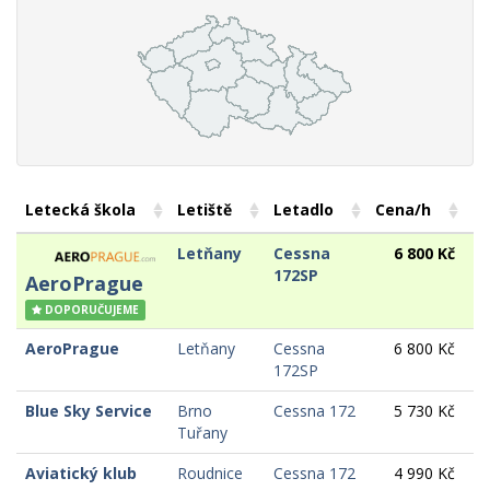
Letecká škola
Letiště
Letadlo
Cena/h
Úč
Letňany
Cessna
6 800 Kč
172SP
AeroPrague
DOPORUČUJEME
AeroPrague
Letňany
Cessna
6 800 Kč
172SP
Blue Sky Service
Brno
Cessna 172
5 730 Kč
Tuřany
Aviatický klub
Roudnice
Cessna 172
4 990 Kč