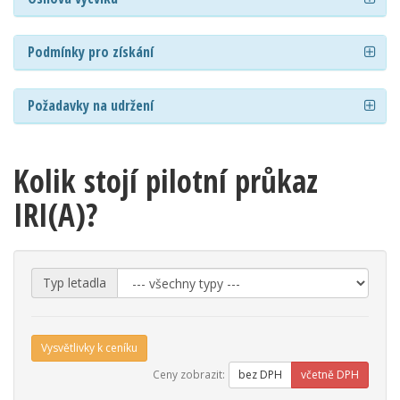
Podmínky pro získání
Požadavky na udržení
Kolik stojí pilotní průkaz
IRI(A)?
Typ letadla
Vysvětlivky k ceníku
Ceny zobrazit:
bez DPH
včetně DPH