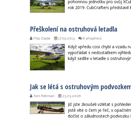
pohonnou jednotku pro svůj XCub
rok 2019. CubCrafters představil 
Přeškolení na ostruhová letadla
Filip Zejda
17.05.2013
8 příspěvků
Když vpředu cosi chybí a vzadu 
vypořádat s nedostatkem výhledu
když sedíte v letadle s ostruho
Jak se létá s ostruhovým podvozke
Tom Petrman
23.03.2006
Již jste zkoušeli vzlétat s pohle
jistě víte o čem je řeč, v opačn
dočíst o záludnostech podvozku 