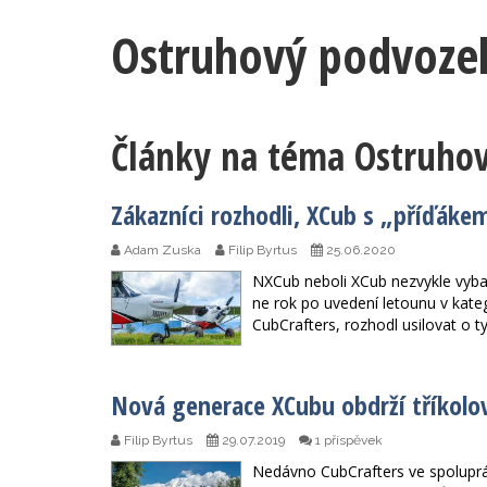
Ostruhový podvoze
Články na téma Ostruho
Zákazníci rozhodli, XCub s „příďákem
Adam Zuska
Filip Byrtus
25.06.2020
NXCub neboli XCub nezvykle vyba
ne rok po uvedení letounu v kate
CubCrafters, rozhodl usilovat o t
Nová generace XCubu obdrží tříkol
Filip Byrtus
29.07.2019
1 příspěvek
Nedávno CubCrafters ve spolupr