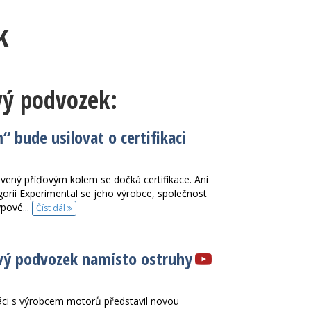
k
vý podvozek:
“ bude usilovat o certifikaci
vený příďovým kolem se dočká certifikace. Ani
gorii Experimental se jeho výrobce, společnost
ypové...
Číst dál
ový podvozek namísto ostruhy
áci s výrobcem motorů představil novou