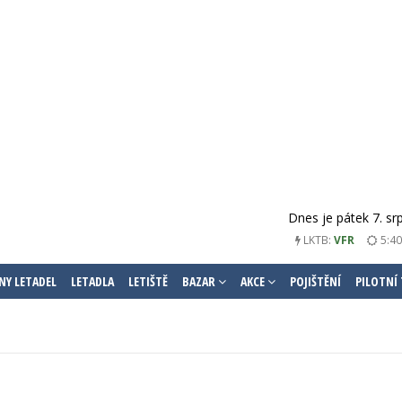
Dnes je pátek 7. sr
LKTB:
VFR
5:40
NY LETADEL
LETADLA
LETIŠTĚ
BAZAR
AKCE
POJIŠTĚNÍ
PILOTNÍ