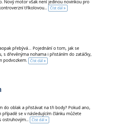
. Nový motor však není jedinou novinkou pro
kontroverzní tříkolovou...
Číst dál
naopak přebývá… Pojednání o tom, jak se
, s dřevěnýma nohama i přistáním do zatáčky,
vým podvozkem.
Číst dál
m
dem do oblak a přistávat na tři body? Pokud ano,
ém případě se v následujícím článku můžete
s ostruhovým...
Číst dál