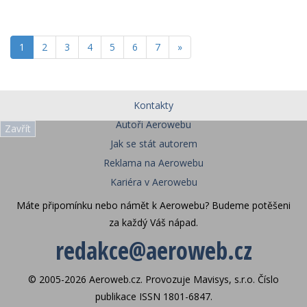
1
2
3
4
5
6
7
»
Kontakty
Autoři Aerowebu
Zavřít
Jak se stát autorem
Reklama na Aerowebu
Kariéra v Aerowebu
Máte připomínku nebo námět k Aerowebu? Budeme potěšeni
za každý Váš nápad.
redakce@aeroweb.cz
© 2005-2026 Aeroweb.cz. Provozuje Mavisys, s.r.o. Číslo
publikace ISSN 1801-6847.