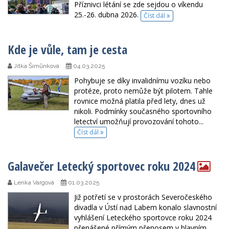
Příznivci létání se zde sejdou o víkendu
25.-26. dubna 2026.
Číst dál
Kde je vůle, tam je cesta
Jitka Šimůnková
04.03.2025
Pohybuje se díky invalidnímu vozíku nebo
protéze, proto nemůže být pilotem. Tahle
rovnice možná platila před lety, dnes už
nikoli. Podmínky současného sportovního
letectví umožňují provozování tohoto...
Číst dál
Galavečer Letecký sportovec roku 2024
Lenka Vargová
01.03.2025
Již potřetí se v prostorách Severočeského
divadla v Ústí nad Labem konalo slavnostní
vyhlášení Leteckého sportovce roku 2024
přenášené přímým přenosem v hlavním