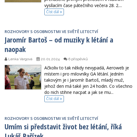
vysílacím čase pátečního večera 28. 2....
Číst dál
ROZHOVORY S OSOBNOSTMI VE SVĚTĚ LETECTVÍ
Jaromír Bartoš – od muziky k létání a
naopak
Lenka Vargová
20.01.2024
6 příspěvků
Ačkoliv to tak někdy nevypadá, Aeroweb je
místem i pro milovníky GA létání. Jedním
takovým je i Jaromír Bartoš, mladý muž,
jehož den má také jen 24 hodin. Co všechno
do nich stihne nacpat a jak se mu...
Číst dál
ROZHOVORY S OSOBNOSTMI VE SVĚTĚ LETECTVÍ
Umím si představit život bez létání, říká
Lukáš Pařízek