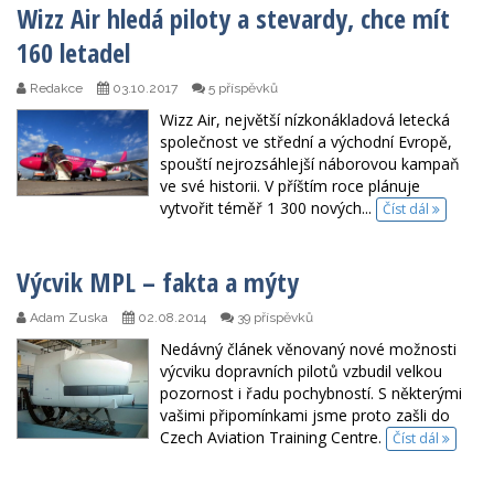
Wizz Air hledá piloty a stevardy, chce mít
160 letadel
Redakce
03.10.2017
5 příspěvků
Wizz Air, největší nízkonákladová letecká
společnost ve střední a východní Evropě,
spouští nejrozsáhlejší náborovou kampaň
ve své historii. V příštím roce plánuje
vytvořit téměř 1 300 nových...
Číst dál
Výcvik MPL – fakta a mýty
Adam Zuska
02.08.2014
39 příspěvků
Nedávný článek věnovaný nové možnosti
výcviku dopravních pilotů vzbudil velkou
pozornost i řadu pochybností. S některými
vašimi připomínkami jsme proto zašli do
Czech Aviation Training Centre.
Číst dál