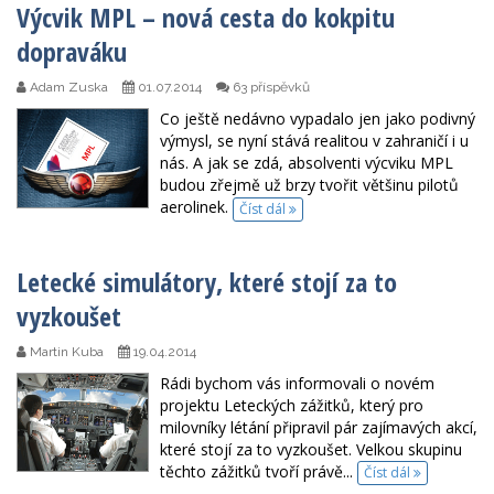
Výcvik MPL – nová cesta do kokpitu
dopraváku
Adam Zuska
01.07.2014
63 příspěvků
Co ještě nedávno vypadalo jen jako podivný
výmysl, se nyní stává realitou v zahraničí i u
nás. A jak se zdá, absolventi výcviku MPL
budou zřejmě už brzy tvořit většinu pilotů
aerolinek.
Číst dál
Letecké simulátory, které stojí za to
vyzkoušet
Martin Kuba
19.04.2014
Rádi bychom vás informovali o novém
projektu Leteckých zážitků, který pro
milovníky létání připravil pár zajímavých akcí,
které stojí za to vyzkoušet. Velkou skupinu
těchto zážitků tvoří právě...
Číst dál