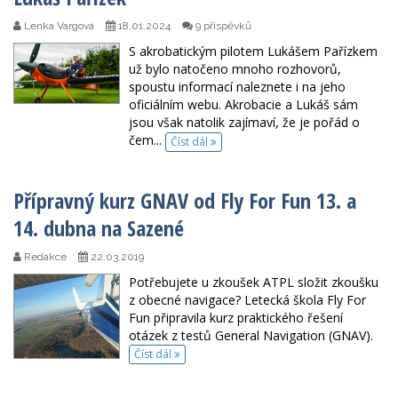
Lenka Vargová
18.01.2024
9 příspěvků
S akrobatickým pilotem Lukášem Pařízkem
už bylo natočeno mnoho rozhovorů,
spoustu informací naleznete i na jeho
oficiálním webu. Akrobacie a Lukáš sám
jsou však natolik zajímaví, že je pořád o
čem...
Číst dál
Přípravný kurz GNAV od Fly For Fun 13. a
14. dubna na Sazené
Redakce
22.03.2019
Potřebujete u zkoušek ATPL složit zkoušku
z obecné navigace? Letecká škola Fly For
Fun připravila kurz praktického řešení
otázek z testů General Navigation (GNAV).
Číst dál