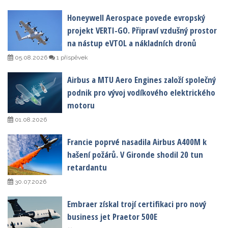
Honeywell Aerospace povede evropský
projekt VERTI-GO. Připraví vzdušný prostor
na nástup eVTOL a nákladních dronů
05.08.2026
1 příspěvek
Airbus a MTU Aero Engines založí společný
podnik pro vývoj vodíkového elektrického
motoru
01.08.2026
Francie poprvé nasadila Airbus A400M k
hašení požárů. V Gironde shodil 20 tun
retardantu
30.07.2026
Embraer získal trojí certifikaci pro nový
business jet Praetor 500E