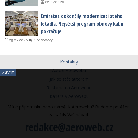
26.07.2026
Emirates dokončily modernizaci stého
letadla. Největší program obnovy kabin
pokračuje
25.07.2026
2 příspěvky
Kontakty
Autoři Aerowebu
Zavřít
Jak se stát autorem
Reklama na Aerowebu
Kariéra v Aerowebu
Máte připomínku nebo námět k Aerowebu? Budeme potěšeni
za každý Váš nápad.
redakce@aeroweb.cz