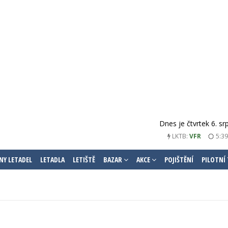
Dnes je čtvrtek 6. s
LKTB:
VFR
5:39
NY LETADEL
LETADLA
LETIŠTĚ
BAZAR
AKCE
POJIŠTĚNÍ
PILOTNÍ