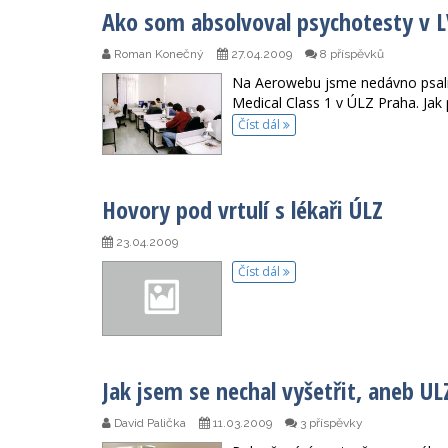
Ako som absolvoval psychotesty v 
Roman Konečný
27.04.2009
8 příspěvků
Na Aerowebu jsme nedávno psali
Medical Class 1 v ÚLZ Praha. Jak
Číst dál
Hovory pod vrtulí s lékaři ÚLZ
23.04.2009
Číst dál
Jak jsem se nechal vyšetřit, aneb UL
David Palička
11.03.2009
3 příspěvky