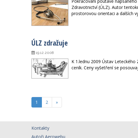
Pokračování poutavě napsaného č
Zdravotnictví (ÚLZ). Autor tento
prostorovou orientaci a dalších vy
ÚLZ zdražuje
19.12.2008
K 1.lednu 2009 Ústav Leteckého Z
ceník. Ceny vyšetření se posouv
1
2
»
Kontakty
Autoři Aerowebu