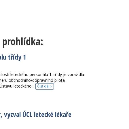
 prohlídka:
lu třídy 1
osti leteckého personálu 1. třídy je zpravidla
iéru obchodního/dopravního pilota.
Ústavu leteckého...
Číst dál
y, vyzval ÚCL letecké lékaře