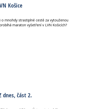
LVN Košice
 o mnohdy strastiplné cestě za vytouženou
 probíhá maraton vyšetření v LVN Košicích?
Z dnes, část 2.