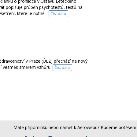
lánku o prohlídce v Ústavu Leteckého
krát popisuje průběh psychotestů, testů na
šetření, které je nutné...
Číst dál
dravotnictví v Praze (ÚLZ) přechází na nový
ají vesměs směrem vzhůru.
Číst dál
Máte připomínku nebo námět k Aerowebu? Budeme potěšeni 