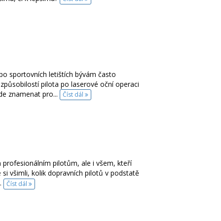
 po sportovních letištích bývám často
 způsobilostí pilota po laserové oční operaci
ude znamenat pro...
Číst dál
n profesionálním pilotům, ale i všem, kteří
e si všimli, kolik dopravních pilotů v podstatě
..
Číst dál