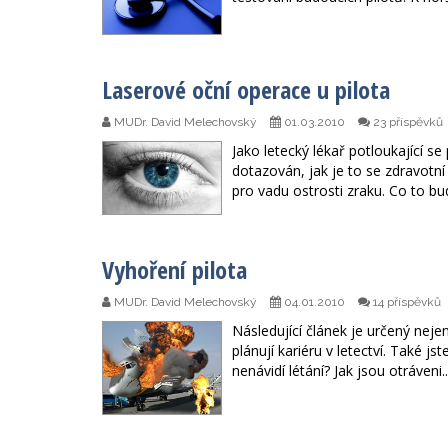
Laserové oční operace u pilota
MUDr. David Melechovský
01.03.2010
23 příspěvků
Jako letecký lékař potloukající se
dotazován, jak je to se zdravotní
pro vadu ostrosti zraku. Co to b
Vyhoření pilota
MUDr. David Melechovský
04.01.2010
14 příspěvků
Následující článek je určený neje
plánují kariéru v letectví. Také jst
nenávidí létání? Jak jsou otráveni.