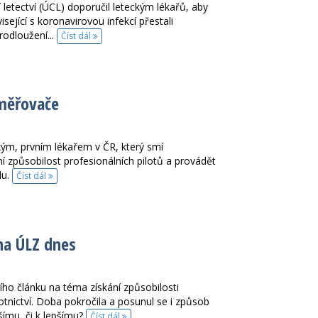
etectví (ÚCL) doporučil leteckým lékařů, aby
ející s koronavirovou infekcí přestali
rodloužení...
Číst dál
aměřovače
m, prvním lékařem v ČR, který smí
 způsobilost profesionálních pilotů a provádět
du.
Číst dál
na ÚLZ dnes
ho článku na téma získání způsobilosti
nictví. Doba pokročila a posunul se i způsob
šímu, či k lepšímu?
Číst dál