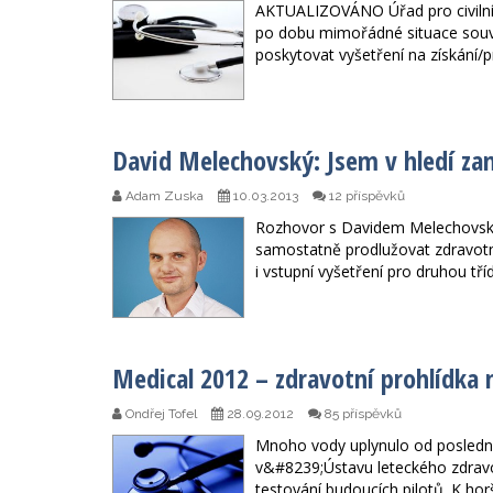
AKTUALIZOVÁNO Úřad pro civilní l
po dobu mimořádné situace souvis
poskytovat vyšetření na získání/p
David Melechovský: Jsem v hledí z
Adam Zuska
10.03.2013
12 příspěvků
Rozhovor s Davidem Melechovský
samostatně prodlužovat zdravotní
i vstupní vyšetření pro druhou tří
Medical 2012 – zdravotní prohlídka 
Ondřej Tofel
28.09.2012
85 příspěvků
Mnoho vody uplynulo od poslední
v&#8239;Ústavu leteckého zdravot
testování budoucích pilotů. K hor