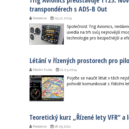
transpondérech s ADS-B Out
Redakce
05.12.2025
Společnost Trig Avionics, nedáv
uvedla na trh svůj nejnovější mo
technologie pro bezpečnější a efek
Létání v řízených prostorech pro pilo
Martin Kuba
21.03.2014
Pojďte se naučit létat v těch nejs
pohodě komunikovat s řídícími l
Teoretický kurz „Řízené lety VFR“ a l
Redakce
18.05.2011