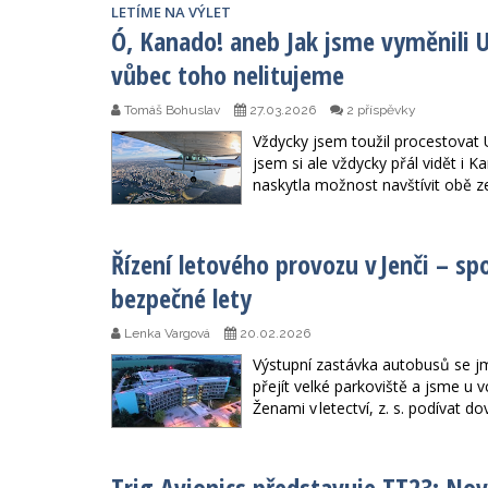
LETÍME NA VÝLET
Ó, Kanado! aneb Jak jsme vyměnili U
vůbec toho nelitujeme
Tomáš Bohuslav
27.03.2026
2 příspěvky
Vždycky jsem toužil procestovat 
jsem si ale vždycky přál vidět i
naskytla možnost navštívit obě 
Řízení letového provozu v Jenči – sp
bezpečné lety
Lenka Vargová
20.02.2026
Výstupní zastávka autobusů se jme
přejít velké parkoviště a jsme u
Ženami v letectví, z. s. podívat do
Trig Avionics představuje TT23: No