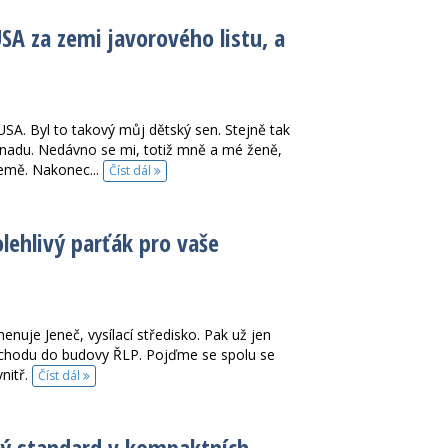
SA za zemi javorového listu, a
USA. Byl to takový můj dětský sen. Stejně tak
 Kanadu. Nedávno se mi, totiž mně a mé ženě,
země. Nakonec...
Číst dál
olehlivý parťák pro vaše
nuje Jeneč, vysílací středisko. Pak už jen
 vchodu do budovy ŘLP. Pojďme se spolu se
vnitř.
Číst dál
vý standard v kompaktních