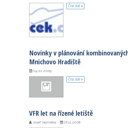
Číst dál
Novinky v plánování kombinovaných l
Mnichovo Hradiště
04.02.2009
Číst dál
VFR let na řízené letiště
Josef Vejmelka
16.11.2008