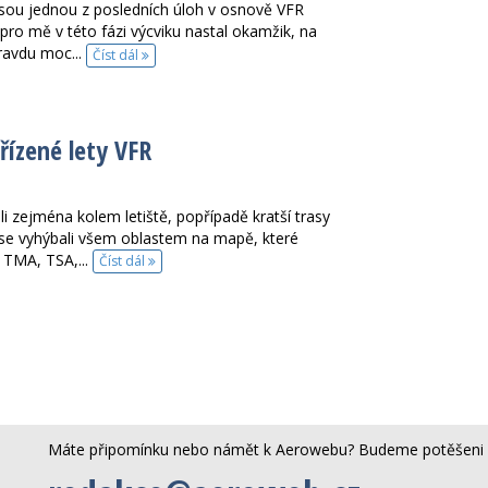
 jsou jednou z posledních úloh v osnově VFR
 pro mě v této fázi výcviku nastal okamžik, na
ravdu moc...
Číst dál
řízené lety VFR
i zejména kolem letiště, popřípadě kratší trasy
 se vyhýbali všem oblastem na mapě, které
 TMA, TSA,...
Číst dál
Máte připomínku nebo námět k Aerowebu? Budeme potěšeni 