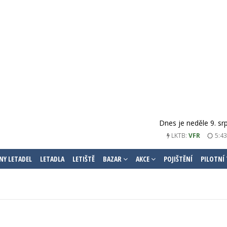
Dnes je neděle 9. sr
LKTB:
VFR
5:43
NY LETADEL
LETADLA
LETIŠTĚ
BAZAR
AKCE
POJIŠTĚNÍ
PILOTNÍ