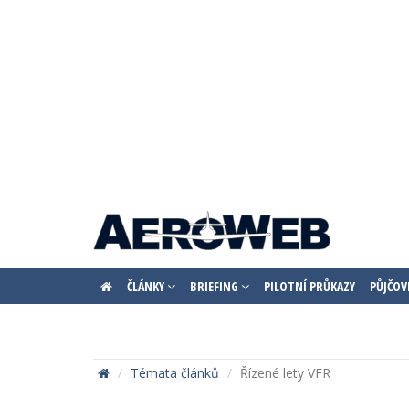
ČLÁNKY
BRIEFING
PILOTNÍ PRŮKAZY
PŮJČOV
Témata článků
Řízené lety VFR