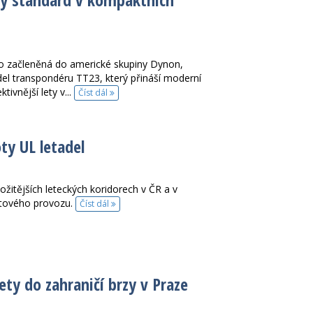
no začleněná do americké skupiny Dynon,
del transpondéru TT23, který přináší moderní
tivnější lety v...
Číst dál
ty UL letadel
ložitějších leteckých koridorech v ČR a v
etového provozu.
Číst dál
ety do zahraničí brzy v Praze