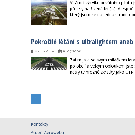
V rámci výcviku privátního pilota
přelety na řízená letiště. Alespoň
který jsem se na jednu stranu op
Pokročilé létání s ultralightem aneb 
Martin Kuba
16.07.2006
Zatím jste se svým miláčkem létal
po okolí a velkým obloukem jste
nesly ty hrozné zkratky jako CTR,
1
Kontakty
Autoři Aerowebu