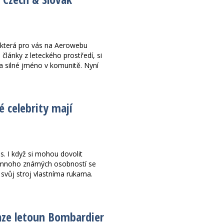
 která pro vás na Aerowebu
 články z leteckého prostředí, si
a silné jméno v komunitě. Nyní
 celebrity mají
ás. I když si mohou dovolit
u, mnoho známých osobností se
i svůj stroj vlastníma rukama.
raze letoun Bombardier