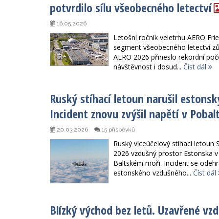
potvrdilo sílu všeobecného letectví
16.05.2026
Letošní ročník veletrhu AERO Frie
segment všeobecného letectví zůs
AERO 2026 přineslo rekordní poče
návštěvnost i dosud...
Číst dál
Ruský stíhací letoun narušil estonsk
Incident znovu zvýšil napětí v Pobalt
20.03.2026
15 příspěvků
Ruský víceúčelový stíhací letoun 
2026 vzdušný prostor Estonska v 
Baltském moři. Incident se odehr
estonského vzdušného...
Číst dál
Blízký východ bez letů. Uzavřené vz