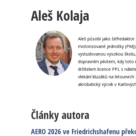
Aleš Kolaja
Aleš působí jako šéfredaktor 
motorizované jednotky (PMJ) 
vystudovanou vysokou školu, k
dopravním pilotem, kdy toto 
držitelem licence PPL s nálete
vlekání kluzáků na letounech 
akrobatický výcvik v Karlovýc
Články autora
AERO 2026 ve Friedrichshafenu přek