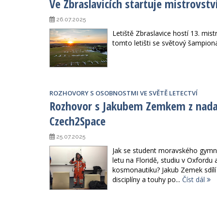
Ve Zbraslavicích startuje mistrovstv
26.07.2025
Letiště Zbraslavice hostí 13. mist
tomto letišti se světový šampion
ROZHOVORY S OSOBNOSTMI VE SVĚTĚ LETECTVÍ
Rozhovor s Jakubem Zemkem z nada
Czech2Space
25.07.2025
Jak se student moravského gymn
letu na Floridě, studiu v Oxfordu 
kosmonautiku? Jakub Zemek sdílí s
disciplíny a touhy po...
Číst dál