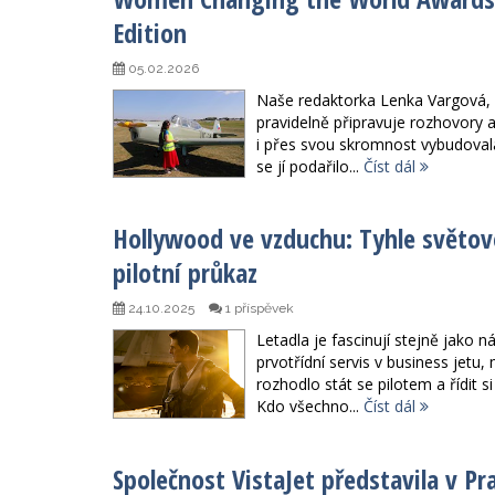
Edition
05.02.2026
Naše redaktorka Lenka Vargová,
pravidelně připravuje rozhovory a
i přes svou skromnost vybudoval
se jí podařilo...
Číst dál
Hollywood ve vzduchu: Tyhle světové
pilotní průkaz
24.10.2025
1 příspěvek
Letadla je fascinují stejně jako n
prvotřídní servis v business jet
rozhodlo stát se pilotem a řídit s
Kdo všechno...
Číst dál
Společnost VistaJet představila v P