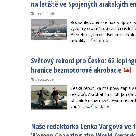
na letiště ve Spojených arabských e
01.03.2026
Rozsáhlé vojenské údery Spojených
vyvolaly okamžitou reakci civilníh
Blízkého východu. Během několik
několika...
Číst dál
Světový rekord pro Česko: 62 loping
hranice bezmotorové akrobacie
13.02.2026
Česká republika má nový zápis v
rekordů. Akrobatičtí piloti Jan Car
oficiálně uznáni světovými rekor
vnitřních...
Číst dál
Naše redaktorka Lenka Vargová ve f
Women Changing the World Awards 