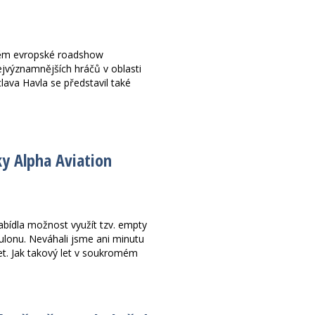
štěm evropské roadshow
ejvýznamnějších hráčů v oblasti
lava Havla se představil také
ky Alpha Aviation
bídla možnost využít tzv. empty
ulonu. Neváhali jsme ani minutu
et. Jak takový let v soukromém