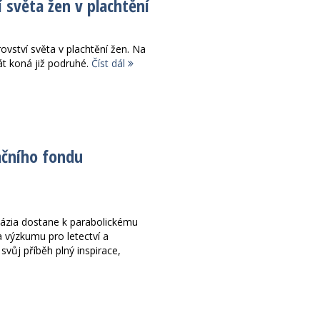
í světa žen v plachtění
rovství světa v plachtění žen. Na
át koná již podruhé.
Číst dál
čního fondu
ázia dostane k parabolickému
a výzkumu pro letectví a
vůj příběh plný inspirace,