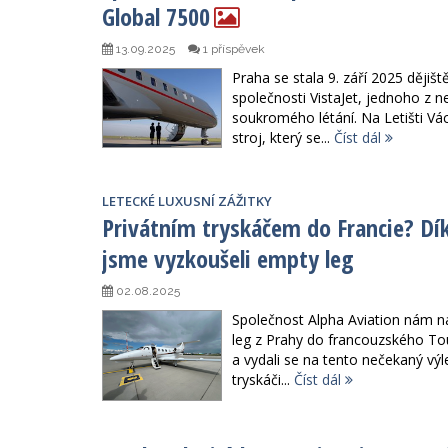
Global 7500
13.09.2025
1 příspěvek
Praha se stala 9. září 2025 ději
společnosti VistaJet, jednoho z n
soukromého létání. Na Letišti Vác
stroj, který se...
Číst dál
LETECKÉ LUXUSNÍ ZÁŽITKY
Privátním tryskáčem do Francie? Dí
jsme vyzkoušeli empty leg
02.08.2025
Společnost Alpha Aviation nám na
leg z Prahy do francouzského To
a vydali se na tento nečekaný výl
tryskáči...
Číst dál