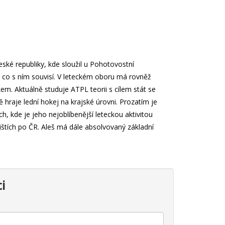
ské republiky, kde sloužil u Pohotovostní
, co s ním souvisí. V leteckém oboru má rovněž
kem. Aktuálně studuje ATPL teorii s cílem stát se
hraje lední hokej na krajské úrovni. Prozatím je
ch, kde je jeho nejoblíbenější leteckou aktivitou
ištích po ČR. Aleš má dále absolvovaný základní
ci