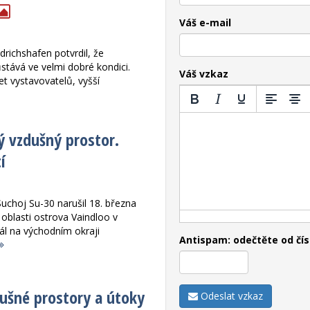
Váš e-mail
drichshafen potvrdil, že
tává ve velmi dobré kondici.
Váš vzkaz
t vystavovatelů, vyšší
ý vzdušný prostor.
í
Suchoj Su-30 narušil 18. března
oblasti ostrova Vaindloo v
ál na východním okraji
Antispam: odečtěte od čís
dušné prostory a útoky
Odeslat vzkaz