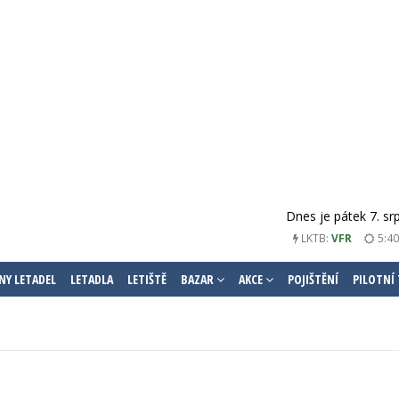
Dnes je pátek 7. sr
LKTB:
VFR
5:40
NY LETADEL
LETADLA
LETIŠTĚ
BAZAR
AKCE
POJIŠTĚNÍ
PILOTNÍ