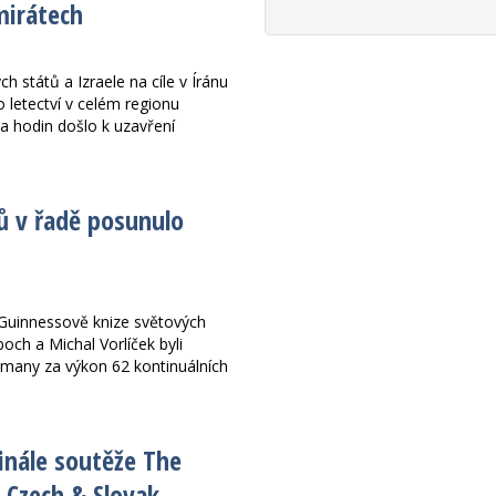
mirátech
 států a Izraele na cíle v Íránu
o letectví v celém regionu
a hodin došlo k uzavření
ů v řadě posunulo
 Guinnessově knize světových
boch a Michal Vorlíček byli
dmany za výkon 62 kontinuálních
inále soutěže The
Czech & Slovak