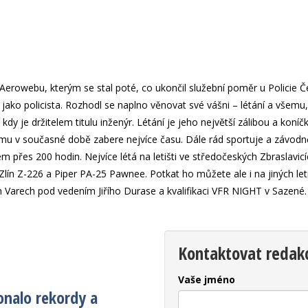
Aerowebu, kterým se stal poté, co ukončil služební poměr u Policie Če
jako policista. Rozhodl se naplno věnovat své vášni – létání a všemu
dy je držitelem titulu inženýr. Létání je jeho největší zálibou a koníč
mu v současné době zabere nejvíce času. Dále rád sportuje a závodně 
m přes 200 hodin. Nejvíce létá na letišti ve středočeských Zbraslavicí
Zlín Z-226 a Piper PA-25 Pawnee. Potkat ho můžete ale i na jiných let
h Varech pod vedením Jiřího Durase a kvalifikaci VFR NIGHT v Sazené.
Kontaktovat redak
Vaše jméno
onalo rekordy a