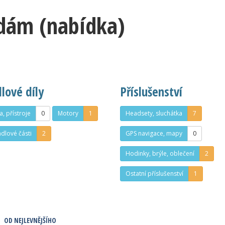
odám (nabídka)
lové díly
Příslušenství
a, přístroje
0
Motory
1
Headsety, sluchátka
7
adlové části
2
GPS navigace, mapy
0
Hodinky, brýle, oblečení
2
Ostatní příslušenství
1
OD NEJLEVNĚJŠÍHO