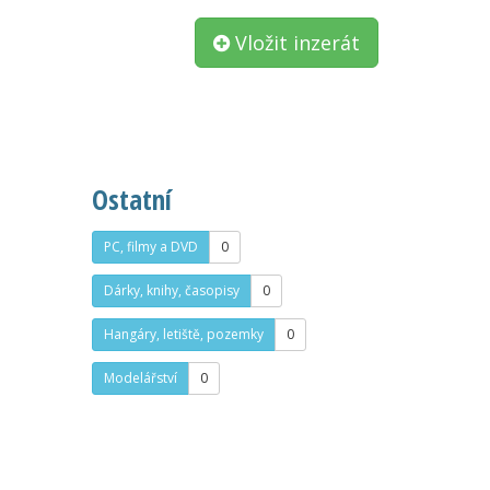
Vložit inzerát
Ostatní
PC, filmy a DVD
0
Dárky, knihy, časopisy
0
Hangáry, letiště, pozemky
0
Modelářství
0