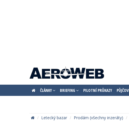
ČLÁNKY
BRIEFING
PILOTNÍ PRŮKAZY
PŮJČOV
Letecký bazar
Prodám (všechny inzeráty)