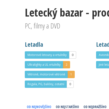
Letecký bazar - pr
PC, filmy a DVD
Letadla
Letad
Motorové letouny a vrtulníky
0
Avionik
Ultralighty a UL vrtulníky
2
Jiné let
Větroně, motorové větroně
1
Rogala, PG, balóny, ostatní
0
OD NEJNOVĚJŠÍHO
OD NEJSTARŠÍHO
OD NEJDRAŽŠÍHO