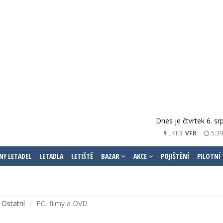
Dnes je čtvrtek 6. s
LKTB:
VFR
5:39
NY LETADEL
LETADLA
LETIŠTĚ
BAZAR
AKCE
POJIŠTĚNÍ
PILOTNÍ
Ostatní
PC, filmy a DVD