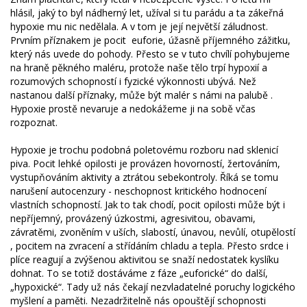
hlásil, jaký to byl nádherný let, užíval si tu parádu a ta zákeřná
hypoxie mu nic nedělala. A v tom je její největší záludnost.
Prvním příznakem je pocit euforie, úžasně příjemného zážitku,
který nás uvede do pohody. Přesto se v tuto chvílí pohybujeme
na hraně pěkného maléru, protože naše tělo trpí hypoxií a
rozumových schopností i fyzické výkonnosti ubývá. Než
nastanou další příznaky, může být malér s námi na palubě .
Hypoxie prostě nevaruje a nedokážeme ji na sobě včas
rozpoznat.
Hypoxie je trochu podobná poletovému rozboru nad sklenicí
piva. Pocit lehké opilosti je provázen hovorností, žertováním,
vystupňováním aktivity a ztrátou sebekontroly. Říká se tomu
narušení autocenzury - neschopnost kritického hodnocení
vlastních schopností. Jak to tak chodí, pocit opilosti může být i
nepříjemný, provázený úzkostmi, agresivitou, obavami,
závratěmi, zvoněním v uších, slabostí, únavou, nevůlí, otupělostí
, pocitem na zvracení a střídáním chladu a tepla. Přesto srdce i
plíce reagují a zvýšenou aktivitou se snaží nedostatek kyslíku
dohnat. To se totiž dostáváme z fáze „euforické“ do další,
„hypoxické“. Tady už nás čekají nezvladatelné poruchy logického
myšlení a paměti. Nezadržitelně nás opouštějí schopnosti