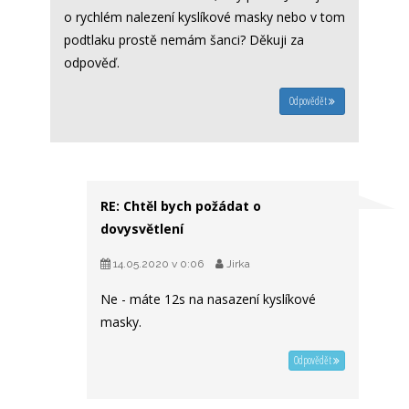
o rychlém nalezení kyslíkové masky nebo v tom
podtlaku prostě nemám šanci? Děkuji za
odpověď.
Odpovědět
RE: Chtěl bych požádat o
dovysvětlení
14.05.2020 v 0:06
Jirka
Ne - máte 12s na nasazení kyslíkové
masky.
Odpovědět