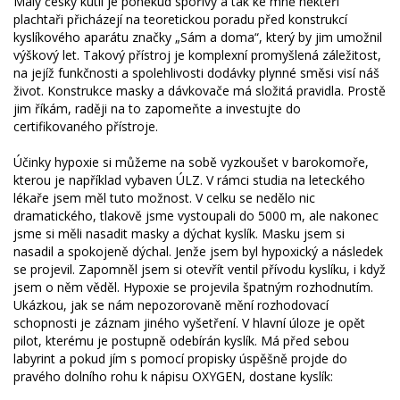
Malý český kutil je poněkud spořivý a tak ke mně někteří
plachtaři přicházejí na teoretickou poradu před konstrukcí
kyslíkového aparátu značky „Sám a doma“, který by jim umožnil
výškový let. Takový přístroj je komplexní promyšlená záležitost,
na jejíž funkčnosti a spolehlivosti dodávky plynné směsi visí náš
život. Konstrukce masky a dávkovače má složitá pravidla. Prostě
jim říkám, raději na to zapomeňte a investujte do
certifikovaného přístroje.
Účinky hypoxie si můžeme na sobě vyzkoušet v barokomoře,
kterou je například vybaven ÚLZ. V rámci studia na leteckého
lékaře jsem měl tuto možnost. V celku se nedělo nic
dramatického, tlakově jsme vystoupali do 5000 m, ale nakonec
jsme si měli nasadit masky a dýchat kyslík. Masku jsem si
nasadil a spokojeně dýchal. Jenže jsem byl hypoxický a následek
se projevil. Zapomněl jsem si otevřít ventil přívodu kyslíku, i když
jsem o něm věděl. Hypoxie se projevila špatným rozhodnutím.
Ukázkou, jak se nám nepozorovaně mění rozhodovací
schopnosti je záznam jiného vyšetření. V hlavní úloze je opět
pilot, kterému je postupně odebírán kyslík. Má před sebou
labyrint a pokud jím s pomocí propisky úspěšně projde do
pravého dolního rohu k nápisu OXYGEN, dostane kyslík: