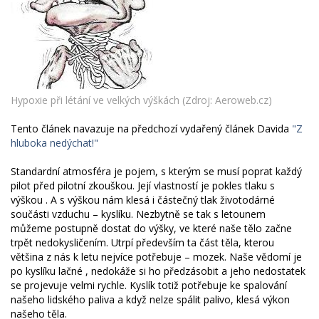
Hypoxie při létání ve velkých výškách (Zdroj: Aeroweb.cz)
Tento článek navazuje na předchozí vydařený článek Davida
"Z
hluboka nedýchat!"
Standardní atmosféra je pojem, s kterým se musí poprat každý
pilot před pilotní zkouškou. Její vlastností je pokles tlaku s
výškou . A s výškou nám klesá i částečný tlak životodárné
součásti vzduchu – kyslíku. Nezbytně se tak s letounem
můžeme postupně dostat do výšky, ve které naše tělo začne
trpět nedokysličením. Utrpí především ta část těla, kterou
většina z nás k letu nejvíce potřebuje – mozek. Naše vědomí je
po kyslíku lačné , nedokáže si ho předzásobit a jeho nedostatek
se projevuje velmi rychle. Kyslík totiž potřebuje ke spalování
našeho lidského paliva a když nelze spálit palivo, klesá výkon
našeho těla.