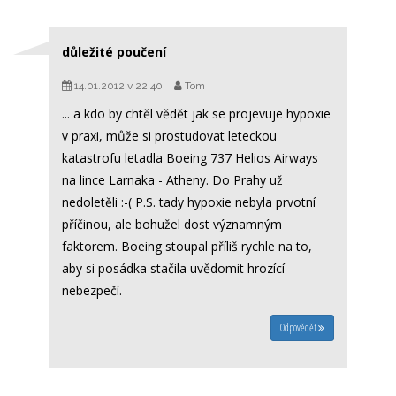
důležité poučení
14.01.2012 v 22:40
Tom
... a kdo by chtěl vědět jak se projevuje hypoxie
v praxi, může si prostudovat leteckou
katastrofu letadla Boeing 737 Helios Airways
na lince Larnaka - Atheny. Do Prahy už
nedoletěli :-( P.S. tady hypoxie nebyla prvotní
příčinou, ale bohužel dost významným
faktorem. Boeing stoupal příliš rychle na to,
aby si posádka stačila uvědomit hrozící
nebezpečí.
Odpovědět