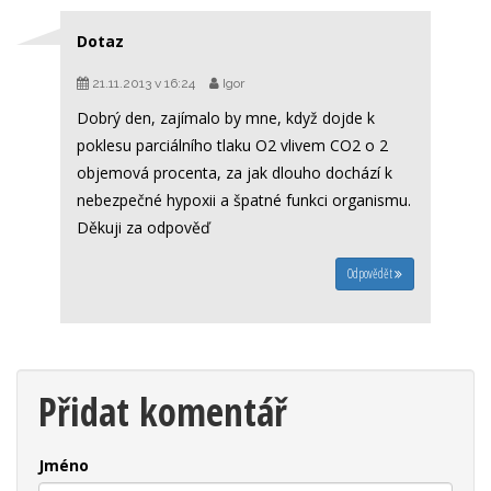
Dotaz
21.11.2013 v 16:24
Igor
Dobrý den, zajímalo by mne, když dojde k
poklesu parciálního tlaku O2 vlivem CO2 o 2
objemová procenta, za jak dlouho dochází k
nebezpečné hypoxii a špatné funkci organismu.
Děkuji za odpověď
Odpovědět
Přidat komentář
Jméno