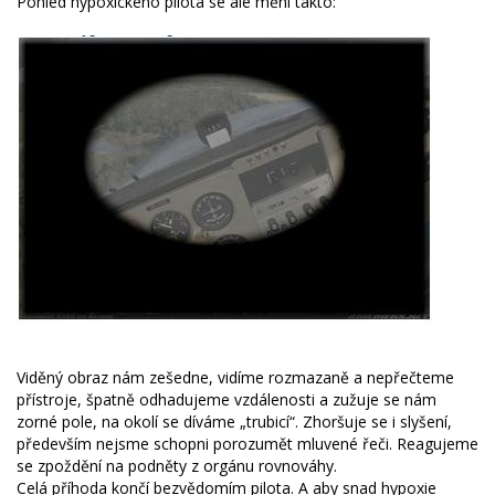
Pohled hypoxického pilota se ale mění takto:
Viděný obraz nám zešedne, vidíme rozmazaně a nepřečteme
přístroje, špatně odhadujeme vzdálenosti a zužuje se nám
zorné pole, na okolí se díváme „trubicí“. Zhoršuje se i slyšení,
především nejsme schopni porozumět mluvené řeči. Reagujeme
se zpoždění na podněty z orgánu rovnováhy.
Celá příhoda končí bezvědomím pilota. A aby snad hypoxie