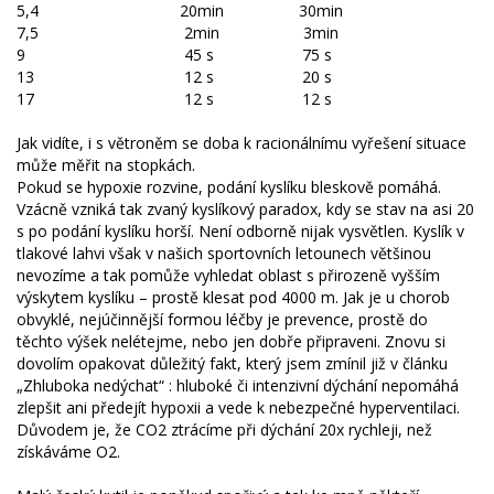
5,4 20min 30min
7,5 2min 3min
9 45 s 75 s
13 12 s 20 s
17 12 s 12 s
Jak vidíte, i s větroněm se doba k racionálnímu vyřešení situace
může měřit na stopkách.
Pokud se hypoxie rozvine, podání kyslíku bleskově pomáhá.
Vzácně vzniká tak zvaný kyslíkový paradox, kdy se stav na asi 20
s po podání kyslíku horší. Není odborně nijak vysvětlen. Kyslík v
tlakové lahvi však v našich sportovních letounech většinou
nevozíme a tak pomůže vyhledat oblast s přirozeně vyšším
výskytem kyslíku – prostě klesat pod 4000 m. Jak je u chorob
obvyklé, nejúčinnější formou léčby je prevence, prostě do
těchto výšek nelétejme, nebo jen dobře připraveni. Znovu si
dovolím opakovat důležitý fakt, který jsem zmínil již v článku
„Zhluboka nedýchat“ : hluboké či intenzivní dýchání nepomáhá
zlepšit ani předejít hypoxii a vede k nebezpečné hyperventilaci.
Důvodem je, že CO2 ztrácíme při dýchání 20x rychleji, než
získáváme O2.