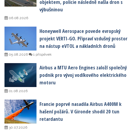
objektem, policie následně našla dron s
výbušninou
06.08.2026
Honeywell Aerospace povede evropský
projekt VERTI-GO. Připraví vzdušný prostor
na nástup eVTOL a nákladních dronů
05.08.2026
1 příspěvek
Airbus a MTU Aero Engines založí společný
podnik pro vývoj vodíkového elektrického
motoru
01.08.2026
Francie poprvé nasadila Airbus A400M k
hašení požárů. V Gironde shodil 20 tun
retardantu
30.07.2026