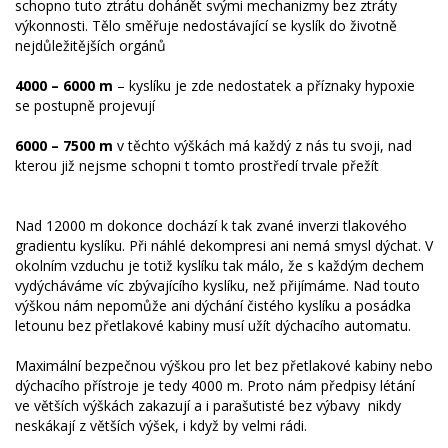
schopno tuto ztrátu dohánět svými mechanizmy bez ztráty
výkonnosti. Tělo směřuje nedostávající se kyslík do životně
nejdůležitějších orgánů
4000 – 6000 m
– kyslíku je zde nedostatek a příznaky hypoxie
se postupně projevují
6000 – 7500 m
v těchto výškách má každý z nás tu svoji, nad
kterou již nejsme schopni t tomto prostředí trvale přežít
Nad 12000 m dokonce dochází k tak zvané inverzi tlakového
gradientu kyslíku. Při náhlé dekompresi ani nemá smysl dýchat. V
okolním vzduchu je totiž kyslíku tak málo, že s každým dechem
vydýcháváme víc zbývajícího kyslíku, než přijímáme. Nad touto
výškou nám nepomůže ani dýchání čistého kyslíku a posádka
letounu bez přetlakové kabiny musí užít dýchacího automatu.
Maximální bezpečnou výškou pro let bez přetlakové kabiny nebo
dýchacího přístroje je tedy 4000 m. Proto nám předpisy létání
ve větších výškách zakazují a i parašutisté bez výbavy nikdy
neskákají z větších výšek, i když by velmi rádi.