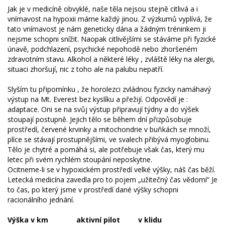
Jak je v medicíně obvyklé, naše těla nejsou stejně citlivá a i
vnímavost na hypoxii máme každý jinou. Z výzkumů vyplívá, že
tato vnímavost je nám geneticky dána a žádným tréninkem ji
nejsme schopni snížit. Naopak citlivějšími se stáváme při fyzické
únavě, podchlazení, psychické nepohodě nebo zhoršeném
zdravotním stavu. Alkohol a některé léky , zvláště léky na alergii,
situaci zhoršují, nic z toho ale na palubu nepatří.
Slyším tu připomínku , že horolezci zvládnou fyzicky namáhavý
výstup na Mt. Everest bez kyslíku a přežijí. Odpovědí je :
adaptace. Oni se na svůj výstup připravují týdny a do výšek
stoupají postupně. Jejich tělo se během dní přizpůsobuje
prostředí, červené krvinky a mitochondrie v buňkách se množí,
plíce se stávají prostupnějšími, ve svalech přibývá myoglobinu.
Tělo je chytré a pomáhá si, ale potřebuje však čas, který mu
letec při svém rychlém stoupání neposkytne.
Ocitneme-li se v hypoxickém prostředí velké výšky, náš čas běží.
Letecká medicína zavedla pro to pojem „užitečný čas vědomí“ Je
to čas, po který jsme v prostředí dané výšky schopni
racionálního jednání.
Výška v km aktivní pilot v klidu