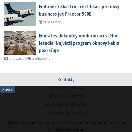
Embraer získal trojí certifikaci pro nový
business jet Praetor 500E
26.07.2026
Emirates dokončily modernizaci stého
letadla. Největší program obnovy kabin
pokračuje
25.07.2026
2 příspěvky
Kontakty
Autoři Aerowebu
Zavřít
Jak se stát autorem
Reklama na Aerowebu
Kariéra v Aerowebu
Máte připomínku nebo námět k Aerowebu? Budeme potěšeni
za každý Váš nápad.