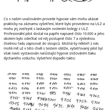
Co s našim uvažováním provede hypoxie vám mohu ukázat
prakticky na záznamu vyšetření, které bylo provedeno na ULZ a
mohu jej zveřejnit s laskavým svolením kolegy z ULZ.
Profesionální pilot dostal na papíře napsané číslo 10.000 a jeho
úkolem bylo odečítat od něj postupně číslo 7 a výslednou
číselnou řadu zapisovat do sloupců. Možná by někteří z nás
mohli mít už v této chvíli s testem obtíže, vyšetřovaný pilot byl
však navíc vystavován narůstající hypoxii snižováním tlaku
dýchaného vzduchu. Vyšetření dopadlo takto: