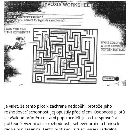
Je vidět, že tento pilot k záchraně nedoběhl, protože jeho
rozhodovací schopnosti jej opustily před cílem. Osobnosti pilotů
se však od průměru ostatní populace liší. Je to tak správné a
potřebné. Vyznačují se rozhodností, sebevědomím a tíhnou k
radikálním řešením. Tento pilot svoji situaci vyřešil radikálně: