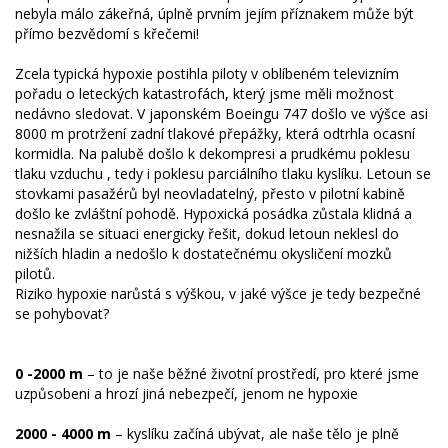
nebyla málo zákeřná, úplně prvním jejím příznakem může být
přímo bezvědomí s křečemi!
Zcela typická hypoxie postihla piloty v oblíbeném televizním
pořadu o leteckých katastrofách, který jsme měli možnost
nedávno sledovat. V japonském Boeingu 747 došlo ve výšce asi
8000 m protržení zadní tlakové přepážky, která odtrhla ocasní
kormidla. Na palubě došlo k dekompresi a prudkému poklesu
tlaku vzduchu , tedy i poklesu parciálního tlaku kyslíku. Letoun se
stovkami pasažérů byl neovladatelný, přesto v pilotní kabině
došlo ke zvláštní pohodě. Hypoxická posádka zůstala klidná a
nesnažila se situaci energicky řešit, dokud letoun neklesl do
nižších hladin a nedošlo k dostatečnému okysličení mozků
pilotů.
Riziko hypoxie narůstá s výškou, v jaké výšce je tedy bezpečné
se pohybovat?
0 -2000 m
– to je naše běžné životní prostředí, pro které jsme
uzpůsobeni a hrozí jiná nebezpečí, jenom ne hypoxie
2000 - 4000 m
– kyslíku začíná ubývat, ale naše tělo je plně