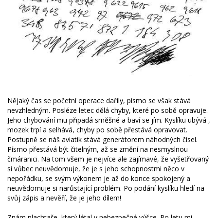
Nějaký čas se početní operace dařily, písmo se však stává
nevzhledným. Posléze letec dělá chyby, které po sobě opravuje.
Jeho chybování mu připadá směšné a baví se jím. Kyslíku ubývá ,
mozek trpí a selhává, chyby po sobě přestává opravovat.
Postupně se náš aviatik stává generátorem náhodných čísel.
Písmo přestává být čitelným, až se změní na nesmyslnou
čmáranici. Na tom všem je nejvíce ale zajímavé, že vyšetřovaný
si vůbec neuvědomuje, že je s jeho schopnostmi něco v
nepořádku, se svým výkonem je až do konce spokojený a
neuvědomuje si narůstající problém. Po podání kyslíku hledí na
svůj zápis a nevěří, že je jeho dílem!
Znám plachtaře, který létal v nebezpečné výšce. Po letu mi