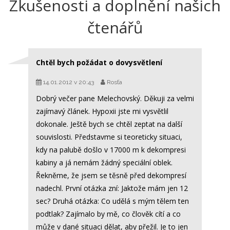
Zkušenosti a doplnění našich
čtenářů
Chtěl bych požádat o dovysvětlení
14.01.2012 v 20:43
Rosťa
Dobrý večer pane Melechovský. Děkuji za velmi
zajímavý článek. Hypoxii jste mi vysvětlil
dokonale. Ještě bych se chtěl zeptat na další
souvislosti. Představme si teoreticky situaci,
kdy na palubě došlo v 17000 m k dekompresi
kabiny a já nemám žádný speciální oblek.
Řekněme, že jsem se těsně před dekompresí
nadechl. První otázka zní: Jaktože mám jen 12
sec? Druhá otázka: Co udělá s mým tělem ten
podtlak? Zajímalo by mě, co člověk cítí a co
může v dané situaci dělat, aby přežil. Je to jen