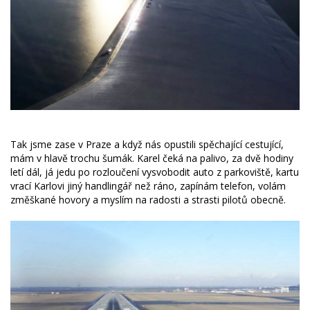
Tak jsme zase v Praze a když nás opustili spěchající cestující,
mám v hlavě trochu šumák. Karel čeká na palivo, za dvě hodiny
letí dál, já jedu po rozloučení vysvobodit auto z parkoviště, kartu
vrací Karlovi jiný handlingář než ráno, zapínám telefon, volám
změškané hovory a myslím na radosti a strasti pilotů obecně.