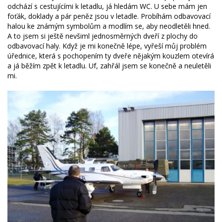
odchází s cestujícími k letadlu, já hledám WC. U sebe mám jen
foťák, doklady a pár peněz jsou v letadle. Probíhám odbavovací
halou ke známým symbolům a modlím se, aby neodletěli hned.
A to jsem si ještě nevšiml jednosměrných dveří z plochy do
odbavovací haly. Když je mi konečně lépe, vyřeší můj problém
úřednice, která s pochopením ty dveře nějakým kouzlem otevírá
a já běžím zpět k letadlu. Uf, zahřál jsem se konečně a neuletěli
mi.