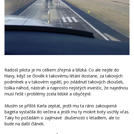
Radost pilota je mi celkem zřejmá a blízká. Co ale nejde do
hlavy, když se člověk k takovému létání dostane, za takových
podmínek a v takovém vypětí, po zvládnutí takových zkoušek,
tolika náhod, nástrah a naprosto nejistých investic, že najednou
musí řešit i problémy zcela lidské a obyčejné.
Musím se příště Karla zeptat, jestli mu ta ráno zakoupená
bageta vystačila do večera a jestli mu ty mokré boty uschly včas.
Taky ho požádám o zajímavé zkušenosti s letadlem, ale to
bude na další článek.