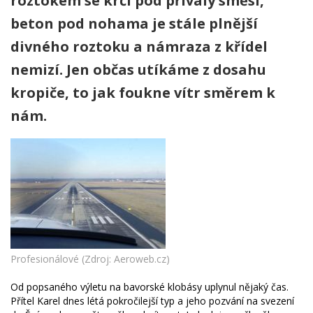
roztokem se krčí pod přívaly směsi,
beton pod nohama je stále plnější
divného roztoku a námraza z křídel
nemizí. Jen občas utíkáme z dosahu
kropiče, to jak foukne vítr směrem k
nám.
Profesionálové (Zdroj: Aeroweb.cz)
Od popsaného výletu na bavorské klobásy uplynul nějaký čas.
Přítel Karel dnes létá pokročilejší typ a jeho pozvání na svezení