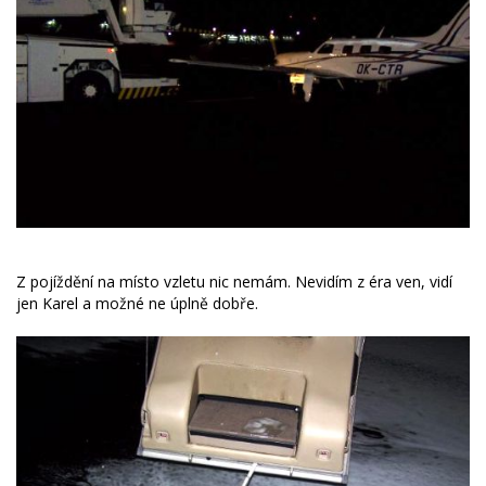
Z pojíždění na místo vzletu nic nemám. Nevidím z éra ven, vidí
jen Karel a možné ne úplně dobře.