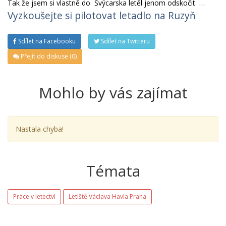
Tak že jsem si vlastně do Švýcarska letěl jenom odskočit …
Vyzkoušejte si pilotovat letadlo na Ruzyň
Sdílet na Facebooku
Sdílet na Twitteru
Přejít do diskuse (0)
Mohlo by vás zajímat
Nastala chyba!
Témata
Práce v letectví
Letiště Václava Havla Praha