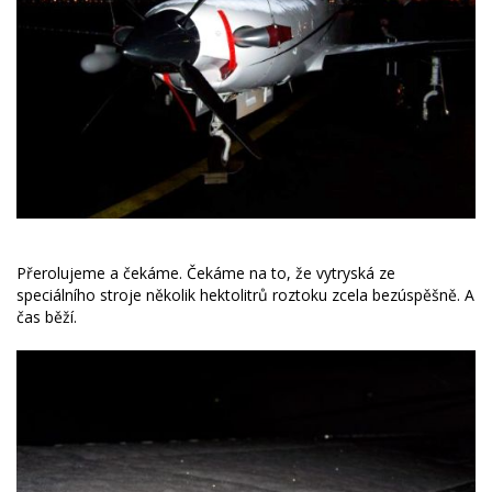
Přerolujeme a čekáme. Čekáme na to, že vytryská ze
speciálního stroje několik hektolitrů roztoku zcela bezúspěšně. A
čas běží.