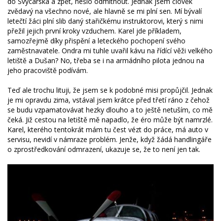
do Švýcarska a zpět, nešlo odmítnout. Jednak jsem člověk
zvědavý na všechno nové, ale hlavně se mi plní sen. Mí bývalí
letečtí žáci plní slib daný stařičkému instruktorovi, který s nimi
přežil jejich první kroky vzduchem. Karel jde příkladem,
samozřejmě díky přispění a leteckého pochopení svého
zaměstnavatele. Ondra mi tuhle uvařil kávu na řídící věži velkého
letiště a Dušan? No, třeba se i na armádního pilota jednou na
jeho pracoviště podívám.
Teď ale trochu lituji, že jsem se k podobné misi propůjčil. Jednak
je mi opravdu zima, vstával jsem krátce před třetí ráno z čehož
se budu vzpamatovávat hezky dlouho a to ještě netuším, co mě
čeká. Již cestou na letiště mě napadlo, že éro může být namrzlé.
Karel, kterého tentokrát mám tu čest vézt do práce, má auto v
servisu, nevidí v námraze problém. Jenže, když žádá handlingáře
o zprostředkování odmrazení, ukazuje se, že to není jen tak.