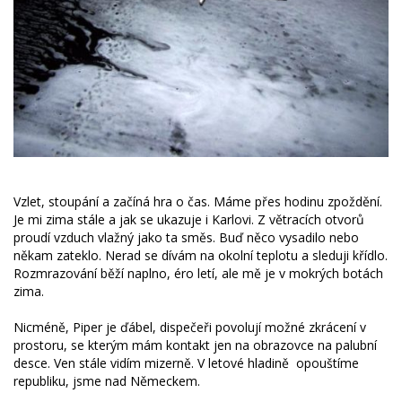
Vzlet, stoupání a začíná hra o čas. Máme přes hodinu zpoždění.
Je mi zima stále a jak se ukazuje i Karlovi. Z větracích otvorů
proudí vzduch vlažný jako ta směs. Buď něco vysadilo nebo
někam zateklo. Nerad se dívám na okolní teplotu a sleduji křídlo.
Rozmrazování běží naplno, éro letí, ale mě je v mokrých botách
zima.
Nicméně, Piper je ďábel, dispečeři povolují možné zkrácení v
prostoru, se kterým mám kontakt jen na obrazovce na palubní
desce. Ven stále vidím mizerně. V letové hladině opouštíme
republiku, jsme nad Německem.