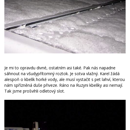
Je mi to opravdu divné, ostatním asi také. Pak nás napadne
sáhnout na všudypřítomný roztok. Je sotva vlažný. Karel žádá
alespoň o kbelík horké vody, ale musí vystačit s pet lahví, kterou
nám spřízněná duše přiveze. Ráno na Ruzyni kbelíky asi nemají.
Tak jsme prošvihli odletový slot.