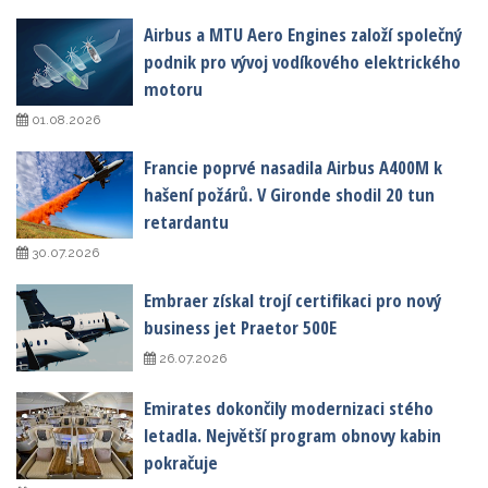
Airbus a MTU Aero Engines založí společný
podnik pro vývoj vodíkového elektrického
motoru
01.08.2026
Francie poprvé nasadila Airbus A400M k
hašení požárů. V Gironde shodil 20 tun
retardantu
30.07.2026
Embraer získal trojí certifikaci pro nový
business jet Praetor 500E
26.07.2026
Emirates dokončily modernizaci stého
letadla. Největší program obnovy kabin
pokračuje