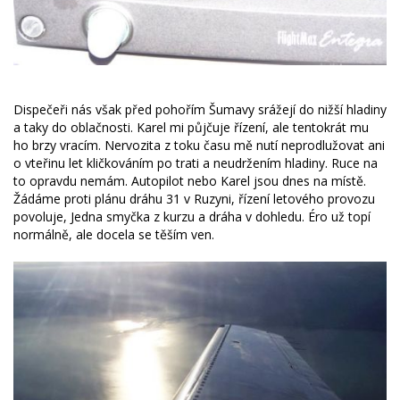
Dispečeři nás však před pohořím Šumavy srážejí do nižší hladiny
a taky do oblačnosti. Karel mi půjčuje řízení, ale tentokrát mu
ho brzy vracím. Nervozita z toku času mě nutí neprodlužovat ani
o vteřinu let kličkováním po trati a neudržením hladiny. Ruce na
to opravdu nemám. Autopilot nebo Karel jsou dnes na místě.
Žádáme proti plánu dráhu 31 v Ruzyni, řízení letového provozu
povoluje, Jedna smyčka z kurzu a dráha v dohledu. Éro už topí
normálně, ale docela se těším ven.