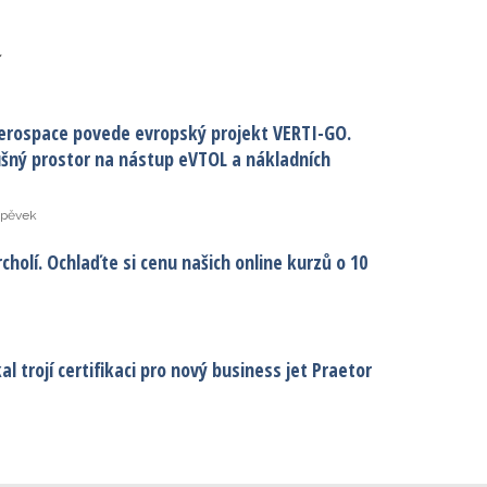
í
erospace povede evropský projekt VERTI-GO.
ušný prostor na nástup eVTOL a nákladních
spěvek
cholí. Ochlaďte si cenu našich online kurzů o 10
l trojí certifikaci pro nový business jet Praetor