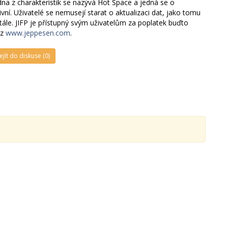
Jedna z charakteristik se nazývá Hot Space a jedná se o
ní. Uživatelé se nemusejí starat o aktualizaci dat, jako tomu
ustále. JIFP je přístupný svým uživatelům za poplatek buďto
iz
www.jeppesen.com
.
ejít do diskuse (0)