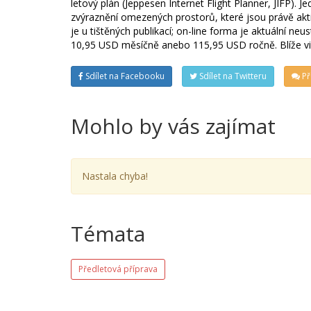
letový plán (Jeppesen Internet Flight Planner, JIFP). 
zvýraznění omezených prostorů, které jsou právě aktiv
je u tištěných publikací; on-line forma je aktuální ne
10,95 USD měsíčně anebo 115,95 USD ročně. Blíže v
Sdílet na Facebooku
Sdílet na Twitteru
Př
Mohlo by vás zajímat
Nastala chyba!
Témata
Předletová příprava