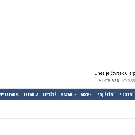
Dnes je čtvrtek 6. s
LKTB:
VFR
5:39
NY LETADEL
LETADLA
LETIŠTĚ
BAZAR
AKCE
POJIŠTĚNÍ
PILOTNÍ