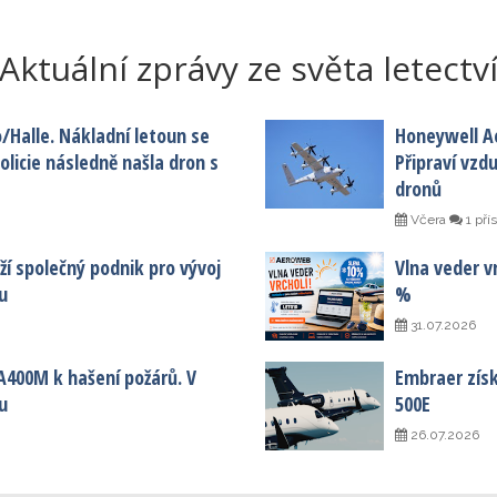
Aktuální zprávy ze světa letectv
o/Halle. Nákladní letoun se
Honeywell A
licie následně našla dron s
Připraví vzd
dronů
Včera
1 pří
í společný podnik pro vývoj
Vlna veder vr
u
%
31.07.2026
A400M k hašení požárů. V
Embraer získa
u
500E
26.07.2026