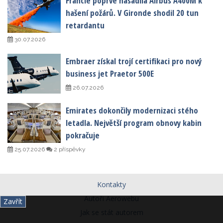
Francie poprvé nasadila Airbus A400M k
hašení požárů. V Gironde shodil 20 tun
retardantu
30.07.2026
Embraer získal trojí certifikaci pro nový
business jet Praetor 500E
26.07.2026
Emirates dokončily modernizaci stého
letadla. Největší program obnovy kabin
pokračuje
25.07.2026
2 příspěvky
Kontakty
Autoři Aerowebu
Zavřít
Jak se stát autorem