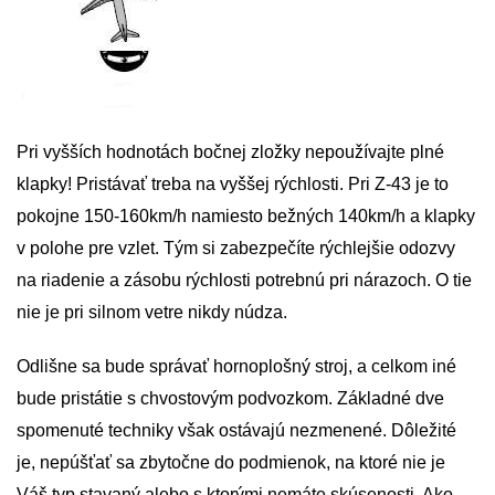
Pri vyšších hodnotách bočnej zložky nepoužívajte plné
klapky! Pristávať treba na vyššej rýchlosti. Pri Z-43 je to
pokojne 150-160km/h namiesto bežných 140km/h a klapky
v polohe pre vzlet. Tým si zabezpečíte rýchlejšie odozvy
na riadenie a zásobu rýchlosti potrebnú pri nárazoch. O tie
nie je pri silnom vetre nikdy núdza.
Odlišne sa bude správať hornoplošný stroj, a celkom iné
bude pristátie s chvostovým podvozkom. Základné dve
spomenuté techniky však ostávajú nezmenené. Dôležité
je, nepúšťať sa zbytočne do podmienok, na ktoré nie je
Váš typ stavaný alebo s ktorými nemáte skúsenosti. Ako