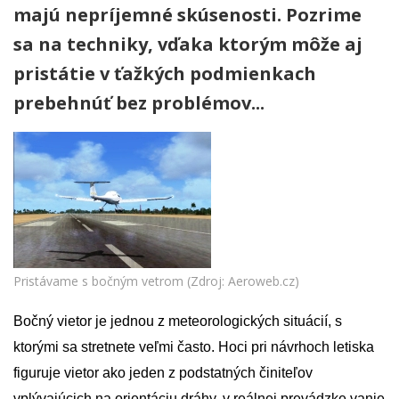
majú nepríjemné skúsenosti. Pozrime
sa na techniky, vďaka ktorým môže aj
pristátie v ťažkých podmienkach
prebehnúť bez problémov...
Pristávame s bočným vetrom (Zdroj: Aeroweb.cz)
Bočný vietor je jednou z meteorologických situácií, s
ktorými sa stretnete veľmi často. Hoci pri návrhoch letiska
figuruje vietor ako jeden z podstatných činiteľov
vplývajúcich na orientáciu dráhy, v reálnej prevádzke vanie