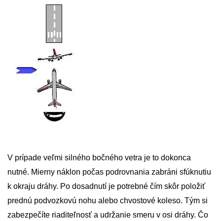
V prípade veľmi silného bočného vetra je to dokonca
nutné. Mierny náklon počas podrovnania zabráni sfúknutiu
k okraju dráhy. Po dosadnutí je potrebné čím skôr položiť
prednú podvozkovú nohu alebo chvostové koleso. Tým si
zabezpečíte riaditeľnosť a udržanie smeru v osi dráhy. Čo