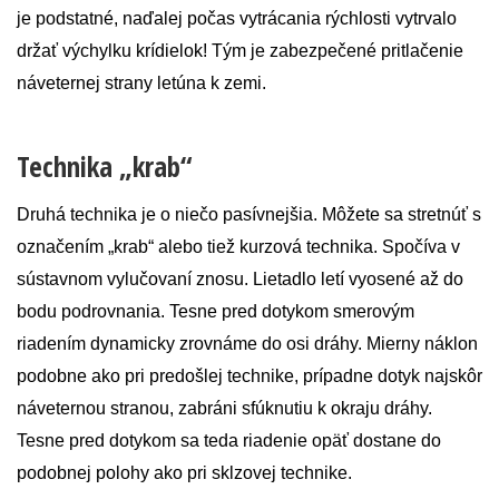
je podstatné, naďalej počas vytrácania rýchlosti vytrvalo
držať výchylku krídielok! Tým je zabezpečené pritlačenie
náveternej strany letúna k zemi.
Technika „krab“
Druhá technika je o niečo pasívnejšia. Môžete sa stretnúť s
označením „krab“ alebo tiež kurzová technika. Spočíva v
sústavnom vylučovaní znosu. Lietadlo letí vyosené až do
bodu podrovnania. Tesne pred dotykom smerovým
riadením dynamicky zrovnáme do osi dráhy. Mierny náklon
podobne ako pri predošlej technike, prípadne dotyk najskôr
náveternou stranou, zabráni sfúknutiu k okraju dráhy.
Tesne pred dotykom sa teda riadenie opäť dostane do
podobnej polohy ako pri sklzovej technike.