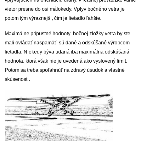
vietor presne do osi málokedy. Vplyv bočného vetra je
potom tým výraznejší, čím je lietadlo ľahšie.
Maximálne prípustné hodnoty bočnej zložky vetra by ste
mali ovládať naspamäť, sú dané a odskúšané výrobcom
lietadla. Niekedy býva udaná iba maximálna odskúšaná
hodnota, ktorá však nie je uvedená ako vyslovený limit.
Potom sa treba spoľahnúť na zdravý úsudok a vlastné
skúsenosti.