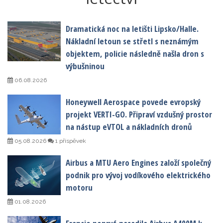
Dramatická noc na letišti Lipsko/Halle.
Nákladní letoun se střetl s neznámým
objektem, policie následně našla dron s
výbušninou
06.08.2026
Honeywell Aerospace povede evropský
projekt VERTI-GO. Připraví vzdušný prostor
na nástup eVTOL a nákladních dronů
05.08.2026
1 příspěvek
Airbus a MTU Aero Engines založí společný
podnik pro vývoj vodíkového elektrického
motoru
01.08.2026