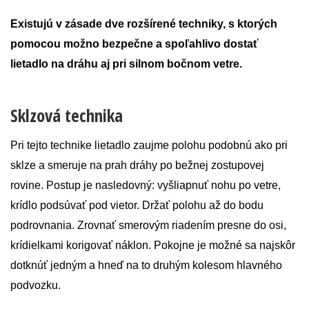
Existujú v zásade dve rozšírené techniky, s ktorých
pomocou možno bezpečne a spoľahlivo dostať
lietadlo na dráhu aj pri silnom bočnom vetre.
Sklzová technika
Pri tejto technike lietadlo zaujme polohu podobnú ako pri
sklze a smeruje na prah dráhy po bežnej zostupovej
rovine. Postup je nasledovný: vyšliapnuť nohu po vetre,
krídlo podsúvať pod vietor. Držať polohu až do bodu
podrovnania. Zrovnať smerovým riadením presne do osi,
krídielkami korigovať náklon. Pokojne je možné sa najskôr
dotknúť jedným a hneď na to druhým kolesom hlavného
podvozku.