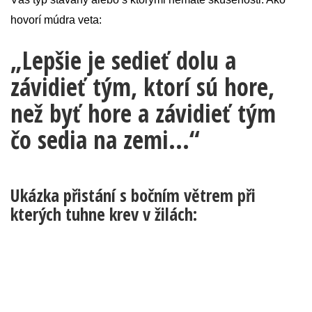
hovorí múdra veta:
„Lepšie je sedieť dolu a
závidieť tým, ktorí sú hore,
než byť hore a závidieť tým
čo sedia na zemi...“
Ukázka přistání s bočním větrem při
kterých tuhne krev v žilách: