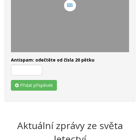
Antispam: odečtěte od čísla 20 pětku
Přidat příspěvek
Aktuální zprávy ze světa
letectví