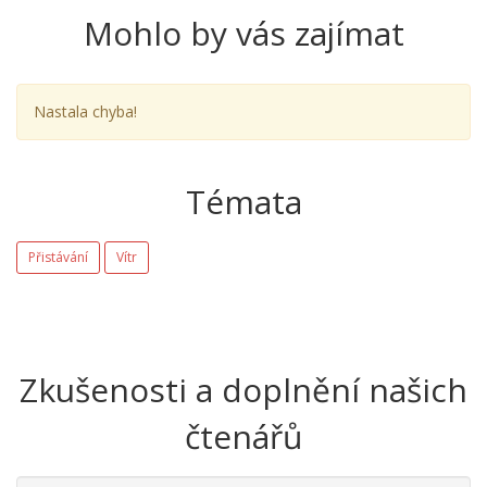
Mohlo by vás zajímat
Nastala chyba!
Témata
Přistávání
Vítr
Zkušenosti a doplnění našich
čtenářů